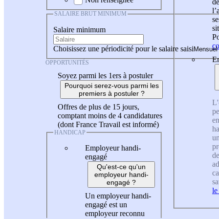
de
l
SALAIRE BRUT MINIMUM
se
si
Salaire minimum
Po
co
Choisissez une périodicité pour le salaire saisi
En
OPPORTUNITÉS
Soyez parmi les 1ers à postuler
Pourquoi serez-vous parmi les
premiers à postuler ?
L'
Offres de plus de 15 jours,
pe
comptant moins de 4 candidatures
en
(dont France Travail est informé)
ha
HANDICAP
un
pr
Employeur handi-
de
engagé
ad
Qu'est-ce qu'un
ca
employeur handi-
sa
engagé ?
le
Un employeur handi-
engagé est un
employeur reconnu