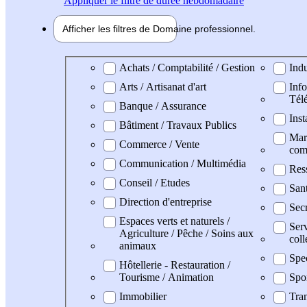
Appliquer
le filtre de durée hebdomadaire
Afficher les filtres de
Domaine pro
fessionnel
Domaine professionel
Achats / Comptabilité / Gestion
Indu
Arts / Artisanat d'art
Info
Tél
Banque / Assurance
Inst
Bâtiment / Travaux Publics
Mark
Commerce / Vente
com
Communication / Multimédia
Res
Conseil / Etudes
San
Direction d'entreprise
Secr
Espaces verts et naturels /
Serv
Agriculture / Pêche / Soins aux
coll
animaux
Spe
Hôtellerie - Restauration /
Tourisme / Animation
Spo
Immobilier
Tran