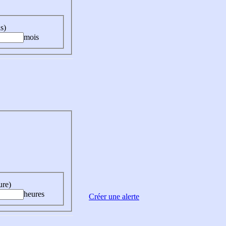
s)
mois
ure)
heures
Créer une alerte