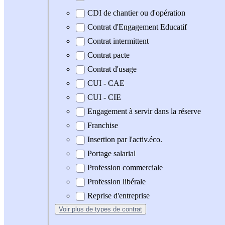
CDI de chantier ou d'opération
Contrat d'Engagement Educatif
Contrat intermittent
Contrat pacte
Contrat d'usage
CUI - CAE
CUI - CIE
Engagement à servir dans la réserve
Franchise
Insertion par l'activ.éco.
Portage salarial
Profession commerciale
Profession libérale
Reprise d'entreprise
Voir plus
de types de contrat