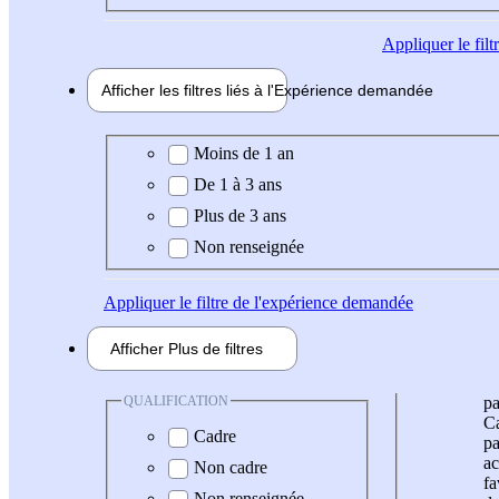
Appliquer
le fil
Afficher les filtres liés à l'
Expérience
demandée
Expérience demandée
Moins de 1 an
De 1 à 3 ans
Plus de 3 ans
Non renseignée
Appliquer
le filtre de l'expérience demandée
Afficher
Plus de
filtres
QUALIFICATION
pa
Ca
Cadre
pa
ac
Non cadre
fa
Non renseignée