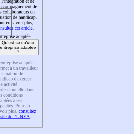
 l’intégration et de
’accompagnement de
s collaborateurs en
tuation de handicap.
ur en savoir plus,
nsultez cet article
.
treprise adaptée
Qu'est-ce qu'une
entreprise adaptée
?
entreprise adaptée
rmet à un travailleur
 situation de
ndicap d'exercer
e activité
ofessionnelle dans
s conditions
aptées à ses
pacités. Pour en
voir plus,
consultez
 site de l’UNEA
.