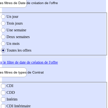
les filtres de
Date de création
de l'offre
e création de l'offre
Un jour
Trois jours
Une semaine
Deux semaines
Un mois
Toutes les offres
er
le filtre de date de création de l'offre
les filtres de types de
Contrat
de contrat
CDI
CDD
Intérim
CDI Intérimaire