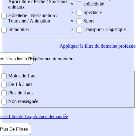
Agriculture / Pêche / Soins aux
collectivité
animaux
Spectacle
Hôtellerie - Restauration /
Tourisme / Animation
Sport
Immobilier
Transport / Logistique
Appliquer
le filtre du domaine professi
es filtres liés à l'
Expérience
demandée
ience demandée
Moins de 1 an
De 1 à 3 ans
Plus de 3 ans
Non renseignée
er
le filtre de l'expérience demandée
Plus De
Filtres