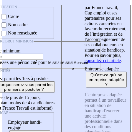
IFICATION
par France travail,
Cap emploi et ses
Cadre
partenaires pour ses
actions concrètes en
Non cadre
faveur du recrutement,
Non renseignée
de l’intégration et de
l’accompagnement de
IRE BRUT MINIMUM
ses collaborateurs en
situation de handicap.
re minimum
Pour en savoir plus,
consultez cet article
.
ssez une périodicité pour le salaire saisi
Entreprise adaptée
NITÉS
Qu'est-ce qu'une
z parmi les 1ers à postuler
entreprise adaptée
?
urquoi serez-vous parmi les
premiers à postuler ?
L'entreprise adaptée
es de plus de 15 jours,
permet à un travailleur
tant moins de 4 candidatures
en situation de
t France Travail est informé)
handicap d'exercer
ICAP
une activité
professionnelle dans
Employeur handi-
des conditions
engagé
adaptées à ses