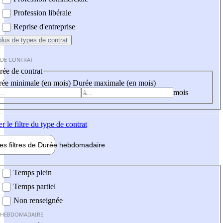
Profession libérale
Reprise d'entreprise
plus
de types de contrat
 DE CONTRAT
ée de contrat
ée minimale (en mois)
Durée maximale (en mois)
mois
er
le filtre du type de contrat
les filtres de
Durée hebdo
madaire
 hebdomadaire
Temps plein
Temps partiel
Non renseignée
 HEBDOMADAIRE