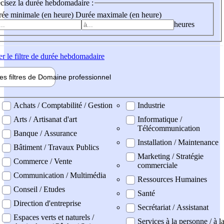
cisez la durée hebdomadaire :
ée minimale (en heure)
Durée maximale (en heure)
heures
er
le filtre de durée hebdomadaire
les filtres de
Domaine pro
fessionnel
ne professionel
Achats / Comptabilité / Gestion
Industrie
Arts / Artisanat d'art
Informatique /
Télécommunication
Banque / Assurance
Installation / Maintenance
Bâtiment / Travaux Publics
Marketing / Stratégie
Commerce / Vente
commerciale
Communication / Multimédia
Ressources Humaines
Conseil / Etudes
Santé
Direction d'entreprise
Secrétariat / Assistanat
Espaces verts et naturels /
Services à la personne / à l