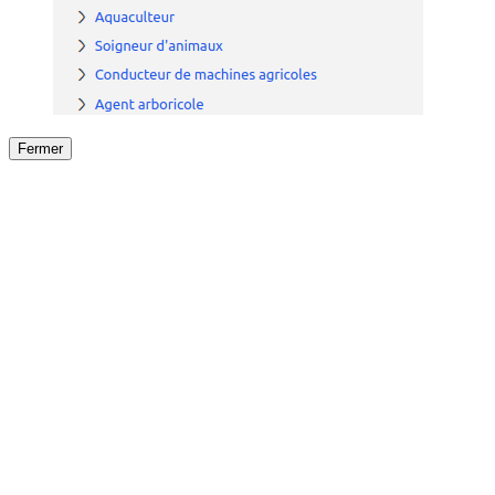
Fermer
Fermer
le détail de l'offre
/
Offre
sur
Offre précéden