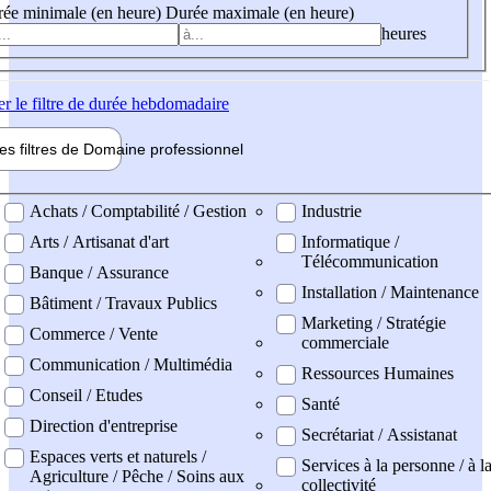
ée minimale (en heure)
Durée maximale (en heure)
heures
er
le filtre de durée hebdomadaire
les filtres de
Domaine pro
fessionnel
ne professionel
Achats / Comptabilité / Gestion
Industrie
Arts / Artisanat d'art
Informatique /
Télécommunication
Banque / Assurance
Installation / Maintenance
Bâtiment / Travaux Publics
Marketing / Stratégie
Commerce / Vente
commerciale
Communication / Multimédia
Ressources Humaines
Conseil / Etudes
Santé
Direction d'entreprise
Secrétariat / Assistanat
Espaces verts et naturels /
Services à la personne / à l
Agriculture / Pêche / Soins aux
collectivité