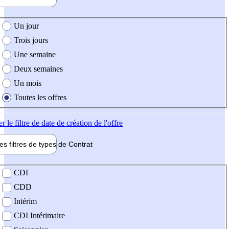
e création de l'offre
Un jour
Trois jours
Une semaine
Deux semaines
Un mois
Toutes les offres
er
le filtre de date de création de l'offre
les filtres de types de
Contrat
de contrat
CDI
CDD
Intérim
CDI Intérimaire