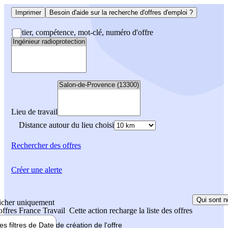
Imprimer
Besoin d'aide sur la recherche d'offres d'emploi ?
Métier, compétence, mot-clé, numéro d'offre
Lieu de travail
Distance autour du lieu choisi
Rechercher
des offres
Créer une alerte
Qui sont n
icher uniquement
 offres France Travail
Cette action recharge la liste des offres
les filtres de
Date de création
de l'offre