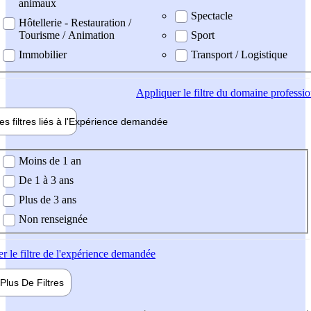
animaux
Spectacle
Hôtellerie - Restauration /
Tourisme / Animation
Sport
Immobilier
Transport / Logistique
Appliquer
le filtre du domaine professi
es filtres liés à l'
Expérience
demandée
ience demandée
Moins de 1 an
De 1 à 3 ans
Plus de 3 ans
Non renseignée
er
le filtre de l'expérience demandée
Plus De
Filtres