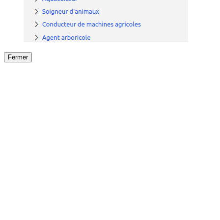
Fermer
Fermer
le détail de l'offre
/
Offre
sur
Offre précéden