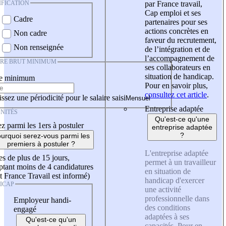
IFICATION
par France travail,
Cap emploi et ses
Cadre
partenaires pour ses
actions concrètes en
Non cadre
faveur du recrutement,
Non renseignée
de l’intégration et de
l’accompagnement de
IRE BRUT MINIMUM
ses collaborateurs en
situation de handicap.
re minimum
Pour en savoir plus,
consultez cet article
.
ssez une périodicité pour le salaire saisi
Entreprise adaptée
NITÉS
Qu'est-ce qu'une
z parmi les 1ers à postuler
entreprise adaptée
?
urquoi serez-vous parmi les
premiers à postuler ?
L'entreprise adaptée
es de plus de 15 jours,
permet à un travailleur
tant moins de 4 candidatures
en situation de
t France Travail est informé)
handicap d'exercer
ICAP
une activité
professionnelle dans
Employeur handi-
des conditions
engagé
adaptées à ses
Qu'est-ce qu'un
capacités. Pour en