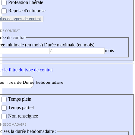
Profession libérale
Reprise d'entreprise
plus
de types de contrat
 DE CONTRAT
ée de contrat
ée minimale (en mois)
Durée maximale (en mois)
mois
er
le filtre du type de contrat
les filtres de
Durée hebdo
madaire
 hebdomadaire
Temps plein
Temps partiel
Non renseignée
 HEBDOMADAIRE
cisez la durée hebdomadaire :