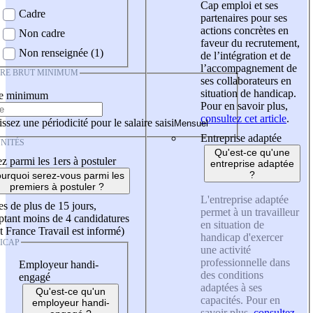
Cap emploi et ses
Cadre
partenaires pour ses
actions concrètes en
Non cadre
faveur du recrutement,
Non renseignée (1)
de l’intégration et de
l’accompagnement de
IRE BRUT MINIMUM
ses collaborateurs en
situation de handicap.
re minimum
Pour en savoir plus,
consultez cet article
.
ssez une périodicité pour le salaire saisi
Entreprise adaptée
NITÉS
Qu'est-ce qu'une
z parmi les 1ers à postuler
entreprise adaptée
?
urquoi serez-vous parmi les
premiers à postuler ?
L'entreprise adaptée
es de plus de 15 jours,
permet à un travailleur
tant moins de 4 candidatures
en situation de
t France Travail est informé)
handicap d'exercer
ICAP
une activité
professionnelle dans
Employeur handi-
des conditions
engagé
adaptées à ses
Qu'est-ce qu'un
capacités. Pour en
employeur handi-
savoir plus,
consultez