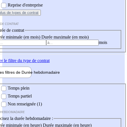
Reprise d'entreprise
plus
de types de contrat
 DE CONTRAT
ée de contrat
ée minimale (en mois)
Durée maximale (en mois)
mois
er
le filtre du type de contrat
les filtres de
Durée hebdo
madaire
 hebdomadaire
Temps plein
Temps partiel
Non renseignée (1)
 HEBDOMADAIRE
cisez la durée hebdomadaire :
ée minimale (en heure)
Durée maximale (en heure)