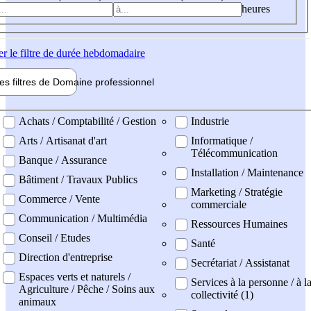
heures
er
le filtre de durée hebdomadaire
les filtres de
Domaine pro
fessionnel
ne professionel
Achats / Comptabilité / Gestion
Industrie
Arts / Artisanat d'art
Informatique /
Télécommunication
Banque / Assurance
Installation / Maintenance
Bâtiment / Travaux Publics
Marketing / Stratégie
Commerce / Vente
commerciale
Communication / Multimédia
Ressources Humaines
Conseil / Etudes
Santé
Direction d'entreprise
Secrétariat / Assistanat
Espaces verts et naturels /
Services à la personne / à l
Agriculture / Pêche / Soins aux
collectivité (1)
animaux