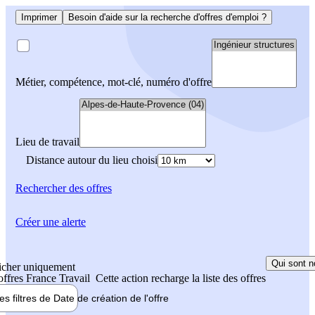
Imprimer
Besoin d'aide sur la recherche d'offres d'emploi ?
Métier, compétence, mot-clé, numéro d'offre
Lieu de travail
Distance autour du lieu choisi
Rechercher
des offres
Créer une alerte
Qui sont n
icher uniquement
 offres France Travail
Cette action recharge la liste des offres
les filtres de
Date de création
de l'offre