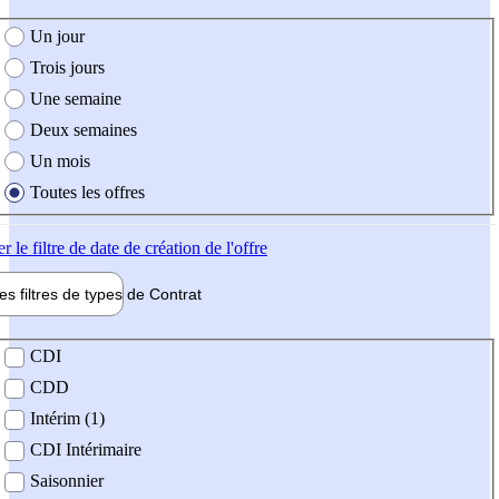
e création de l'offre
Un jour
Trois jours
Une semaine
Deux semaines
Un mois
Toutes les offres
er
le filtre de date de création de l'offre
les filtres de types de
Contrat
de contrat
CDI
CDD
Intérim (1)
CDI Intérimaire
Saisonnier