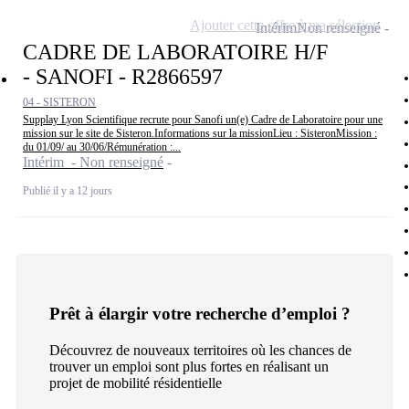
Ajouter cette offre à ma sélection
Intérim
Non renseigné
CADRE DE LABORATOIRE H/F
- SANOFI - R2866597
04 - SISTERON
Supplay Lyon Scientifique recrute pour Sanofi un(e) Cadre de Laboratoire pour une
mission sur le site de Sisteron.Informations sur la missionLieu : SisteronMission :
du 01/09/ au 30/06/Rémunération :...
Intérim - Non renseigné
Publié il y a 12 jours
Prêt à élargir votre recherche d’emploi ?
Découvrez de nouveaux territoires où les chances de
trouver un emploi sont plus fortes en réalisant un
projet de mobilité résidentielle