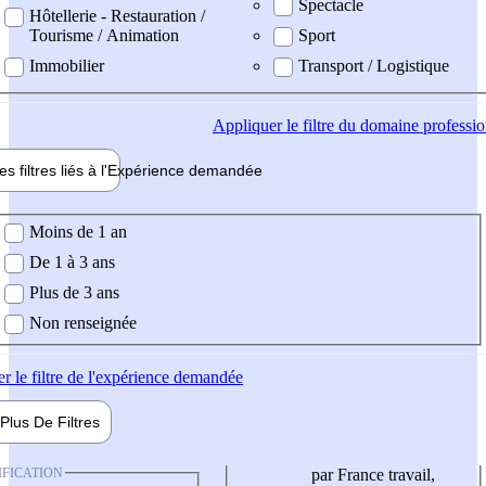
Spectacle
Hôtellerie - Restauration /
Tourisme / Animation
Sport
Immobilier
Transport / Logistique
Appliquer
le filtre du domaine professi
es filtres liés à l'
Expérience
demandée
ience demandée
Moins de 1 an
De 1 à 3 ans
Plus de 3 ans
Non renseignée
er
le filtre de l'expérience demandée
Plus De
Filtres
IFICATION
par France travail,