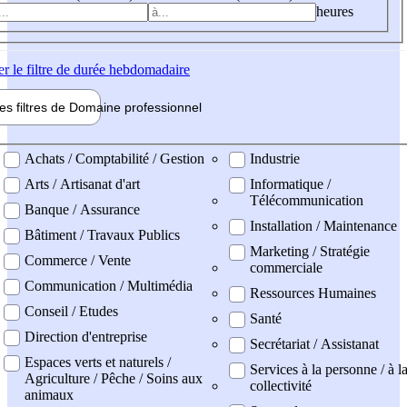
heures
er
le filtre de durée hebdomadaire
les filtres de
Domaine pro
fessionnel
ne professionel
Achats / Comptabilité / Gestion
Industrie
Arts / Artisanat d'art
Informatique /
Télécommunication
Banque / Assurance
Installation / Maintenance
Bâtiment / Travaux Publics
Marketing / Stratégie
Commerce / Vente
commerciale
Communication / Multimédia
Ressources Humaines
Conseil / Etudes
Santé
Direction d'entreprise
Secrétariat / Assistanat
Espaces verts et naturels /
Services à la personne / à l
Agriculture / Pêche / Soins aux
collectivité
animaux