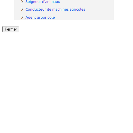
Fermer
Fermer
le détail de l'offre
/
Offre
sur
Offre précéden