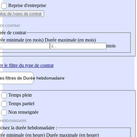
Reprise d'entreprise
plus
de types de contrat
 DE CONTRAT
ée de contrat
ée minimale (en mois)
Durée maximale (en mois)
mois
er
le filtre du type de contrat
les filtres de
Durée hebdo
madaire
 hebdomadaire
Temps plein
Temps partiel
Non renseignée
 HEBDOMADAIRE
cisez la durée hebdomadaire :
ée minimale (en heure)
Durée maximale (en heure)