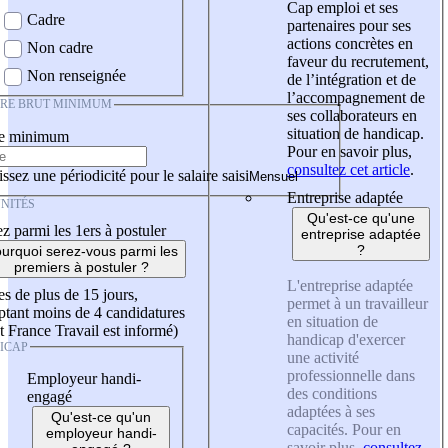
Cap emploi et ses
Cadre
partenaires pour ses
actions concrètes en
Non cadre
faveur du recrutement,
Non renseignée
de l’intégration et de
l’accompagnement de
IRE BRUT MINIMUM
ses collaborateurs en
situation de handicap.
re minimum
Pour en savoir plus,
consultez cet article
.
ssez une périodicité pour le salaire saisi
Entreprise adaptée
NITÉS
Qu'est-ce qu'une
z parmi les 1ers à postuler
entreprise adaptée
?
urquoi serez-vous parmi les
premiers à postuler ?
L'entreprise adaptée
es de plus de 15 jours,
permet à un travailleur
tant moins de 4 candidatures
en situation de
t France Travail est informé)
handicap d'exercer
ICAP
une activité
professionnelle dans
Employeur handi-
des conditions
engagé
adaptées à ses
Qu'est-ce qu'un
capacités. Pour en
employeur handi-
savoir plus,
consultez