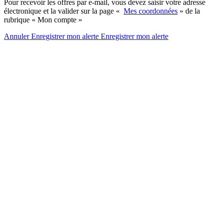
Pour recevoir les offres par e-mail, vous devez saisir votre adresse
électronique et la valider sur la page «
Mes coordonnées
» de la
rubrique « Mon compte »
Annuler
Enregistrer mon alerte
Enregistrer
mon alerte