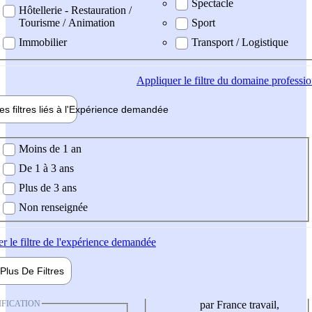
Spectacle
Hôtellerie - Restauration /
Tourisme / Animation
Sport
Immobilier
Transport / Logistique
Appliquer
le filtre du domaine professi
es filtres liés à l'
Expérience
demandée
ience demandée
Moins de 1 an
De 1 à 3 ans
Plus de 3 ans
Non renseignée
er
le filtre de l'expérience demandée
Plus De
Filtres
IFICATION
par France travail,