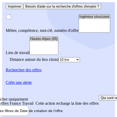
Imprimer
Besoin d'aide sur la recherche d'offres d'emploi ?
Métier, compétence, mot-clé, numéro d'offre
Lieu de travail
Distance autour du lieu choisi
Rechercher
des offres
Créer une alerte
Qui sont n
icher uniquement
 offres France Travail
Cette action recharge la liste des offres
les filtres de
Date de création
de l'offre