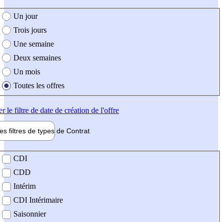
e création de l'offre
Un jour
Trois jours
Une semaine
Deux semaines
Un mois
Toutes les offres
er
le filtre de date de création de l'offre
les filtres de types de
Contrat
de contrat
CDI
CDD
Intérim
CDI Intérimaire
Saisonnier