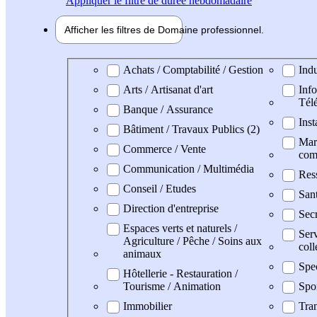
Appliquer
le filtre de durée hebdomadaire
Afficher les filtres de
Domaine pro
fessionnel
Domaine professionel
Achats / Comptabilité / Gestion
Indu
Arts / Artisanat d'art
Info
Tél
Banque / Assurance
Inst
Bâtiment / Travaux Publics (2)
Mark
Commerce / Vente
com
Communication / Multimédia
Res
Conseil / Etudes
San
Direction d'entreprise
Secr
Espaces verts et naturels /
Serv
Agriculture / Pêche / Soins aux
coll
animaux
Spe
Hôtellerie - Restauration /
Tourisme / Animation
Spo
Immobilier
Tran