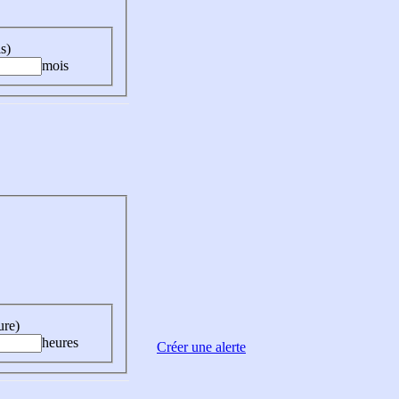
s)
mois
ure)
heures
Créer une alerte