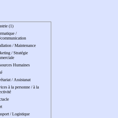
strie (1)
rmatique /
écommunication
allation / Maintenance
eting / Stratégie
merciale
sources Humaines
té
étariat / Assistanat
ices à la personne / à la
ectivité
ctacle
rt
sport / Logistique