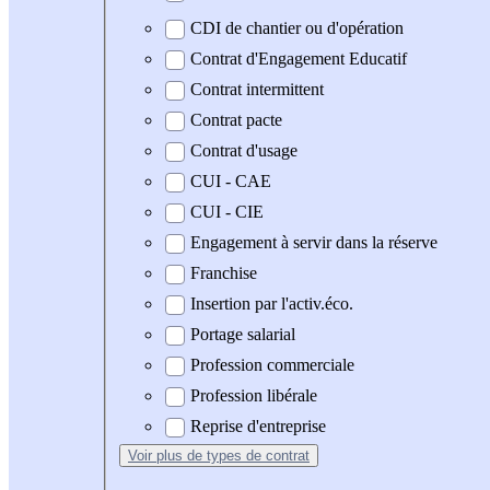
CDI de chantier ou d'opération
Contrat d'Engagement Educatif
Contrat intermittent
Contrat pacte
Contrat d'usage
CUI - CAE
CUI - CIE
Engagement à servir dans la réserve
Franchise
Insertion par l'activ.éco.
Portage salarial
Profession commerciale
Profession libérale
Reprise d'entreprise
Voir plus
de types de contrat