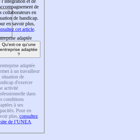
 l’intégration et de
’accompagnement de
s collaborateurs en
tuation de handicap.
ur en savoir plus,
nsultez cet article
.
treprise adaptée
Qu'est-ce qu'une
entreprise adaptée
?
entreprise adaptée
rmet à un travailleur
 situation de
ndicap d'exercer
e activité
ofessionnelle dans
s conditions
aptées à ses
pacités. Pour en
voir plus,
consultez
 site de l’UNEA
.