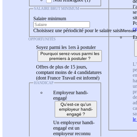
de
l
SALAIRE BRUT MINIMUM
se
si
Salaire minimum
Po
co
Choisissez une périodicité pour le salaire saisi
En
OPPORTUNITÉS
Soyez parmi les 1ers à postuler
Pourquoi serez-vous parmi les
premiers à postuler ?
L'
Offres de plus de 15 jours,
pe
comptant moins de 4 candidatures
en
(dont France Travail est informé)
ha
HANDICAP
un
pr
Employeur handi-
de
engagé
ad
Qu'est-ce qu'un
ca
employeur handi-
sa
engagé ?
le
Un employeur handi-
engagé est un
employeur reconnu