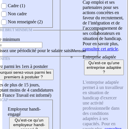
Cap emploi et ses
Cadre (1)
partenaires pour ses
actions concrètes en
Non cadre
faveur du recrutement,
Non renseignée (2)
de l’intégration et de
l’accompagnement de
IRE BRUT MINIMUM
ses collaborateurs en
situation de handicap.
re minimum
Pour en savoir plus,
consultez cet article
.
ssez une périodicité pour le salaire saisi
Entreprise adaptée
NITÉS
Qu'est-ce qu'une
z parmi les 1ers à postuler
entreprise adaptée
?
urquoi serez-vous parmi les
premiers à postuler ?
L'entreprise adaptée
es de plus de 15 jours,
permet à un travailleur
tant moins de 4 candidatures
en situation de
t France Travail est informé)
handicap d'exercer
ICAP
une activité
professionnelle dans
Employeur handi-
des conditions
engagé
adaptées à ses
Qu'est-ce qu'un
capacités. Pour en
employeur handi-
savoir plus,
consultez