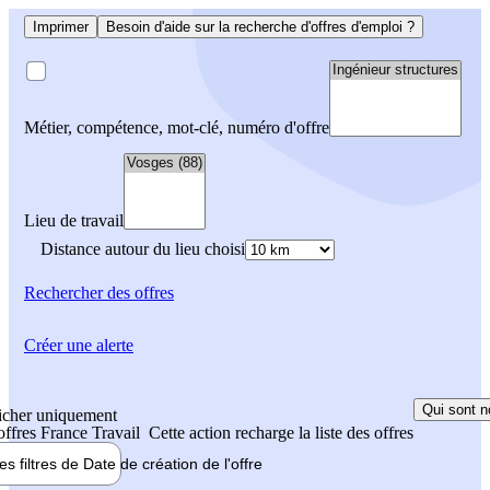
Imprimer
Besoin d'aide sur la recherche d'offres d'emploi ?
Métier, compétence, mot-clé, numéro d'offre
Lieu de travail
Distance autour du lieu choisi
Rechercher
des offres
Créer une alerte
Qui sont n
icher uniquement
 offres France Travail
Cette action recharge la liste des offres
les filtres de
Date de création
de l'offre