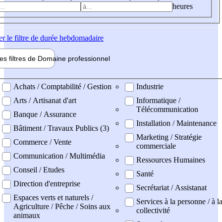
heures
er
le filtre de durée hebdomadaire
les filtres de
Domaine pro
fessionnel
ne professionel
Achats / Comptabilité / Gestion
Industrie
Arts / Artisanat d'art
Informatique /
Télécommunication
Banque / Assurance
Installation / Maintenance
Bâtiment / Travaux Publics (3)
Marketing / Stratégie
Commerce / Vente
commerciale
Communication / Multimédia
Ressources Humaines
Conseil / Etudes
Santé
Direction d'entreprise
Secrétariat / Assistanat
Espaces verts et naturels /
Services à la personne / à l
Agriculture / Pêche / Soins aux
collectivité
animaux