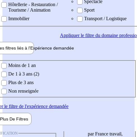
Spectacle
Hôtellerie - Restauration /
Tourisme / Animation
Sport
Immobilier
Transport / Logistique
Appliquer
le filtre du domaine professi
es filtres liés à l'
Expérience
demandée
ience demandée
Moins de 1 an
De 1 à 3 ans (2)
Plus de 3 ans
Non renseignée
er
le filtre de l'expérience demandée
Plus De
Filtres
IFICATION
par France travail,