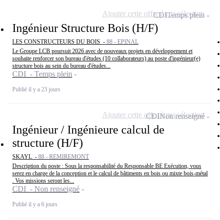
Ajouter cette offre à ma sélection
CDI
Temps plein
Ingénieur Structure Bois (H/F)
LES CONSTRUCTEURS DU BOIS -
88 - EPINAL
Le Groupe LCB poursuit 2026 avec de nouveaux projets en développement et
souhaite renforcer son bureau d'études (10 collaborateurs) au poste d'ingénieur(e)
structure bois au sein du bureau d'études...
CDI - Temps plein
Publié il y a 23 jours
Ajouter cette offre à ma sélection
CDI
Non renseigné
Ingénieur / Ingénieure calcul de
structure (H/F)
SKAYL -
88 - REMIREMONT
Description du poste : Sous la responsabilité du Responsable BE Exécution, vous
serez en charge de la conception et le calcul de bâtiments en bois ou mixte bois-métal
. Vos missions seront les...
CDI - Non renseigné
Publié il y a 6 jours