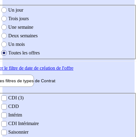
e création de l'offre
Un jour
Trois jours
Une semaine
Deux semaines
Un mois
Toutes les offres
er
le filtre de date de création de l'offre
les filtres de types de
Contrat
de contrat
CDI (3)
CDD
Intérim
CDI Intérimaire
Saisonnier