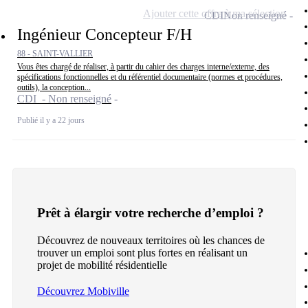
Ajouter cette offre à ma sélection
CDI
Non renseigné
Ingénieur Concepteur F/H
88 - SAINT-VALLIER
Vous êtes chargé de réaliser, à partir du cahier des charges interne/externe, des
spécifications fonctionnelles et du référentiel documentaire (normes et procédures,
outils), la conception...
CDI - Non renseigné
Publié il y a 22 jours
Prêt à élargir votre recherche d’emploi ?
Découvrez de nouveaux territoires où les chances de
trouver un emploi sont plus fortes en réalisant un
projet de mobilité résidentielle
Découvrez Mobiville