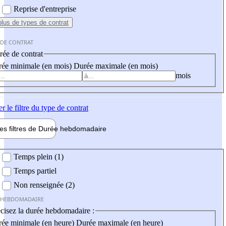
Reprise d'entreprise
plus
de types de contrat
 DE CONTRAT
ée de contrat
ée minimale (en mois)
Durée maximale (en mois)
mois
er
le filtre du type de contrat
les filtres de
Durée hebdo
madaire
 hebdomadaire
Temps plein (1)
Temps partiel
Non renseignée (2)
 HEBDOMADAIRE
cisez la durée hebdomadaire :
ée minimale (en heure)
Durée maximale (en heure)