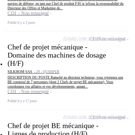
navires de défense, en tant que Chef de produit F/H.\n \nSous la responsabilité du
Directeur des Offres et Marketing de...
CDI - Non renseigné
Publié il y a 3 jours
Ajouter cette offre à ma sélection
CDI
Non renseigné
Chef de projet mécanique -
Domaine des machines de dosage
(H/F)
SILKHOM SAS -
29 - QUIMPER
DESCRIPTION DU POSTE Rattaché au directeur technique, vous rejoignez une
BE composé de 7 personnes (dont 2 Chefs de projet BE mécanique). Vous
coordonnez vos affaires et vos développements, autant...
CDI - Non renseigné
Publié il y a 17 jours
Ajouter cette offre à ma sélection
CDI
Non renseigné
Chef de projet BE mécanique -
Lignes de production (H/F)