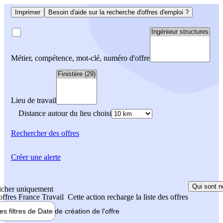
Imprimer
Besoin d'aide sur la recherche d'offres d'emploi ?
Métier, compétence, mot-clé, numéro d'offre
Lieu de travail
Distance autour du lieu choisi
Rechercher
des offres
Créer une alerte
Qui sont n
icher uniquement
 offres France Travail
Cette action recharge la liste des offres
les filtres de
Date de création
de l'offre