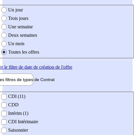
e création de l'offre
Un jour
Trois jours
Une semaine
Deux semaines
Un mois
Toutes les offres
er
le filtre de date de création de l'offre
les filtres de types de
Contrat
de contrat
CDI (11)
CDD
Intérim (1)
CDI Intérimaire
Saisonnier