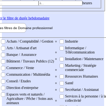
heures
er
le filtre de durée hebdomadaire
les filtres de
Domaine pro
fessionnel
ne professionel
Achats / Comptabilité / Gestion
Industrie
Arts / Artisanat d'art
Informatique /
Télécommunication
Banque / Assurance
Installation / Maintenance
Bâtiment / Travaux Publics (12)
Marketing / Stratégie
Commerce / Vente
commerciale
Communication / Multimédia
Ressources Humaines
Conseil / Etudes
Santé
Direction d'entreprise
Secrétariat / Assistanat
Espaces verts et naturels /
Services à la personne / à l
Agriculture / Pêche / Soins aux
collectivité
animaux