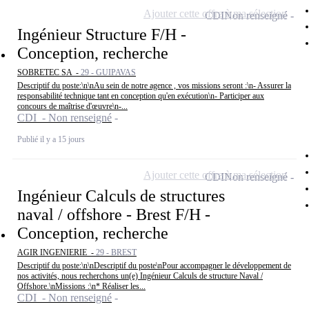
Ajouter cette offre à ma sélection
CDI
Non renseigné
Ingénieur Structure F/H -
Conception, recherche
SOBRETEC SA -
29 - GUIPAVAS
Descriptif du poste:\n\nAu sein de notre agence , vos missions seront :\n- Assurer la
responsabilité technique tant en conception qu'en exécution\n- Participer aux
concours de maîtrise d'œuvre\n-...
CDI - Non renseigné
Publié il y a 15 jours
Ajouter cette offre à ma sélection
CDI
Non renseigné
Ingénieur Calculs de structures
naval / offshore - Brest F/H -
Conception, recherche
AGIR INGENIERIE -
29 - BREST
Descriptif du poste:\n\nDescriptif du poste\nPour accompagner le développement de
nos activités, nous recherchons un(e) Ingénieur Calculs de structure Naval /
Offshore.\nMissions :\n* Réaliser les...
CDI - Non renseigné