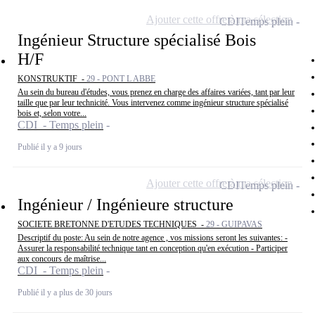
Ajouter cette offre à ma sélection
CDI
Temps plein
Ingénieur Structure spécialisé Bois
H/F
KONSTRUKTIF -
29 - PONT L ABBE
Au sein du bureau d'études, vous prenez en charge des affaires variées, tant par leur
taille que par leur technicité. Vous intervenez comme ingénieur structure spécialisé
bois et, selon votre...
CDI - Temps plein
Publié il y a 9 jours
Ajouter cette offre à ma sélection
CDI
Temps plein
Ingénieur / Ingénieure structure
SOCIETE BRETONNE D'ETUDES TECHNIQUES -
29 - GUIPAVAS
Descriptif du poste: Au sein de notre agence , vos missions seront les suivantes: -
Assurer la responsabilité technique tant en conception qu'en exécution - Participer
aux concours de maîtrise...
CDI - Temps plein
Publié il y a plus de 30 jours