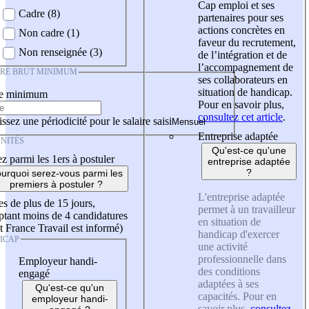
Cap emploi et ses
Cadre (8)
partenaires pour ses
actions concrètes en
Non cadre (1)
faveur du recrutement,
Non renseignée (3)
de l’intégration et de
l’accompagnement de
IRE BRUT MINIMUM
ses collaborateurs en
situation de handicap.
re minimum
Pour en savoir plus,
consultez cet article
.
ssez une périodicité pour le salaire saisi
Entreprise adaptée
NITÉS
Qu'est-ce qu'une
z parmi les 1ers à postuler
entreprise adaptée
?
urquoi serez-vous parmi les
premiers à postuler ?
L'entreprise adaptée
es de plus de 15 jours,
permet à un travailleur
tant moins de 4 candidatures
en situation de
t France Travail est informé)
handicap d'exercer
ICAP
une activité
professionnelle dans
Employeur handi-
des conditions
engagé
adaptées à ses
Qu'est-ce qu'un
capacités. Pour en
employeur handi-
savoir plus,
consultez