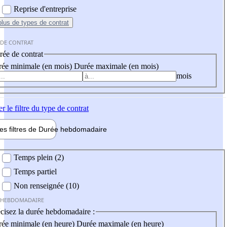
Reprise d'entreprise
plus
de types de contrat
 DE CONTRAT
ée de contrat
ée minimale (en mois)
Durée maximale (en mois)
mois
er
le filtre du type de contrat
les filtres de
Durée hebdo
madaire
 hebdomadaire
Temps plein (2)
Temps partiel
Non renseignée (10)
 HEBDOMADAIRE
cisez la durée hebdomadaire :
ée minimale (en heure)
Durée maximale (en heure)