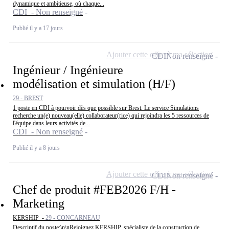
dynamique et ambitieuse, où chaque...
CDI - Non renseigné
Publié il y a 17 jours
Ajouter cette offre à ma sélection
CDI
Non renseigné
Ingénieur / Ingénieure
modélisation et simulation (H/F)
29 - BREST
1 poste en CDI à pourvoir dès que possible sur Brest. Le service Simulations
recherche un(e) nouveau(elle) collaborateur(rice) qui rejoindra les 5 ressources de
l'équipe dans leurs activités de...
CDI - Non renseigné
Publié il y a 8 jours
Ajouter cette offre à ma sélection
CDI
Non renseigné
Chef de produit #FEB2026 F/H -
Marketing
KERSHIP -
29 - CONCARNEAU
Descriptif du poste:\n\nRejoignez KERSHIP, spécialiste de la construction de