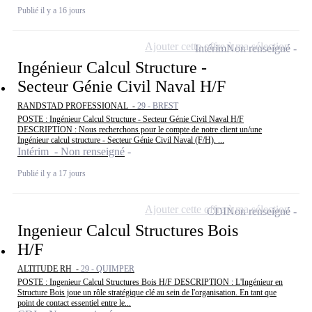
Publié il y a 16 jours
Ajouter cette offre à ma sélection
Intérim
Non renseigné
Ingénieur Calcul Structure -
Secteur Génie Civil Naval H/F
RANDSTAD PROFESSIONAL -
29 - BREST
POSTE : Ingénieur Calcul Structure - Secteur Génie Civil Naval H/F
DESCRIPTION : Nous recherchons pour le compte de notre client un/une
Ingénieur calcul structure - Secteur Génie Civil Naval (F/H). ...
Intérim - Non renseigné
Publié il y a 17 jours
Ajouter cette offre à ma sélection
CDI
Non renseigné
Ingenieur Calcul Structures Bois
H/F
ALTITUDE RH -
29 - QUIMPER
POSTE : Ingenieur Calcul Structures Bois H/F DESCRIPTION : L'Ingénieur en
Structure Bois joue un rôle stratégique clé au sein de l'organisation. En tant que
point de contact essentiel entre le...