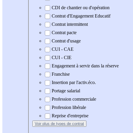
CDI de chantier ou d'opération
Contrat d'Engagement Educatif
Contrat intermittent
Contrat pacte
Contrat d'usage
CUI - CAE
CUI - CIE
Engagement à servir dans la réserve
Franchise
Insertion par l'activ.éco.
Portage salarial
Profession commerciale
Profession libérale
Reprise d'entreprise
Voir plus
de types de contrat