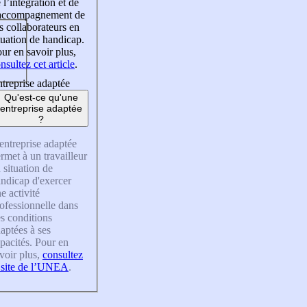
 l’intégration et de
’accompagnement de
s collaborateurs en
tuation de handicap.
ur en savoir plus,
nsultez cet article
.
treprise adaptée
Qu'est-ce qu'une
entreprise adaptée
?
entreprise adaptée
rmet à un travailleur
 situation de
ndicap d'exercer
e activité
ofessionnelle dans
s conditions
aptées à ses
pacités. Pour en
voir plus,
consultez
 site de l’UNEA
.