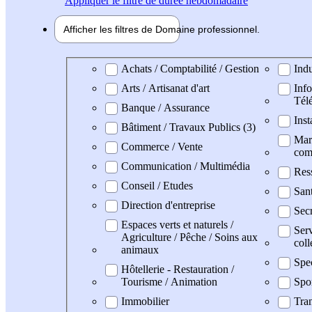
Appliquer
le filtre de durée hebdomadaire
Afficher les filtres de
Domaine pro
fessionnel
Domaine professionel
Achats / Comptabilité / Gestion
Indu
Arts / Artisanat d'art
Info
Tél
Banque / Assurance
Inst
Bâtiment / Travaux Publics (3)
Mark
Commerce / Vente
com
Communication / Multimédia
Res
Conseil / Etudes
San
Direction d'entreprise
Secr
Espaces verts et naturels /
Serv
Agriculture / Pêche / Soins aux
coll
animaux
Spe
Hôtellerie - Restauration /
Tourisme / Animation
Spo
Immobilier
Tran