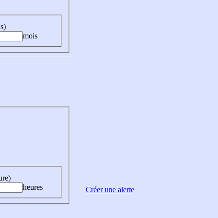
s)
mois
ure)
heures
Créer une alerte