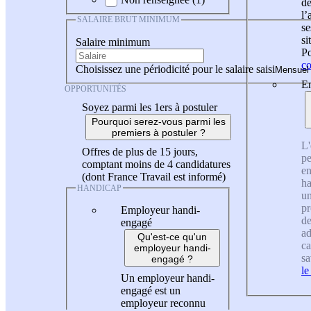
de
l
SALAIRE BRUT MINIMUM
se
si
Salaire minimum
Po
co
Choisissez une périodicité pour le salaire saisi
En
OPPORTUNITÉS
Soyez parmi les 1ers à postuler
Pourquoi serez-vous parmi les
premiers à postuler ?
L'
Offres de plus de 15 jours,
pe
comptant moins de 4 candidatures
en
(dont France Travail est informé)
ha
HANDICAP
un
pr
Employeur handi-
de
engagé
ad
Qu'est-ce qu'un
ca
employeur handi-
sa
engagé ?
le
Un employeur handi-
engagé est un
employeur reconnu