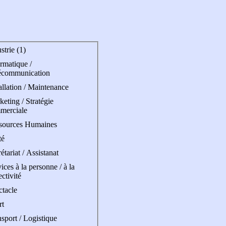
strie (1)
rmatique /
écommunication
allation / Maintenance
eting / Stratégie
merciale
sources Humaines
té
étariat / Assistanat
ices à la personne / à la
ectivité
ctacle
rt
sport / Logistique