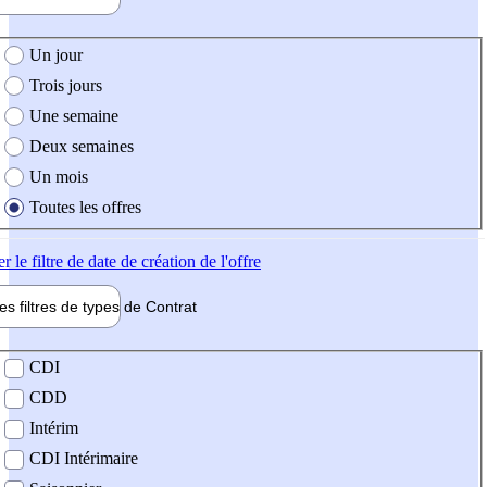
e création de l'offre
Un jour
Trois jours
Une semaine
Deux semaines
Un mois
Toutes les offres
er
le filtre de date de création de l'offre
les filtres de types de
Contrat
de contrat
CDI
CDD
Intérim
CDI Intérimaire