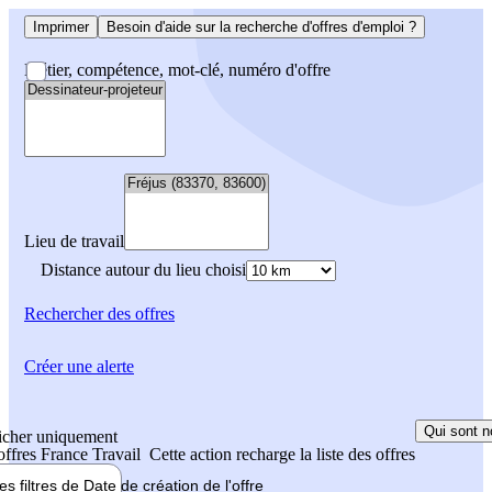
Imprimer
Besoin d'aide sur la recherche d'offres d'emploi ?
Métier, compétence, mot-clé, numéro d'offre
Lieu de travail
Distance autour du lieu choisi
Rechercher
des offres
Créer une alerte
Qui sont n
icher uniquement
 offres France Travail
Cette action recharge la liste des offres
les filtres de
Date de création
de l'offre