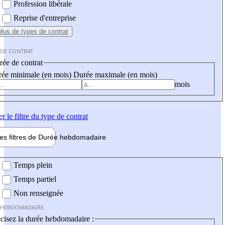
Profession libérale
Reprise d'entreprise
plus
de types de contrat
 DE CONTRAT
ée de contrat
ée minimale (en mois)
Durée maximale (en mois)
mois
er
le filtre du type de contrat
les filtres de
Durée hebdo
madaire
 hebdomadaire
Temps plein
Temps partiel
Non renseignée
 HEBDOMADAIRE
cisez la durée hebdomadaire :