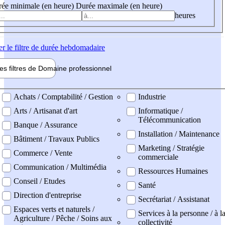
ée minimale (en heure)
Durée maximale (en heure)
heures
er
le filtre de durée hebdomadaire
les filtres de
Domaine pro
fessionnel
ne professionel
Achats / Comptabilité / Gestion
Industrie
Arts / Artisanat d'art
Informatique /
Télécommunication
Banque / Assurance
Installation / Maintenance
Bâtiment / Travaux Publics
Marketing / Stratégie
Commerce / Vente
commerciale
Communication / Multimédia
Ressources Humaines
Conseil / Etudes
Santé
Direction d'entreprise
Secrétariat / Assistanat
Espaces verts et naturels /
Services à la personne / à l
Agriculture / Pêche / Soins aux
collectivité