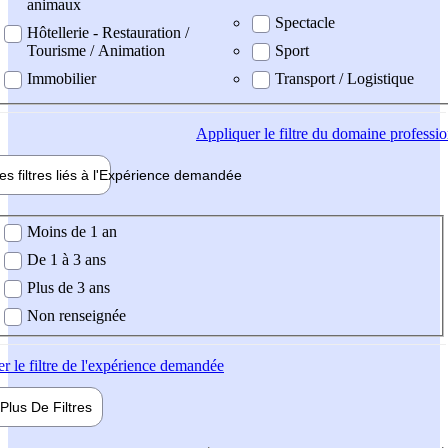
animaux
Spectacle
Hôtellerie - Restauration /
Tourisme / Animation
Sport
Immobilier
Transport / Logistique
Appliquer
le filtre du domaine professi
es filtres liés à l'
Expérience
demandée
ience demandée
Moins de 1 an
De 1 à 3 ans
Plus de 3 ans
Non renseignée
er
le filtre de l'expérience demandée
Plus De
Filtres