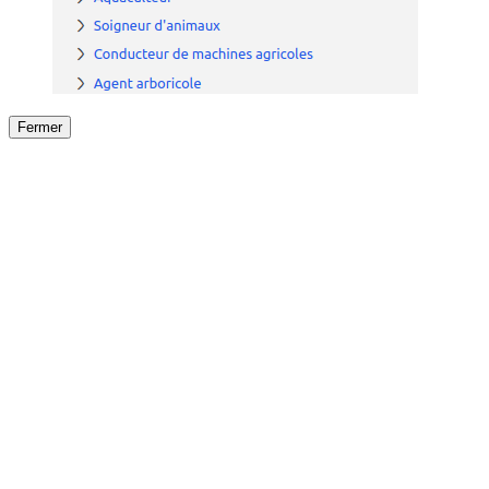
Fermer
Fermer
le détail de l'offre
/
Offre
sur
Offre précéden