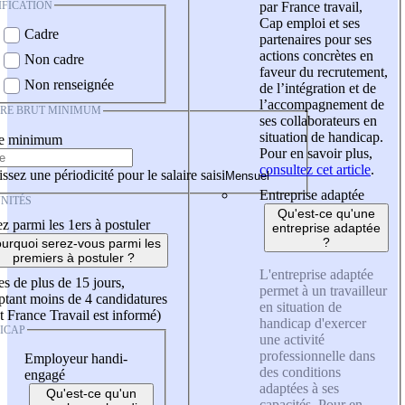
IFICATION
par France travail,
Cap emploi et ses
Cadre
partenaires pour ses
actions concrètes en
Non cadre
faveur du recrutement,
Non renseignée
de l’intégration et de
l’accompagnement de
IRE BRUT MINIMUM
ses collaborateurs en
situation de handicap.
re minimum
Pour en savoir plus,
consultez cet article
.
ssez une périodicité pour le salaire saisi
Entreprise adaptée
NITÉS
Qu'est-ce qu'une
z parmi les 1ers à postuler
entreprise adaptée
?
urquoi serez-vous parmi les
premiers à postuler ?
L'entreprise adaptée
es de plus de 15 jours,
permet à un travailleur
tant moins de 4 candidatures
en situation de
t France Travail est informé)
handicap d'exercer
ICAP
une activité
professionnelle dans
Employeur handi-
des conditions
engagé
adaptées à ses
Qu'est-ce qu'un
capacités. Pour en