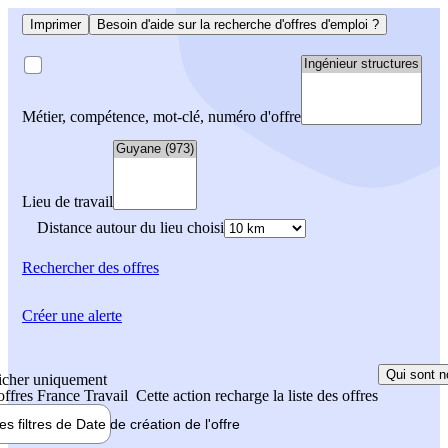
Imprimer
Besoin d'aide sur la recherche d'offres d'emploi ?
Métier, compétence, mot-clé, numéro d'offre
Lieu de travail
Distance autour du lieu choisi
Rechercher
des offres
Créer une alerte
Qui sont n
icher uniquement
 offres France Travail
Cette action recharge la liste des offres
les filtres de
Date de création
de l'offre