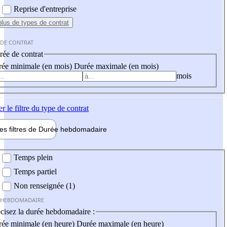
Reprise d'entreprise
plus
de types de contrat
 DE CONTRAT
ée de contrat
ée minimale (en mois)
Durée maximale (en mois)
mois
er
le filtre du type de contrat
les filtres de
Durée hebdo
madaire
 hebdomadaire
Temps plein
Temps partiel
Non renseignée (1)
 HEBDOMADAIRE
cisez la durée hebdomadaire :
ée minimale (en heure)
Durée maximale (en heure)