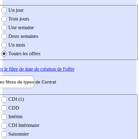
e création de l'offre
Un jour
Trois jours
Une semaine
Deux semaines
Un mois
Toutes les offres
er
le filtre de date de création de l'offre
les filtres de types de
Contrat
de contrat
CDI (1)
CDD
Intérim
CDI Intérimaire
Saisonnier