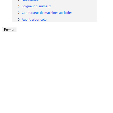
Fermer
Fermer
le détail de l'offre
/
Offre
sur
Offre précéden