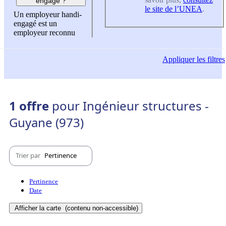
engagé ?
le site de l’UNEA
.
Un employeur handi-
engagé est un
employeur reconnu
Appliquer
les filtres
1 offre
pour Ingénieur structures -
Guyane (973)
Trier par
Pertinence
Pertinence
Date
Afficher la carte
(contenu non-accessible)