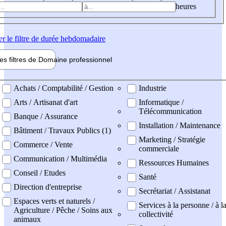
heures
er
le filtre de durée hebdomadaire
les filtres de
Domaine pro
fessionnel
ne professionel
Achats / Comptabilité / Gestion
Industrie
Arts / Artisanat d'art
Informatique /
Télécommunication
Banque / Assurance
Installation / Maintenance
Bâtiment / Travaux Publics (1)
Marketing / Stratégie
Commerce / Vente
commerciale
Communication / Multimédia
Ressources Humaines
Conseil / Etudes
Santé
Direction d'entreprise
Secrétariat / Assistanat
Espaces verts et naturels /
Services à la personne / à l
Agriculture / Pêche / Soins aux
collectivité
animaux