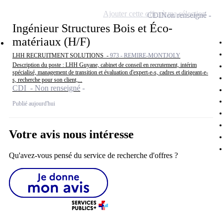
Ajouter cette offre à ma sélection
CDI
Non renseigné
Ingénieur Structures Bois et Éco-
matériaux (H/F)
LHH RECRUITMENT SOLUTIONS -
973 - REMIRE-MONTJOLY
Description du poste : LHH Guyane, cabinet de conseil en recrutement, intérim
spécialisé, management de transition et évaluation d'expert-e-s, cadres et dirigeant-e-
s, recherche pour son client,...
CDI - Non renseigné
Publié aujourd'hui
Votre avis nous intéresse
Qu'avez-vous pensé du service de recherche d'offres ?