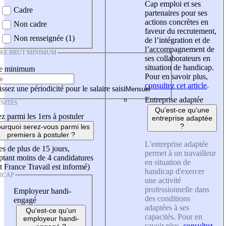
Cap emploi et ses
Cadre
partenaires pour ses
actions concrètes en
Non cadre
faveur du recrutement,
Non renseignée (1)
de l’intégration et de
l’accompagnement de
IRE BRUT MINIMUM
ses collaborateurs en
situation de handicap.
re minimum
Pour en savoir plus,
consultez cet article
.
ssez une périodicité pour le salaire saisi
Entreprise adaptée
NITÉS
Qu'est-ce qu'une
z parmi les 1ers à postuler
entreprise adaptée
?
urquoi serez-vous parmi les
premiers à postuler ?
L'entreprise adaptée
es de plus de 15 jours,
permet à un travailleur
tant moins de 4 candidatures
en situation de
t France Travail est informé)
handicap d'exercer
ICAP
une activité
professionnelle dans
Employeur handi-
des conditions
engagé
adaptées à ses
Qu'est-ce qu'un
capacités. Pour en
employeur handi-
savoir plus,
consultez