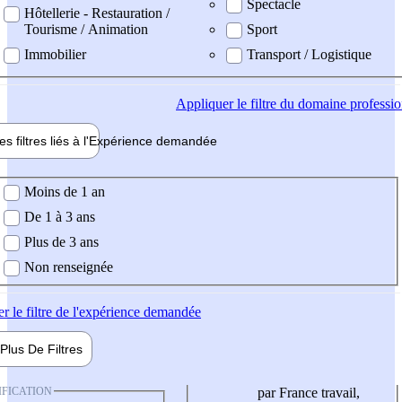
Spectacle
Hôtellerie - Restauration /
Tourisme / Animation
Sport
Immobilier
Transport / Logistique
Appliquer
le filtre du domaine professi
es filtres liés à l'
Expérience
demandée
ience demandée
Moins de 1 an
De 1 à 3 ans
Plus de 3 ans
Non renseignée
er
le filtre de l'expérience demandée
Plus De
Filtres
IFICATION
par France travail,