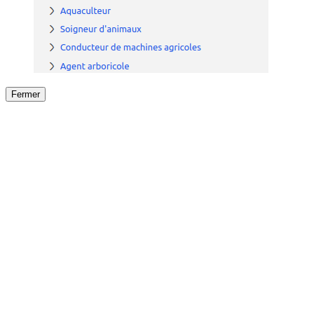
Fermer
Fermer
le détail de l'offre
/
Offre
sur
Offre précéden