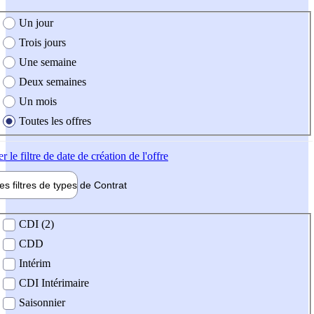
e création de l'offre
Un jour
Trois jours
Une semaine
Deux semaines
Un mois
Toutes les offres
er
le filtre de date de création de l'offre
les filtres de types de
Contrat
de contrat
CDI (2)
CDD
Intérim
CDI Intérimaire
Saisonnier