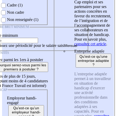
Cap emploi et ses
Cadre (1)
partenaires pour ses
actions concrètes en
Non cadre
faveur du recrutement,
Non renseignée (1)
de l’intégration et de
l’accompagnement de
IRE BRUT MINIMUM
ses collaborateurs en
situation de handicap.
re minimum
Pour en savoir plus,
consultez cet article
.
ssez une périodicité pour le salaire saisi
Entreprise adaptée
NITÉS
Qu'est-ce qu'une
z parmi les 1ers à postuler
entreprise adaptée
?
urquoi serez-vous parmi les
premiers à postuler ?
L'entreprise adaptée
es de plus de 15 jours,
permet à un travailleur
tant moins de 4 candidatures
en situation de
t France Travail est informé)
handicap d'exercer
ICAP
une activité
professionnelle dans
Employeur handi-
des conditions
engagé
adaptées à ses
Qu'est-ce qu'un
capacités. Pour en
employeur handi-
savoir plus,
consultez