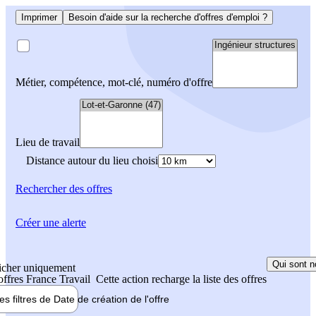
Imprimer
Besoin d'aide sur la recherche d'offres d'emploi ?
Métier, compétence, mot-clé, numéro d'offre
Lieu de travail
Distance autour du lieu choisi
Rechercher
des offres
Créer une alerte
Qui sont n
icher uniquement
 offres France Travail
Cette action recharge la liste des offres
les filtres de
Date de création
de l'offre