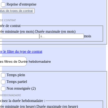
Reprise d'entreprise
plus
de types de contrat
 DE CONTRAT
ée de contrat
ée minimale (en mois)
Durée maximale (en mois)
mois
er
le filtre du type de contrat
les filtres de
Durée hebdo
madaire
 hebdomadaire
Temps plein
Temps partiel
Non renseignée (2)
 HEBDOMADAIRE
cisez la durée hebdomadaire :
ée minimale (en heure)
Durée maximale (en heure)