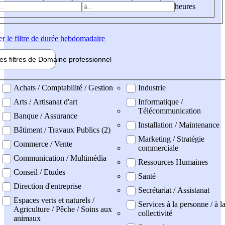
heures
er
le filtre de durée hebdomadaire
les filtres de
Domaine pro
fessionnel
ne professionel
Achats / Comptabilité / Gestion
Industrie
Arts / Artisanat d'art
Informatique /
Télécommunication
Banque / Assurance
Installation / Maintenance
Bâtiment / Travaux Publics (2)
Marketing / Stratégie
Commerce / Vente
commerciale
Communication / Multimédia
Ressources Humaines
Conseil / Etudes
Santé
Direction d'entreprise
Secrétariat / Assistanat
Espaces verts et naturels /
Services à la personne / à l
Agriculture / Pêche / Soins aux
collectivité
animaux