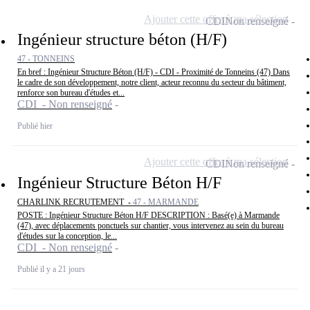
Ajouter cette offre à ma sélection
CDI
Non renseigné
Ingénieur structure béton (H/F)
47 - TONNEINS
En bref : Ingénieur Structure Béton (H/F) - CDI - Proximité de Tonneins (47) Dans
le cadre de son développement, notre client, acteur reconnu du secteur du bâtiment,
renforce son bureau d'études et...
CDI - Non renseigné
Publié hier
Ajouter cette offre à ma sélection
CDI
Non renseigné
Ingénieur Structure Béton H/F
CHARLINK RECRUTEMENT -
47 - MARMANDE
POSTE : Ingénieur Structure Béton H/F DESCRIPTION : Basé(e) à Marmande
(47), avec déplacements ponctuels sur chantier, vous intervenez au sein du bureau
d'études sur la conception, le...
CDI - Non renseigné
Publié il y a 21 jours