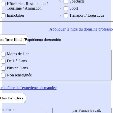
Spectacle
Hôtellerie - Restauration /
Tourisme / Animation
Sport
Immobilier
Transport / Logistique
Appliquer
le filtre du domaine professi
es filtres liés à l'
Expérience
demandée
ience demandée
Moins de 1 an
De 1 à 3 ans
Plus de 3 ans
Non renseignée
er
le filtre de l'expérience demandée
Plus De
Filtres
IFICATION
par France travail,