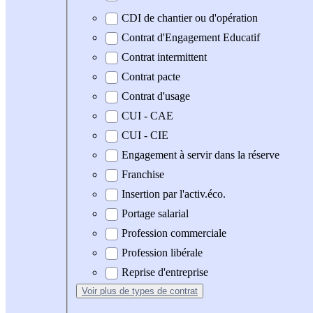
CDI de chantier ou d'opération
Contrat d'Engagement Educatif
Contrat intermittent
Contrat pacte
Contrat d'usage
CUI - CAE
CUI - CIE
Engagement à servir dans la réserve
Franchise
Insertion par l'activ.éco.
Portage salarial
Profession commerciale
Profession libérale
Reprise d'entreprise
Voir plus
de types de contrat