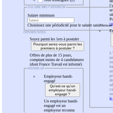
de
l
SALAIRE BRUT MINIMUM
se
si
Salaire minimum
Po
co
Choisissez une périodicité pour le salaire saisi
En
OPPORTUNITÉS
Soyez parmi les 1ers à postuler
Pourquoi serez-vous parmi les
premiers à postuler ?
L'
Offres de plus de 15 jours,
pe
comptant moins de 4 candidatures
en
(dont France Travail est informé)
ha
HANDICAP
un
pr
Employeur handi-
de
engagé
ad
Qu'est-ce qu'un
ca
employeur handi-
sa
engagé ?
le
Un employeur handi-
engagé est un
employeur reconnu