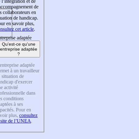
 l’intégration et de
’accompagnement de
s collaborateurs en
tuation de handicap.
ur en savoir plus,
nsultez cet article
.
treprise adaptée
Qu'est-ce qu'une
entreprise adaptée
?
entreprise adaptée
rmet à un travailleur
 situation de
ndicap d'exercer
e activité
ofessionnelle dans
s conditions
aptées à ses
pacités. Pour en
voir plus,
consultez
 site de l’UNEA
.