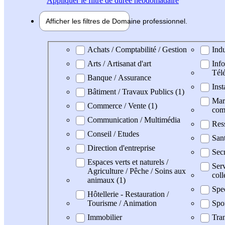
Appliquer
le filtre de durée hebdomadaire
Afficher les filtres de
Domaine pro
fessionnel
Domaine professionel
Achats / Comptabilité / Gestion
Indu
Arts / Artisanat d'art
Info
Tél
Banque / Assurance
Inst
Bâtiment / Travaux Publics (1)
Mark
Commerce / Vente (1)
com
Communication / Multimédia
Res
Conseil / Etudes
San
Direction d'entreprise
Secr
Espaces verts et naturels /
Serv
Agriculture / Pêche / Soins aux
coll
animaux (1)
Spe
Hôtellerie - Restauration /
Tourisme / Animation
Spo
Immobilier
Tran