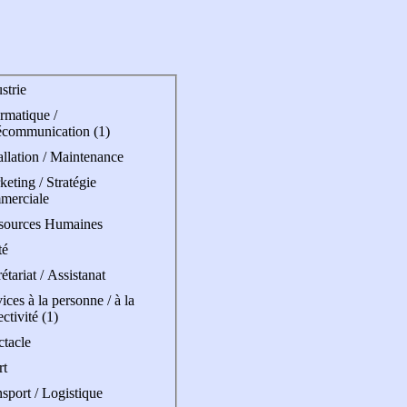
strie
rmatique /
écommunication (1)
allation / Maintenance
eting / Stratégie
merciale
sources Humaines
té
étariat / Assistanat
ices à la personne / à la
ectivité (1)
ctacle
rt
sport / Logistique