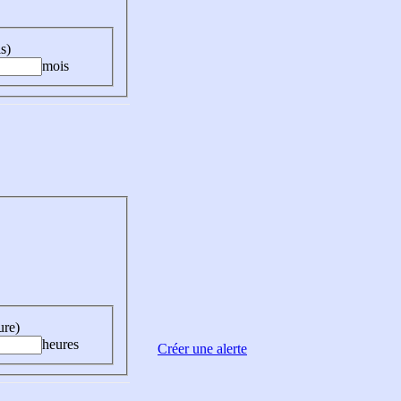
s)
mois
ure)
heures
Créer une alerte