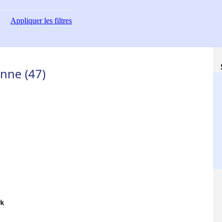
Appliquer
les filtres
onne (47)