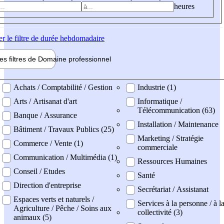
heures
er
le filtre de durée hebdomadaire
les filtres de
Domaine pro
fessionnel
ne professionel
Achats / Comptabilité / Gestion
Industrie (1)
Arts / Artisanat d'art
Informatique /
Télécommunication (63)
Banque / Assurance
Installation / Maintenance
Bâtiment / Travaux Publics (25)
Marketing / Stratégie
Commerce / Vente (1)
commerciale
Communication / Multimédia (1)
Ressources Humaines
Conseil / Etudes
Santé
Direction d'entreprise
Secrétariat / Assistanat
Espaces verts et naturels /
Services à la personne / à l
Agriculture / Pêche / Soins aux
collectivité (3)
animaux (5)