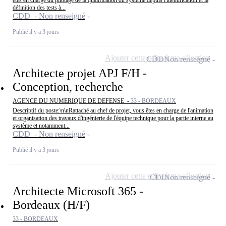
êtes en charge du pilotage de la qualification du système depuis l'identification et la
définition des tests à...
CDD - Non renseigné
Publié il y a 3 jours
Ajouter cette offre à ma sélection
CDD
Non renseigné
Architecte projet APJ F/H -
Conception, recherche
AGENCE DU NUMERIQUE DE DEFENSE -
33 - BORDEAUX
Descriptif du poste:\n\nRattaché au chef de projet, vous êtes en charge de l'animation
et organisation des travaux d'ingénierie de l'équipe technique pour la partie interne au
système et notamment...
CDD - Non renseigné
Publié il y a 3 jours
Ajouter cette offre à ma sélection
CDI
Non renseigné
Architecte Microsoft 365 -
Bordeaux (H/F)
33 - BORDEAUX