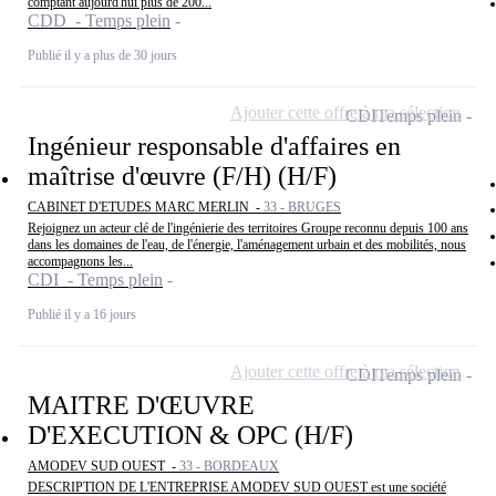
comptant aujourd'hui plus de 200...
CDD - Temps plein
Publié il y a plus de 30 jours
Ajouter cette offre à ma sélection
CDI
Temps plein
Ingénieur responsable d'affaires en
maîtrise d'œuvre (F/H) (H/F)
CABINET D'ETUDES MARC MERLIN -
33 - BRUGES
Rejoignez un acteur clé de l'ingénierie des territoires Groupe reconnu depuis 100 ans
dans les domaines de l'eau, de l'énergie, l'aménagement urbain et des mobilités, nous
accompagnons les...
CDI - Temps plein
Publié il y a 16 jours
Ajouter cette offre à ma sélection
CDI
Temps plein
MAITRE D'ŒUVRE
D'EXECUTION & OPC (H/F)
AMODEV SUD OUEST -
33 - BORDEAUX
DESCRIPTION DE L'ENTREPRISE AMODEV SUD OUEST est une société