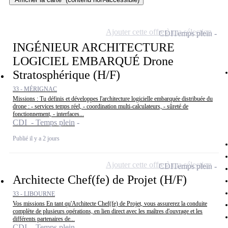
Ajouter cette offre à ma sélection
CDI
Temps plein
INGÉNIEUR ARCHITECTURE
LOGICIEL EMBARQUÉ Drone
Stratosphérique (H/F)
33 - MÉRIGNAC
Missions : Tu définis et développes l'architecture logicielle embarquée distribuée du
drone : - services temps réel, - coordination multi-calculateurs, - sûreté de
fonctionnement, - interfaces...
CDI - Temps plein
Publié il y a 2 jours
Ajouter cette offre à ma sélection
CDI
Temps plein
Architecte Chef(fe) de Projet (H/F)
33 - LIBOURNE
Vos missions En tant qu'Architecte Chef(fe) de Projet, vous assurerez la conduite
complète de plusieurs opérations, en lien direct avec les maîtres d'ouvrage et les
différents partenaires de...
CDI - Temps plein