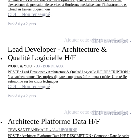
d'excellence de prestation de services à Bordeaux spécialisé dans l'infrastructure et
Cloud au travers duquel nous...
CDI - Non renseigné
Publié il y a 2 jours
Ajouter cette offre à ma sélection
CDI
Non renseigné
Lead Developer - Architecture &
Qualité Logicielle H/F
WORK & YOU -
33 - BORDEAUX
POSTE : Lead Developer - Architecture & Qualité Logicielle H/F DESCRIPTION :
#çamatchentrenous Des projets digitaux complexes à fort impact métier Une réelle
autonomie sur les choix techniques...
CDI - Non renseigné
Publié il y a 2 jours
Ajouter cette offre à ma sélection
CDI
Non renseigné
Architecte Platforme Data H/F
CEVA SANTÉ ANIMALE -
33 - LIBOURNE
POSTE : Architecte Platforme Data H/F DESCRIPTION : Contexte : Dans le cadre