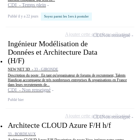
CDI - Temps plein
Publié il y a 22 jours
Soyez parmi les 1ers à postuler
Ajouter cette offre à ma sélection
CDI
Non renseigné
Ingénieur Modélisation de
Données et Architecture Data
(H/F)
NEW NET 3D -
33 - GIRONDE
Description du poste : En tant qu'organisateur de forums de recrutement, Talents
Handicap accompagne de très nombreuses entreprises & organisations en France
dans leurs recrutements de...
CDI - Non renseigné
Publié hier
Ajouter cette offre à ma sélection
CDI
Non renseigné
Architecte CLOUD Azure F/H h/f
33 - BORDEAUX
Architecte CLOUD Azure F/H Description de poste Vous intégrez notre centre