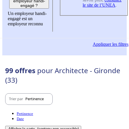
employeur handi-
le site de l’UNEA
.
engagé ?
Un employeur handi-
engagé est un
employeur reconnu
Appliquer
les filtres
99 offres
pour Architecte - Gironde
(33)
Trier par
Pertinence
Pertinence
Date
Afficher la carte
(contenu non-accessible)