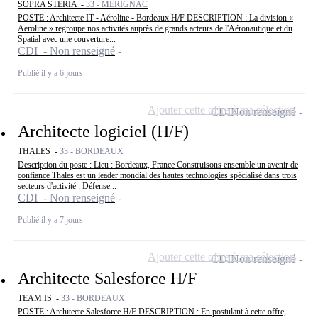
SOPRA STERIA -
33 - MÉRIGNAC
POSTE : Architecte IT - Aéroline - Bordeaux H/F DESCRIPTION : La division «
Aeroline » regroupe nos activités auprès de grands acteurs de l'Aéronautique et du
Spatial avec une couverture...
CDI - Non renseigné
Publié il y a 6 jours
Ajouter cette offre à ma sélection
CDI
Non renseigné
Architecte logiciel (H/F)
THALES -
33 - BORDEAUX
Description du poste : Lieu : Bordeaux, France Construisons ensemble un avenir de
confiance Thales est un leader mondial des hautes technologies spécialisé dans trois
secteurs d'activité : Défense...
CDI - Non renseigné
Publié il y a 7 jours
Ajouter cette offre à ma sélection
CDI
Non renseigné
Architecte Salesforce H/F
TEAM.IS -
33 - BORDEAUX
POSTE : Architecte Salesforce H/F DESCRIPTION : En postulant à cette offre,