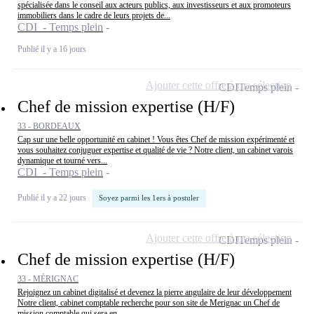
spécialisée dans le conseil aux acteurs publics, aux investisseurs et aux promoteurs
immobiliers dans le cadre de leurs projets de...
CDI - Temps plein
Publié il y a 16 jours
Ajouter cette offre à ma sélection
CDI
Temps plein
Chef de mission expertise (H/F)
33 - BORDEAUX
Cap sur une belle opportunité en cabinet ! Vous êtes Chef de mission expérimenté et
vous souhaitez conjuguer expertise et qualité de vie ? Notre client, un cabinet varois
dynamique et tourné vers...
CDI - Temps plein
Publié il y a 22 jours
Soyez parmi les 1ers à postuler
Ajouter cette offre à ma sélection
CDI
Temps plein
Chef de mission expertise (H/F)
33 - MÉRIGNAC
Rejoignez un cabinet digitalisé et devenez la pierre angulaire de leur développement
Notre client, cabinet comptable recherche pour son site de Merignac un Chef de
mission comptable qui sera en...