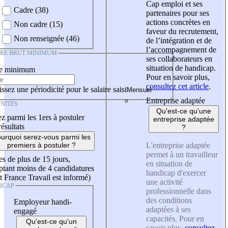
Cap emploi et ses
Cadre (38)
partenaires pour ses
actions concrètes en
Non cadre (15)
faveur du recrutement,
Non renseignée (46)
de l’intégration et de
l’accompagnement de
IRE BRUT MINIMUM
ses collaborateurs en
situation de handicap.
re minimum
Pour en savoir plus,
consultez cet article
.
ssez une périodicité pour le salaire saisi
Entreprise adaptée
NITÉS
Qu'est-ce qu'une
z parmi les 1ers à postuler
entreprise adaptée
résultats
?
urquoi serez-vous parmi les
L'entreprise adaptée
premiers à postuler ?
permet à un travailleur
es de plus de 15 jours,
en situation de
tant moins de 4 candidatures
handicap d'exercer
t France Travail est informé)
une activité
ICAP
professionnelle dans
des conditions
Employeur handi-
adaptées à ses
engagé
capacités. Pour en
Qu'est-ce qu'un
savoir plus,
consultez