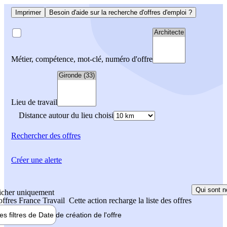
Imprimer
Besoin d'aide sur la recherche d'offres d'emploi ?
Métier, compétence, mot-clé, numéro d'offre
Lieu de travail
Distance autour du lieu choisi
Rechercher
des offres
Créer une alerte
Qui sont n
icher uniquement
 offres France Travail
Cette action recharge la liste des offres
les filtres de
Date de création
de l'offre