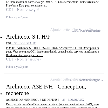
de l'accélération de notre stratégie Data & IA, nous recherchons un/une Architecte
Plateforme Data pour contribuer à...
CDI - Non renseigné
Publié il y a 2 jours
Ajouter cette offre à ma sélection
CDI
Non renseigné
Architecte S.I. H/F
CGI -
33 - BORDEAUX
POSTE : Architecte S.I. H/F DESCRIPTION : Architecte S.I. F/H Description de
poste Vous rejoignez CGI, leader mondial du conseil et des services numériques à
Bordeaux et accompagnez nos...
CDI - Non renseigné
Publié il y a 2 jours
Ajouter cette offre à ma sélection
CDD
Non renseigné
Architecte A3E F/H - Conception,
recherche
AGENCE DU NUMERIQUE DE DEFENSE -
33 - BORDEAUX
Descriptif du poste:\n\nRattaché au chef de projet et en lien étroit avec l'APJ, vous