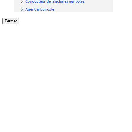
Fermer
Fermer
le détail de l'offre
/
Offre
sur
Offre précéden