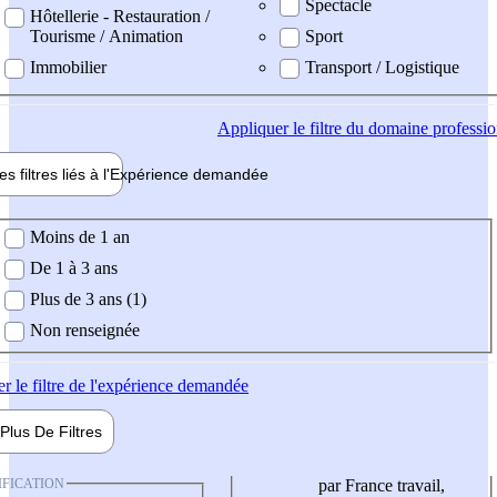
Spectacle
Hôtellerie - Restauration /
Tourisme / Animation
Sport
Immobilier
Transport / Logistique
Appliquer
le filtre du domaine professi
es filtres liés à l'
Expérience
demandée
ience demandée
Moins de 1 an
De 1 à 3 ans
Plus de 3 ans (1)
Non renseignée
er
le filtre de l'expérience demandée
Plus De
Filtres
IFICATION
par France travail,