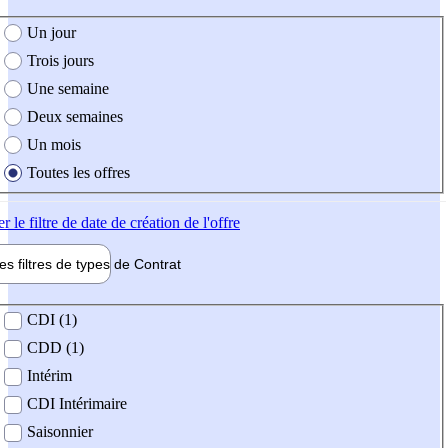
e création de l'offre
Un jour
Trois jours
Une semaine
Deux semaines
Un mois
Toutes les offres
er
le filtre de date de création de l'offre
les filtres de types de
Contrat
de contrat
CDI (1)
CDD (1)
Intérim
CDI Intérimaire
Saisonnier