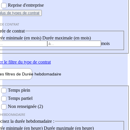
Reprise d'entreprise
plus
de types de contrat
 DE CONTRAT
ée de contrat
ée minimale (en mois)
Durée maximale (en mois)
mois
er
le filtre du type de contrat
les filtres de
Durée hebdo
madaire
 hebdomadaire
Temps plein
Temps partiel
Non renseignée (2)
 HEBDOMADAIRE
cisez la durée hebdomadaire :
ée minimale (en heure)
Durée maximale (en heure)