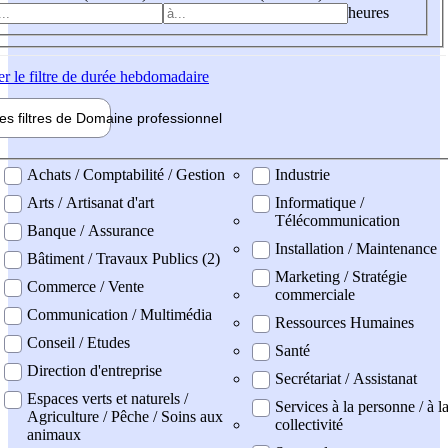
heures
er
le filtre de durée hebdomadaire
les filtres de
Domaine pro
fessionnel
ne professionel
Achats / Comptabilité / Gestion
Industrie
Arts / Artisanat d'art
Informatique /
Télécommunication
Banque / Assurance
Installation / Maintenance
Bâtiment / Travaux Publics (2)
Marketing / Stratégie
Commerce / Vente
commerciale
Communication / Multimédia
Ressources Humaines
Conseil / Etudes
Santé
Direction d'entreprise
Secrétariat / Assistanat
Espaces verts et naturels /
Services à la personne / à l
Agriculture / Pêche / Soins aux
collectivité
animaux