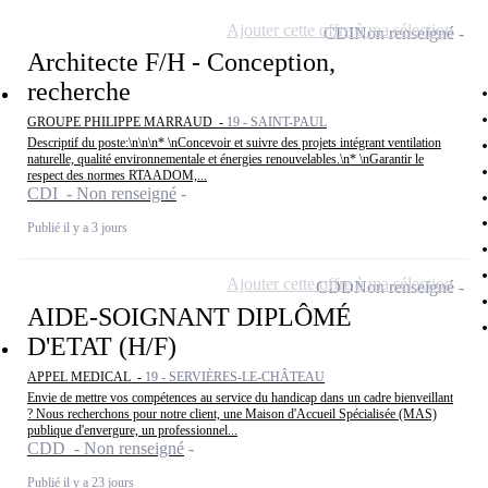
Ajouter cette offre à ma sélection
CDI
Non renseigné
Architecte F/H - Conception,
recherche
GROUPE PHILIPPE MARRAUD -
19 - SAINT-PAUL
Descriptif du poste:\n\n\n* \nConcevoir et suivre des projets intégrant ventilation
naturelle, qualité environnementale et énergies renouvelables.\n* \nGarantir le
respect des normes RTAADOM,...
CDI - Non renseigné
Publié il y a 3 jours
Ajouter cette offre à ma sélection
CDD
Non renseigné
AIDE-SOIGNANT DIPLÔMÉ
D'ETAT (H/F)
APPEL MEDICAL -
19 - SERVIÈRES-LE-CHÂTEAU
Envie de mettre vos compétences au service du handicap dans un cadre bienveillant
? Nous recherchons pour notre client, une Maison d'Accueil Spécialisée (MAS)
publique d'envergure, un professionnel...
CDD - Non renseigné
Publié il y a 23 jours