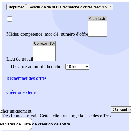
Imprimer
Besoin d'aide sur la recherche d'offres d'emploi ?
Métier, compétence, mot-clé, numéro d'offre
Lieu de travail
Distance autour du lieu choisi
Rechercher
des offres
Créer une alerte
Qui sont n
icher uniquement
 offres France Travail
Cette action recharge la liste des offres
les filtres de
Date de création
de l'offre