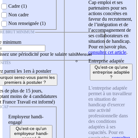
Cap emploi et ses
Cadre (1)
partenaires pour ses
actions concrètes en
Non cadre
faveur du recrutement,
Non renseignée (1)
de l’intégration et de
l’accompagnement de
IRE BRUT MINIMUM
ses collaborateurs en
situation de handicap.
re minimum
Pour en savoir plus,
consultez cet article
.
ssez une périodicité pour le salaire saisi
Entreprise adaptée
NITÉS
Qu'est-ce qu'une
z parmi les 1ers à postuler
entreprise adaptée
?
urquoi serez-vous parmi les
premiers à postuler ?
L'entreprise adaptée
es de plus de 15 jours,
permet à un travailleur
tant moins de 4 candidatures
en situation de
t France Travail est informé)
handicap d'exercer
ICAP
une activité
professionnelle dans
Employeur handi-
des conditions
engagé
adaptées à ses
Qu'est-ce qu'un
capacités. Pour en
employeur handi-
savoir plus,
consultez