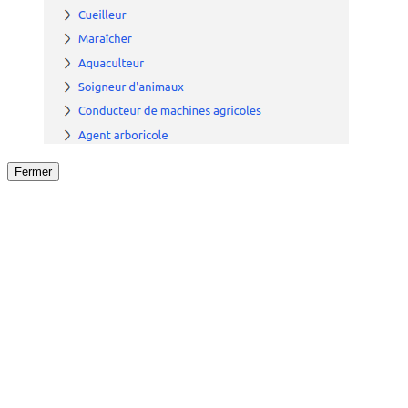
Fermer
Fermer
le détail de l'offre
/
Offre
sur
Offre précéden