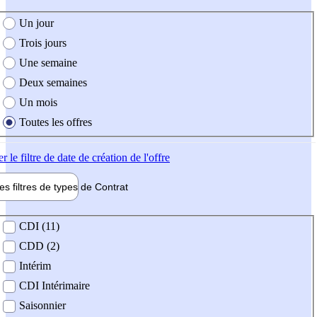
e création de l'offre
Un jour
Trois jours
Une semaine
Deux semaines
Un mois
Toutes les offres
er
le filtre de date de création de l'offre
les filtres de types de
Contrat
de contrat
CDI (11)
CDD (2)
Intérim
CDI Intérimaire
Saisonnier