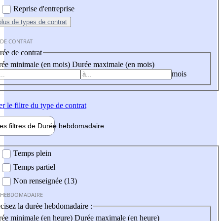
Reprise d'entreprise
plus
de types de contrat
 DE CONTRAT
ée de contrat
ée minimale (en mois)
Durée maximale (en mois)
mois
er
le filtre du type de contrat
les filtres de
Durée hebdo
madaire
 hebdomadaire
Temps plein
Temps partiel
Non renseignée (13)
 HEBDOMADAIRE
cisez la durée hebdomadaire :
ée minimale (en heure)
Durée maximale (en heure)