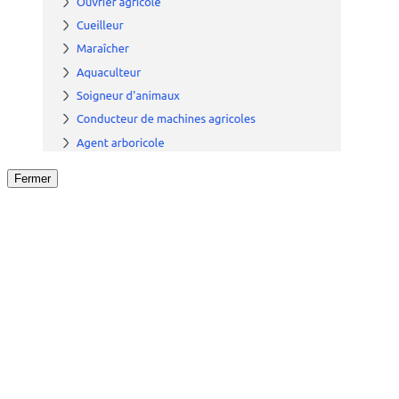
Fermer
Fermer
le détail de l'offre
/
Offre
sur
Offre précéden