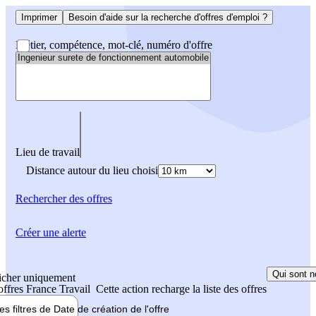
Imprimer
Besoin d'aide sur la recherche d'offres d'emploi ?
Métier, compétence, mot-clé, numéro d'offre
Lieu de travail
Distance autour du lieu choisi
Rechercher
des offres
Créer une alerte
Qui sont n
icher uniquement
 offres France Travail
Cette action recharge la liste des offres
les filtres de
Date de création
de l'offre