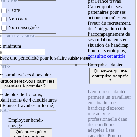
IFICATION
par France travail,
Cap emploi et ses
Cadre
partenaires pour ses
actions concrètes en
Non cadre
faveur du recrutement,
Non renseignée
de l’intégration et de
l’accompagnement de
IRE BRUT MINIMUM
ses collaborateurs en
situation de handicap.
re minimum
Pour en savoir plus,
consultez cet article
.
ssez une périodicité pour le salaire saisi
Entreprise adaptée
NITÉS
Qu'est-ce qu'une
z parmi les 1ers à postuler
entreprise adaptée
?
urquoi serez-vous parmi les
premiers à postuler ?
L'entreprise adaptée
es de plus de 15 jours,
permet à un travailleur
tant moins de 4 candidatures
en situation de
t France Travail est informé)
handicap d'exercer
ICAP
une activité
professionnelle dans
Employeur handi-
des conditions
engagé
adaptées à ses
Qu'est-ce qu'un
capacités. Pour en
employeur handi-