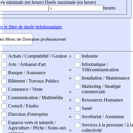
ée minimale (en heure)
Durée maximale (en heure)
heures
er
le filtre de durée hebdomadaire
les filtres de
Domaine pro
fessionnel
ne professionel
Achats / Comptabilité / Gestion
Industrie
Arts / Artisanat d'art
Informatique /
Télécommunication
Banque / Assurance
Installation / Maintenance
Bâtiment / Travaux Publics
Marketing / Stratégie
Commerce / Vente
commerciale
Communication / Multimédia
Ressources Humaines
Conseil / Etudes
Santé
Direction d'entreprise
Secrétariat / Assistanat
Espaces verts et naturels /
Services à la personne / à l
Agriculture / Pêche / Soins aux
collectivité