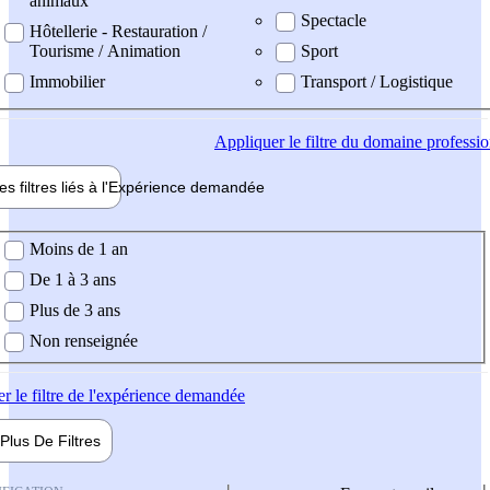
animaux
Spectacle
Hôtellerie - Restauration /
Tourisme / Animation
Sport
Immobilier
Transport / Logistique
Appliquer
le filtre du domaine professi
es filtres liés à l'
Expérience
demandée
ience demandée
Moins de 1 an
De 1 à 3 ans
Plus de 3 ans
Non renseignée
er
le filtre de l'expérience demandée
Plus De
Filtres