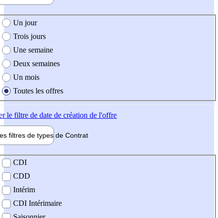
e création de l'offre
Un jour
Trois jours
Une semaine
Deux semaines
Un mois
Toutes les offres
er
le filtre de date de création de l'offre
les filtres de types de
Contrat
de contrat
CDI
CDD
Intérim
CDI Intérimaire
Saisonnier