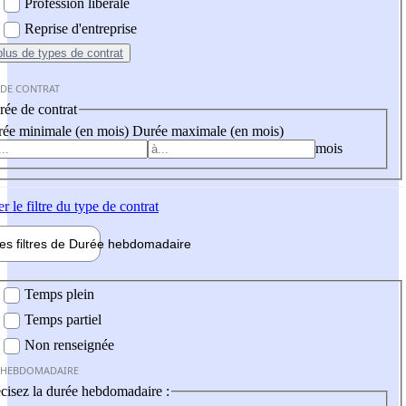
Profession libérale
Reprise d'entreprise
plus
de types de contrat
 DE CONTRAT
ée de contrat
ée minimale (en mois)
Durée maximale (en mois)
mois
er
le filtre du type de contrat
les filtres de
Durée hebdo
madaire
 hebdomadaire
Temps plein
Temps partiel
Non renseignée
 HEBDOMADAIRE
cisez la durée hebdomadaire :