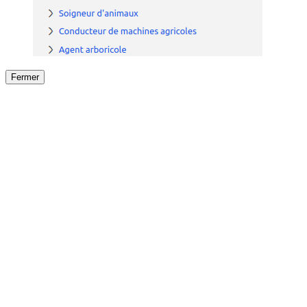
Fermer
Fermer
le détail de l'offre
/
Offre
sur
Offre précéden