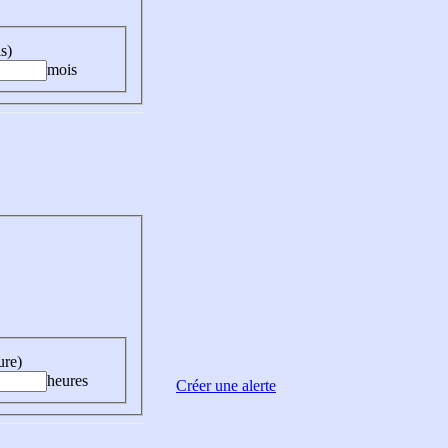
s)
mois
ure)
heures
Créer une alerte