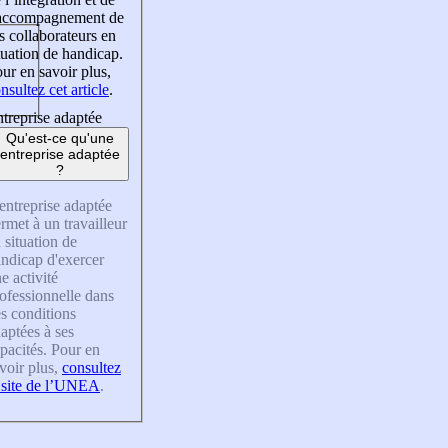
’accompagnement de
s collaborateurs en
tuation de handicap.
ur en savoir plus,
nsultez cet article
.
treprise adaptée
Qu'est-ce qu'une
entreprise adaptée
?
entreprise adaptée
rmet à un travailleur
 situation de
ndicap d'exercer
e activité
ofessionnelle dans
s conditions
aptées à ses
pacités. Pour en
voir plus,
consultez
 site de l’UNEA
.