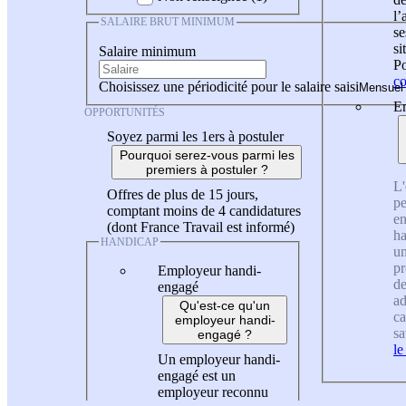
l
SALAIRE BRUT MINIMUM
se
si
Salaire minimum
Po
co
Choisissez une périodicité pour le salaire saisi
En
OPPORTUNITÉS
Soyez parmi les 1ers à postuler
Pourquoi serez-vous parmi les
premiers à postuler ?
L'
Offres de plus de 15 jours,
pe
comptant moins de 4 candidatures
en
(dont France Travail est informé)
ha
HANDICAP
un
pr
Employeur handi-
de
engagé
ad
Qu'est-ce qu'un
ca
employeur handi-
sa
engagé ?
le
Un employeur handi-
engagé est un
employeur reconnu