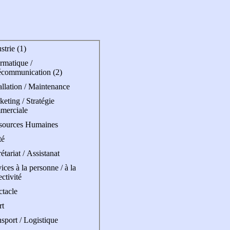
strie (1)
rmatique /
écommunication (2)
allation / Maintenance
eting / Stratégie
merciale
sources Humaines
té
étariat / Assistanat
ices à la personne / à la
ectivité
ctacle
rt
sport / Logistique