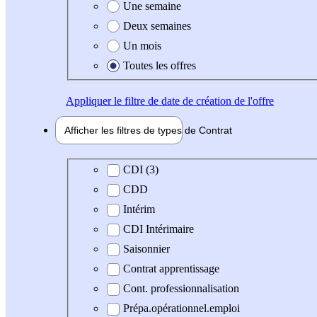
Une semaine
Deux semaines
Un mois
Toutes les offres
Appliquer
le filtre de date de création de l'offre
Afficher les filtres de types de
Contrat
Type de contrat
CDI (3)
CDD
Intérim
CDI Intérimaire
Saisonnier
Contrat apprentissage
Cont. professionnalisation
Prépa.opérationnel.emploi