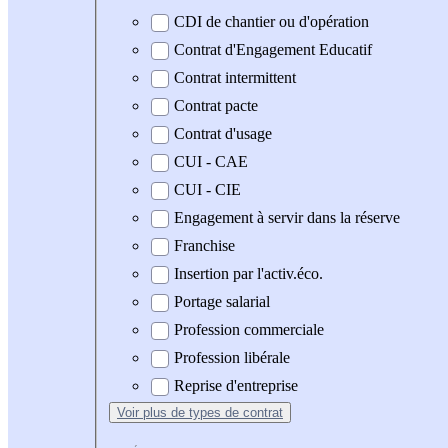
CDI de chantier ou d'opération
Contrat d'Engagement Educatif
Contrat intermittent
Contrat pacte
Contrat d'usage
CUI - CAE
CUI - CIE
Engagement à servir dans la réserve
Franchise
Insertion par l'activ.éco.
Portage salarial
Profession commerciale
Profession libérale
Reprise d'entreprise
Voir plus
de types de contrat