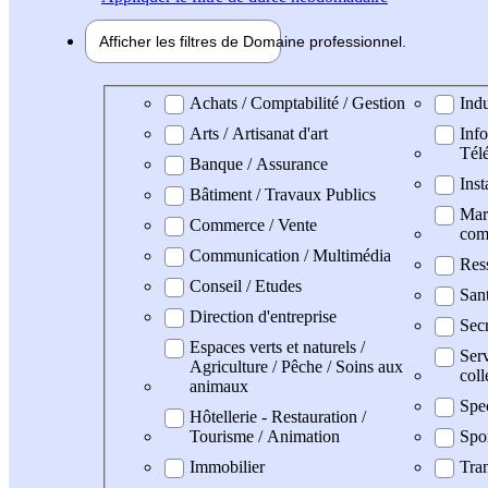
Afficher les filtres de
Domaine pro
fessionnel
Domaine professionel
Achats / Comptabilité / Gestion
Indu
Arts / Artisanat d'art
Info
Tél
Banque / Assurance
Inst
Bâtiment / Travaux Publics
Mark
Commerce / Vente
com
Communication / Multimédia
Res
Conseil / Etudes
San
Direction d'entreprise
Secr
Espaces verts et naturels /
Serv
Agriculture / Pêche / Soins aux
coll
animaux
Spe
Hôtellerie - Restauration /
Tourisme / Animation
Spo
Immobilier
Tran