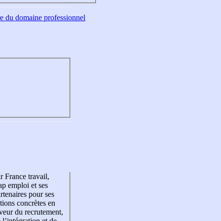
tre du domaine professionnel
r France travail,
p emploi et ses
rtenaires pour ses
tions concrètes en
veur du recrutement,
 l’intégration et de