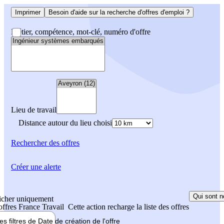
Imprimer
Besoin d'aide sur la recherche d'offres d'emploi ?
Métier, compétence, mot-clé, numéro d'offre
Lieu de travail
Distance autour du lieu choisi
Rechercher
des offres
Créer une alerte
Qui sont n
icher uniquement
 offres France Travail
Cette action recharge la liste des offres
les filtres de
Date de création
de l'offre