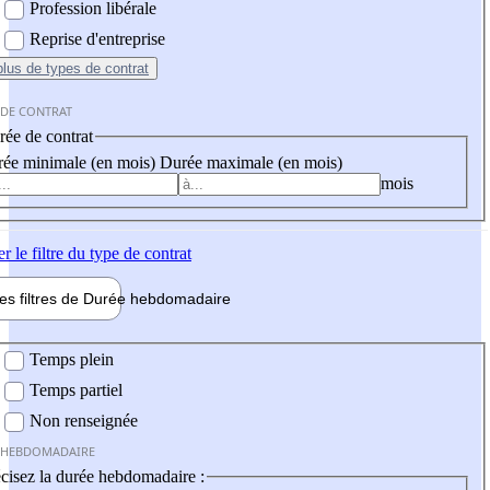
Profession libérale
Reprise d'entreprise
plus
de types de contrat
 DE CONTRAT
ée de contrat
ée minimale (en mois)
Durée maximale (en mois)
mois
er
le filtre du type de contrat
les filtres de
Durée hebdo
madaire
 hebdomadaire
Temps plein
Temps partiel
Non renseignée
 HEBDOMADAIRE
cisez la durée hebdomadaire :