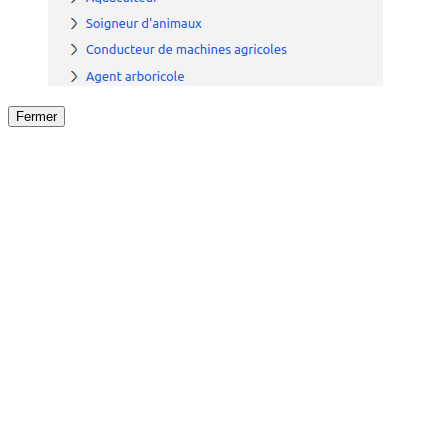
Fermer
Fermer
le détail de l'offre
/
Offre
sur
Offre précéden