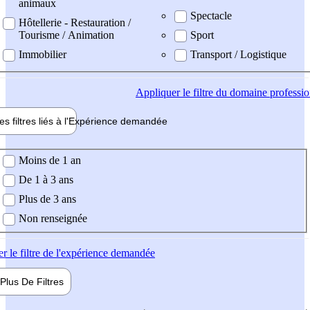
animaux
Spectacle
Hôtellerie - Restauration /
Tourisme / Animation
Sport
Immobilier
Transport / Logistique
Appliquer
le filtre du domaine professi
es filtres liés à l'
Expérience
demandée
ience demandée
Moins de 1 an
De 1 à 3 ans
Plus de 3 ans
Non renseignée
er
le filtre de l'expérience demandée
Plus De
Filtres