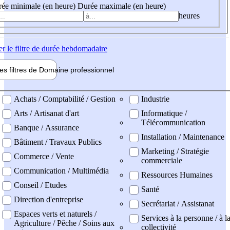
ée minimale (en heure)
Durée maximale (en heure)
heures
er
le filtre de durée hebdomadaire
les filtres de
Domaine pro
fessionnel
ne professionel
Achats / Comptabilité / Gestion
Industrie
Arts / Artisanat d'art
Informatique /
Télécommunication
Banque / Assurance
Installation / Maintenance
Bâtiment / Travaux Publics
Marketing / Stratégie
Commerce / Vente
commerciale
Communication / Multimédia
Ressources Humaines
Conseil / Etudes
Santé
Direction d'entreprise
Secrétariat / Assistanat
Espaces verts et naturels /
Services à la personne / à l
Agriculture / Pêche / Soins aux
collectivité