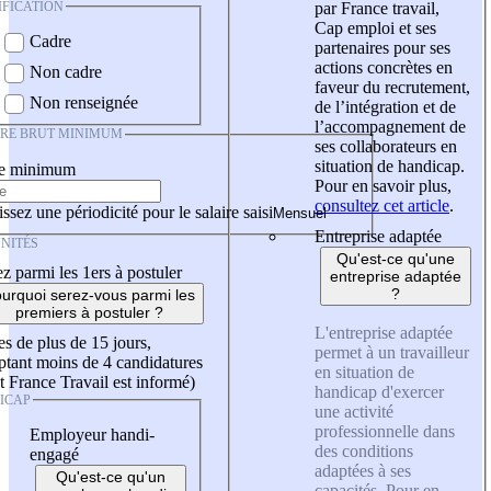
IFICATION
par France travail,
Cap emploi et ses
Cadre
partenaires pour ses
actions concrètes en
Non cadre
faveur du recrutement,
Non renseignée
de l’intégration et de
l’accompagnement de
IRE BRUT MINIMUM
ses collaborateurs en
situation de handicap.
re minimum
Pour en savoir plus,
consultez cet article
.
ssez une périodicité pour le salaire saisi
Entreprise adaptée
NITÉS
Qu'est-ce qu'une
z parmi les 1ers à postuler
entreprise adaptée
?
urquoi serez-vous parmi les
premiers à postuler ?
L'entreprise adaptée
es de plus de 15 jours,
permet à un travailleur
tant moins de 4 candidatures
en situation de
t France Travail est informé)
handicap d'exercer
ICAP
une activité
professionnelle dans
Employeur handi-
des conditions
engagé
adaptées à ses
Qu'est-ce qu'un
capacités. Pour en