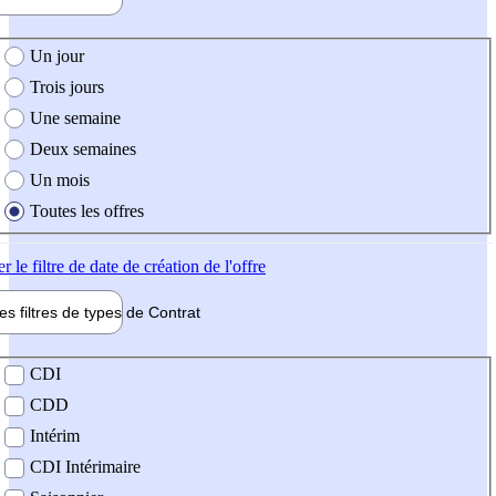
e création de l'offre
Un jour
Trois jours
Une semaine
Deux semaines
Un mois
Toutes les offres
er
le filtre de date de création de l'offre
les filtres de types de
Contrat
de contrat
CDI
CDD
Intérim
CDI Intérimaire