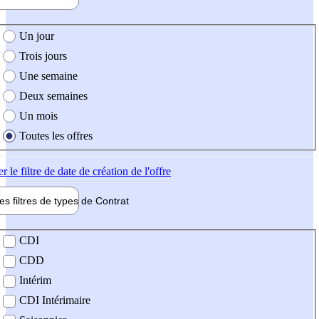
e création de l'offre
Un jour
Trois jours
Une semaine
Deux semaines
Un mois
Toutes les offres
er
le filtre de date de création de l'offre
les filtres de types de
Contrat
de contrat
CDI
CDD
Intérim
CDI Intérimaire