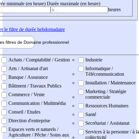
ée minimale (en heure)
Durée maximale (en heure)
heures
er
le filtre de durée hebdomadaire
les filtres de
Domaine pro
fessionnel
ne professionel
Achats / Comptabilité / Gestion
Industrie
Arts / Artisanat d'art
Informatique /
Télécommunication
Banque / Assurance
Installation / Maintenance
Bâtiment / Travaux Publics
Marketing / Stratégie
Commerce / Vente
commerciale
Communication / Multimédia
Ressources Humaines
Conseil / Etudes
Santé
Direction d'entreprise
Secrétariat / Assistanat
Espaces verts et naturels /
Services à la personne / à l
Agriculture / Pêche / Soins aux
collectivité