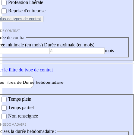
Profession libérale
Reprise d'entreprise
plus
de types de contrat
 DE CONTRAT
ée de contrat
ée minimale (en mois)
Durée maximale (en mois)
mois
er
le filtre du type de contrat
les filtres de
Durée hebdo
madaire
 hebdomadaire
Temps plein
Temps partiel
Non renseignée
 HEBDOMADAIRE
cisez la durée hebdomadaire :