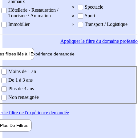
animaux
Spectacle
Hôtellerie - Restauration /
Tourisme / Animation
Sport
Immobilier
Transport / Logistique
Appliquer
le filtre du domaine professi
es filtres liés à l'
Expérience
demandée
ience demandée
Moins de 1 an
De 1 à 3 ans
Plus de 3 ans
Non renseignée
er
le filtre de l'expérience demandée
Plus De
Filtres