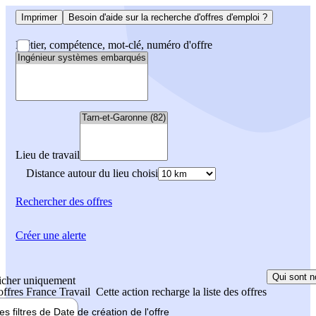
Imprimer
Besoin d'aide sur la recherche d'offres d'emploi ?
Métier, compétence, mot-clé, numéro d'offre
Lieu de travail
Distance autour du lieu choisi
Rechercher
des offres
Créer une alerte
Qui sont n
icher uniquement
 offres France Travail
Cette action recharge la liste des offres
les filtres de
Date de création
de l'offre