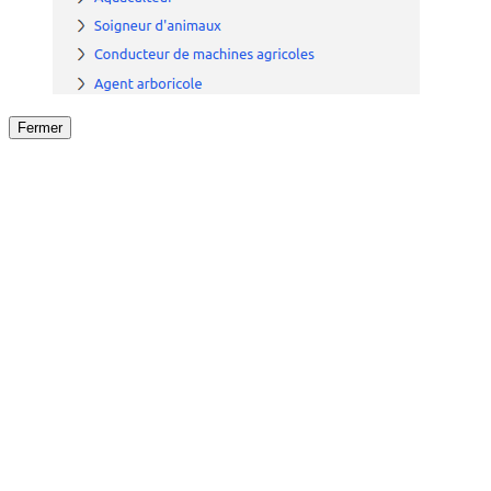
Fermer
Fermer
le détail de l'offre
/
Offre
sur
Offre précéden