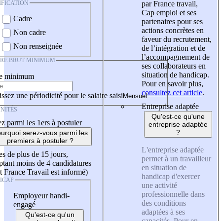
IFICATION
par France travail,
Cap emploi et ses
Cadre
partenaires pour ses
actions concrètes en
Non cadre
faveur du recrutement,
Non renseignée
de l’intégration et de
l’accompagnement de
IRE BRUT MINIMUM
ses collaborateurs en
situation de handicap.
re minimum
Pour en savoir plus,
consultez cet article
.
ssez une périodicité pour le salaire saisi
Entreprise adaptée
NITÉS
Qu'est-ce qu'une
z parmi les 1ers à postuler
entreprise adaptée
?
urquoi serez-vous parmi les
premiers à postuler ?
L'entreprise adaptée
es de plus de 15 jours,
permet à un travailleur
tant moins de 4 candidatures
en situation de
t France Travail est informé)
handicap d'exercer
ICAP
une activité
professionnelle dans
Employeur handi-
des conditions
engagé
adaptées à ses
Qu'est-ce qu'un
capacités. Pour en