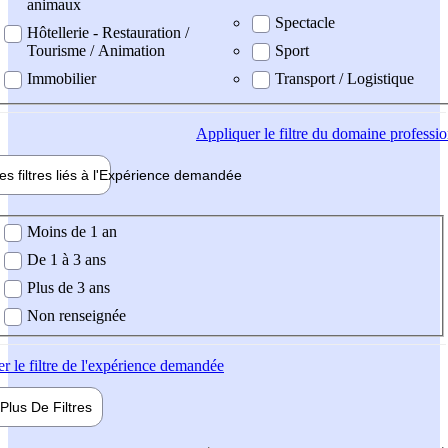
animaux
Spectacle
Hôtellerie - Restauration /
Tourisme / Animation
Sport
Immobilier
Transport / Logistique
Appliquer
le filtre du domaine professi
es filtres liés à l'
Expérience
demandée
ience demandée
Moins de 1 an
De 1 à 3 ans
Plus de 3 ans
Non renseignée
er
le filtre de l'expérience demandée
Plus De
Filtres