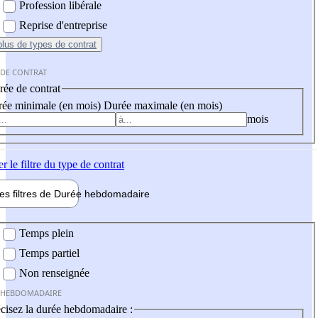
Profession libérale
Reprise d'entreprise
plus
de types de contrat
 DE CONTRAT
ée de contrat
ée minimale (en mois)
Durée maximale (en mois)
mois
er
le filtre du type de contrat
les filtres de
Durée hebdo
madaire
 hebdomadaire
Temps plein
Temps partiel
Non renseignée
 HEBDOMADAIRE
cisez la durée hebdomadaire :