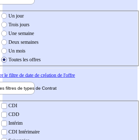
e création de l'offre
Un jour
Trois jours
Une semaine
Deux semaines
Un mois
Toutes les offres
er
le filtre de date de création de l'offre
les filtres de types de
Contrat
de contrat
CDI
CDD
Intérim
CDI Intérimaire