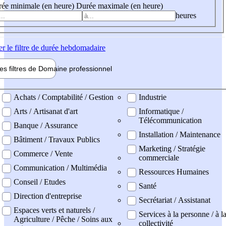
ée minimale (en heure)
Durée maximale (en heure)
heures
er
le filtre de durée hebdomadaire
les filtres de
Domaine pro
fessionnel
ne professionel
Achats / Comptabilité / Gestion
Industrie
Arts / Artisanat d'art
Informatique /
Télécommunication
Banque / Assurance
Installation / Maintenance
Bâtiment / Travaux Publics
Marketing / Stratégie
Commerce / Vente
commerciale
Communication / Multimédia
Ressources Humaines
Conseil / Etudes
Santé
Direction d'entreprise
Secrétariat / Assistanat
Espaces verts et naturels /
Services à la personne / à l
Agriculture / Pêche / Soins aux
collectivité