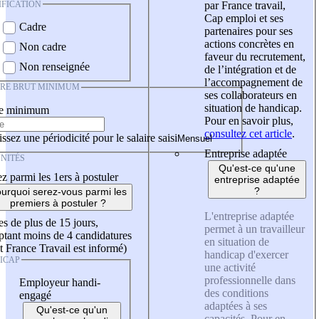
IFICATION
par France travail,
Cap emploi et ses
Cadre
partenaires pour ses
actions concrètes en
Non cadre
faveur du recrutement,
Non renseignée
de l’intégration et de
l’accompagnement de
IRE BRUT MINIMUM
ses collaborateurs en
situation de handicap.
re minimum
Pour en savoir plus,
consultez cet article
.
ssez une périodicité pour le salaire saisi
Entreprise adaptée
NITÉS
Qu'est-ce qu'une
z parmi les 1ers à postuler
entreprise adaptée
?
urquoi serez-vous parmi les
premiers à postuler ?
L'entreprise adaptée
es de plus de 15 jours,
permet à un travailleur
tant moins de 4 candidatures
en situation de
t France Travail est informé)
handicap d'exercer
ICAP
une activité
professionnelle dans
Employeur handi-
des conditions
engagé
adaptées à ses
Qu'est-ce qu'un
capacités. Pour en