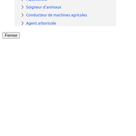
Fermer
Fermer
le détail de l'offre
/
Offre
sur
Offre précéden