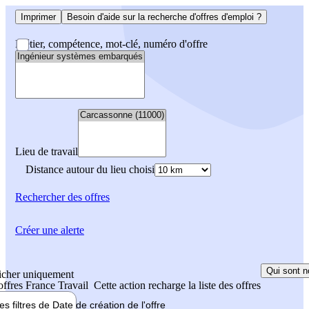
Imprimer
Besoin d'aide sur la recherche d'offres d'emploi ?
Métier, compétence, mot-clé, numéro d'offre
Lieu de travail
Distance autour du lieu choisi
Rechercher
des offres
Créer une alerte
Qui sont n
icher uniquement
 offres France Travail
Cette action recharge la liste des offres
les filtres de
Date de création
de l'offre