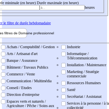
ée minimale (en heure)
Durée maximale (en heure)
heures
er
le filtre de durée hebdomadaire
les filtres de
Domaine pro
fessionnel
ne professionel
Achats / Comptabilité / Gestion
Industrie
Arts / Artisanat d'art
Informatique /
Télécommunication
Banque / Assurance
Installation / Maintenance
Bâtiment / Travaux Publics
Marketing / Stratégie
Commerce / Vente
commerciale
Communication / Multimédia
Ressources Humaines
Conseil / Etudes
Santé
Direction d'entreprise
Secrétariat / Assistanat
Espaces verts et naturels /
Services à la personne / à l
Agriculture / Pêche / Soins aux
collectivité