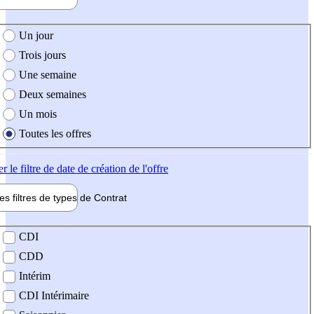
e création de l'offre
Un jour
Trois jours
Une semaine
Deux semaines
Un mois
Toutes les offres
er
le filtre de date de création de l'offre
les filtres de types de
Contrat
de contrat
CDI
CDD
Intérim
CDI Intérimaire