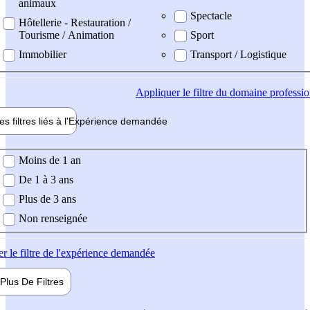
animaux
Spectacle
Hôtellerie - Restauration /
Tourisme / Animation
Sport
Immobilier
Transport / Logistique
Appliquer
le filtre du domaine professi
es filtres liés à l'
Expérience
demandée
ience demandée
Moins de 1 an
De 1 à 3 ans
Plus de 3 ans
Non renseignée
er
le filtre de l'expérience demandée
Plus De
Filtres