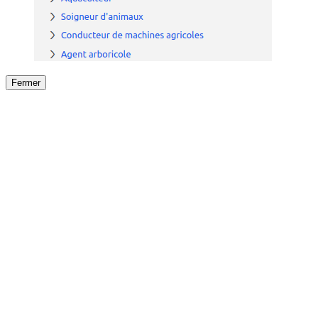
Fermer
Fermer
le détail de l'offre
/
Offre
sur
Offre précéden