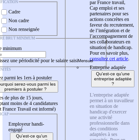
IFICATION
par France travail,
Cap emploi et ses
Cadre
partenaires pour ses
actions concrètes en
Non cadre
faveur du recrutement,
Non renseignée
de l’intégration et de
l’accompagnement de
IRE BRUT MINIMUM
ses collaborateurs en
situation de handicap.
re minimum
Pour en savoir plus,
consultez cet article
.
ssez une périodicité pour le salaire saisi
Entreprise adaptée
NITÉS
Qu'est-ce qu'une
z parmi les 1ers à postuler
entreprise adaptée
?
urquoi serez-vous parmi les
premiers à postuler ?
L'entreprise adaptée
es de plus de 15 jours,
permet à un travailleur
tant moins de 4 candidatures
en situation de
t France Travail est informé)
handicap d'exercer
ICAP
une activité
professionnelle dans
Employeur handi-
des conditions
engagé
adaptées à ses
Qu'est-ce qu'un
capacités. Pour en