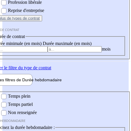
Profession libérale
Reprise d'entreprise
plus
de types de contrat
 DE CONTRAT
ée de contrat
ée minimale (en mois)
Durée maximale (en mois)
mois
er
le filtre du type de contrat
les filtres de
Durée hebdo
madaire
 hebdomadaire
Temps plein
Temps partiel
Non renseignée
 HEBDOMADAIRE
cisez la durée hebdomadaire :