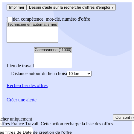
Imprimer
Besoin d'aide sur la recherche d'offres d'emploi ?
Métier, compétence, mot-clé, numéro d'offre
Lieu de travail
Distance autour du lieu choisi
Rechercher
des offres
Créer une alerte
Qui sont n
icher uniquement
 offres France Travail
Cette action recharge la liste des offres
les filtres de
Date de création
de l'offre