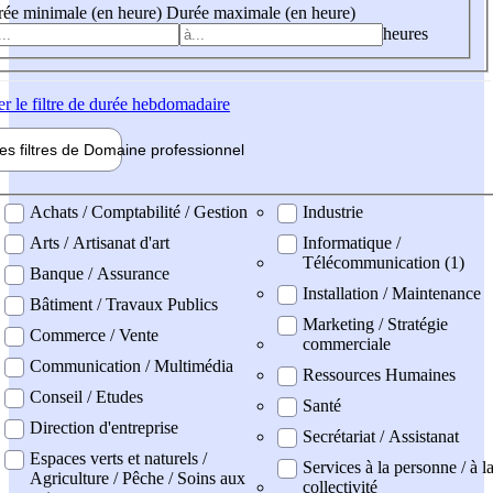
ée minimale (en heure)
Durée maximale (en heure)
heures
er
le filtre de durée hebdomadaire
les filtres de
Domaine pro
fessionnel
ne professionel
Achats / Comptabilité / Gestion
Industrie
Arts / Artisanat d'art
Informatique /
Télécommunication (1)
Banque / Assurance
Installation / Maintenance
Bâtiment / Travaux Publics
Marketing / Stratégie
Commerce / Vente
commerciale
Communication / Multimédia
Ressources Humaines
Conseil / Etudes
Santé
Direction d'entreprise
Secrétariat / Assistanat
Espaces verts et naturels /
Services à la personne / à l
Agriculture / Pêche / Soins aux
collectivité