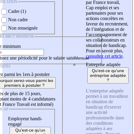
IFICATION
par France travail,
Cap emploi et ses
Cadre (1)
partenaires pour ses
actions concrètes en
Non cadre
faveur du recrutement,
Non renseignée
de l’intégration et de
l’accompagnement de
IRE BRUT MINIMUM
ses collaborateurs en
situation de handicap.
re minimum
Pour en savoir plus,
consultez cet article
.
ssez une périodicité pour le salaire saisi
Entreprise adaptée
NITÉS
Qu'est-ce qu'une
z parmi les 1ers à postuler
entreprise adaptée
?
urquoi serez-vous parmi les
premiers à postuler ?
L'entreprise adaptée
es de plus de 15 jours,
permet à un travailleur
tant moins de 4 candidatures
en situation de
t France Travail est informé)
handicap d'exercer
ICAP
une activité
professionnelle dans
Employeur handi-
des conditions
engagé
adaptées à ses
Qu'est-ce qu'un
capacités. Pour en