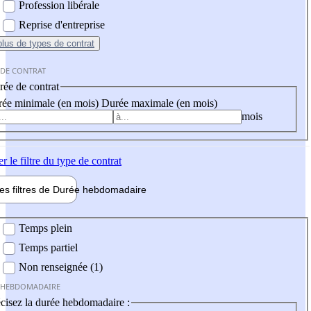
Profession libérale
Reprise d'entreprise
plus
de types de contrat
 DE CONTRAT
ée de contrat
ée minimale (en mois)
Durée maximale (en mois)
mois
er
le filtre du type de contrat
les filtres de
Durée hebdo
madaire
 hebdomadaire
Temps plein
Temps partiel
Non renseignée (1)
 HEBDOMADAIRE
cisez la durée hebdomadaire :