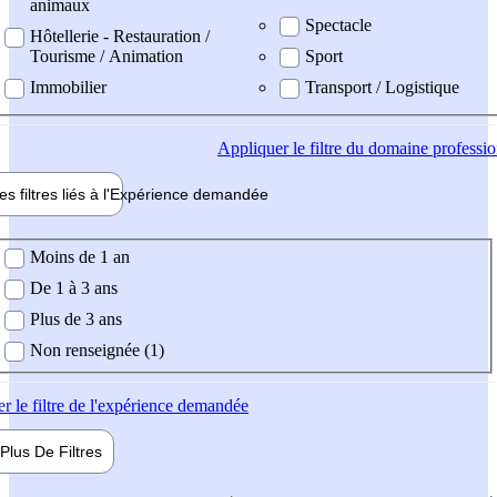
animaux
Spectacle
Hôtellerie - Restauration /
Tourisme / Animation
Sport
Immobilier
Transport / Logistique
Appliquer
le filtre du domaine professi
es filtres liés à l'
Expérience
demandée
ience demandée
Moins de 1 an
De 1 à 3 ans
Plus de 3 ans
Non renseignée (1)
er
le filtre de l'expérience demandée
Plus De
Filtres