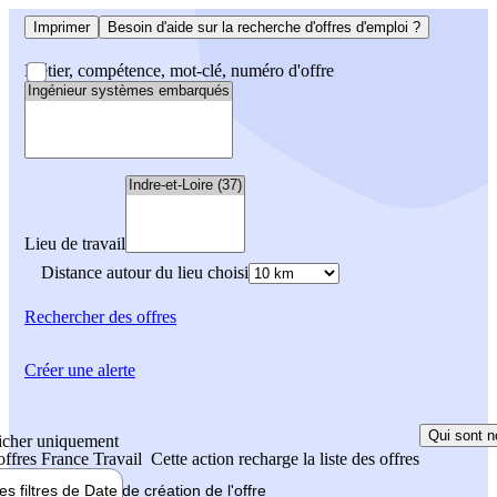
Imprimer
Besoin d'aide sur la recherche d'offres d'emploi ?
Métier, compétence, mot-clé, numéro d'offre
Lieu de travail
Distance autour du lieu choisi
Rechercher
des offres
Créer une alerte
Qui sont n
icher uniquement
 offres France Travail
Cette action recharge la liste des offres
les filtres de
Date de création
de l'offre