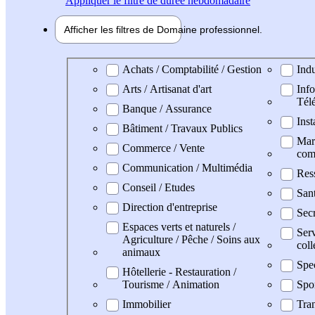
Appliquer
le filtre de durée hebdomadaire
Afficher les filtres de
Domaine pro
fessionnel
Domaine professionel
Achats / Comptabilité / Gestion
Indu
Arts / Artisanat d'art
Info
Tél
Banque / Assurance
Inst
Bâtiment / Travaux Publics
Mark
Commerce / Vente
com
Communication / Multimédia
Res
Conseil / Etudes
San
Direction d'entreprise
Secr
Espaces verts et naturels /
Serv
Agriculture / Pêche / Soins aux
coll
animaux
Spe
Hôtellerie - Restauration /
Tourisme / Animation
Spo
Immobilier
Tran