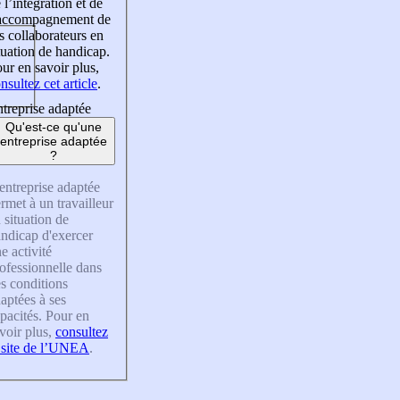
 l’intégration et de
’accompagnement de
s collaborateurs en
tuation de handicap.
ur en savoir plus,
nsultez cet article
.
treprise adaptée
Qu'est-ce qu'une
entreprise adaptée
?
entreprise adaptée
rmet à un travailleur
 situation de
ndicap d'exercer
e activité
ofessionnelle dans
s conditions
aptées à ses
pacités. Pour en
voir plus,
consultez
 site de l’UNEA
.