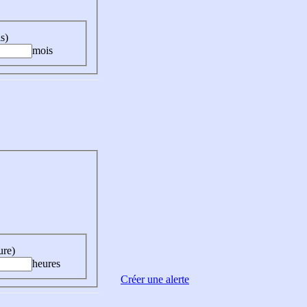
s)
mois
ure)
heures
Créer une alerte