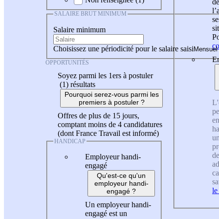
de
l
SALAIRE BRUT MINIMUM
se
si
Salaire minimum
Po
co
Choisissez une périodicité pour le salaire saisi
En
OPPORTUNITÉS
Soyez parmi les 1ers à postuler
(1)
résultats
Pourquoi serez-vous parmi les
L'
premiers à postuler ?
pe
Offres de plus de 15 jours,
en
comptant moins de 4 candidatures
ha
(dont France Travail est informé)
un
HANDICAP
pr
de
Employeur handi-
ad
engagé
ca
Qu'est-ce qu'un
sa
employeur handi-
le
engagé ?
Un employeur handi-
engagé est un