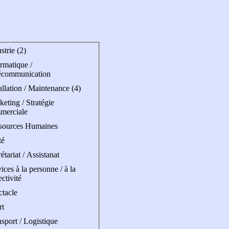
strie (2)
rmatique /
écommunication
allation / Maintenance (4)
eting / Stratégie
merciale
sources Humaines
té
étariat / Assistanat
ices à la personne / à la
ectivité
ctacle
rt
sport / Logistique