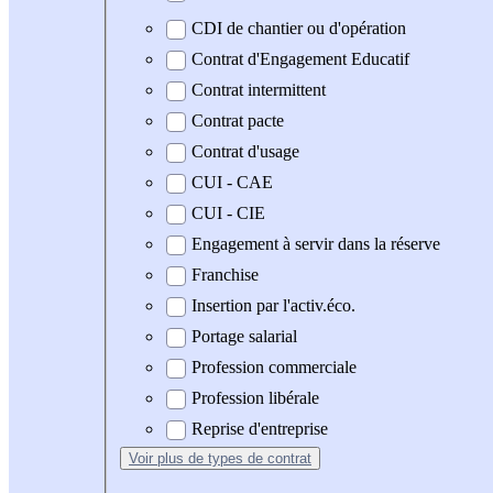
CDI de chantier ou d'opération
Contrat d'Engagement Educatif
Contrat intermittent
Contrat pacte
Contrat d'usage
CUI - CAE
CUI - CIE
Engagement à servir dans la réserve
Franchise
Insertion par l'activ.éco.
Portage salarial
Profession commerciale
Profession libérale
Reprise d'entreprise
Voir plus
de types de contrat