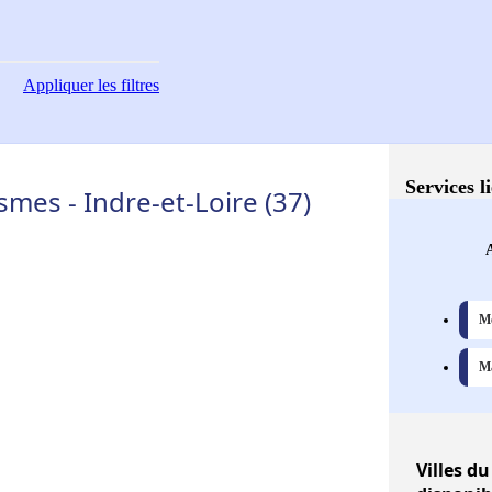
Appliquer
les filtres
Services l
mes - Indre-et-Loire (37)
A
Me
Ma
Villes
du 