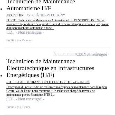
Technicien de Maintenance
Automatisme H/F
NEXTEP HR -
45 - CHÂTILLON-COLIGNY
POSTE : Technicien de Maintenance Automatisme H/F DESCRIPTION : Nextep
vous offre l'opportunité de rejoindre une industrie métallurgique reconnue, disposant
d'un parc machines automatisé à forte...
CDI - Non renseigné
Publié il y a 25 jours
Ajouter cette offre à ma sélection
CDI
Non renseigné
Technicien de Maintenance
Électrotechnique en Infrastructures
Énergétiques (H/F)
RTE RESEAU DE TRANSPORT D ELECTRICITE -
45 - INGRÉ
Description du poste : Afin de renforcer nos équipes de maintenance dans la région
Centre-Val-de Loire, nous recrutons : Un technicien chargé de travaux de
maintenance postes électriques HTB à...
CDI - Non renseigné
Publié il y a 2 jours