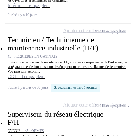
les ouvertures et fermetures de capacités...
Intérim - Temps plein
Publié il y a 10 jours
Ajouter cette offre à ma sélection
CDI
Temps plein
Technicien / Technicienne de
maintenance industrielle (H/F)
45 - FERRIERES EN GATINAIS
En tant que technicien de maintenance H/F, vous serez responsable de l'entretien, de
la réparation et de l'optimisation des équipements et des installations de l'entreprise.
Vos missions seront,...
CDI - Temps plein
Publié il y a plus de 30 jours
Soyez parmi les 1ers à postuler
Ajouter cette offre à ma sélection
CDI
Temps plein
Superviseur du réseau électrique
F/H
ENEDIS -
45 - ORMES