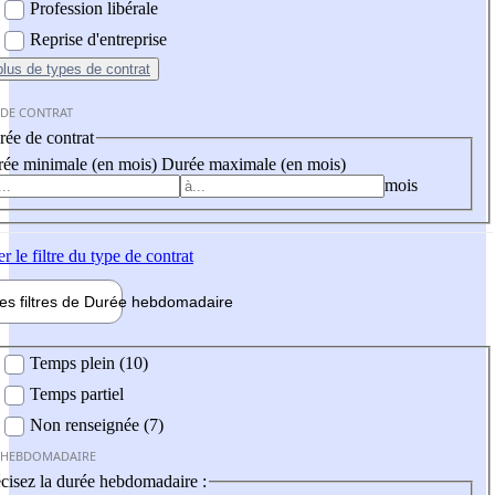
Profession libérale
Reprise d'entreprise
plus
de types de contrat
 DE CONTRAT
ée de contrat
ée minimale (en mois)
Durée maximale (en mois)
mois
er
le filtre du type de contrat
les filtres de
Durée hebdo
madaire
 hebdomadaire
Temps plein (10)
Temps partiel
Non renseignée (7)
 HEBDOMADAIRE
cisez la durée hebdomadaire :