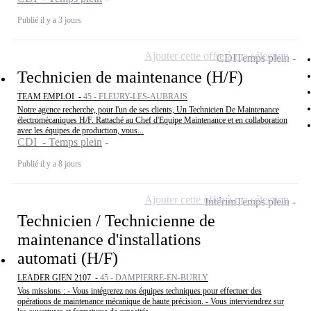
Publié il y a 3 jours
Ajouter cette offre à ma sélection
CDI
Temps plein
Technicien de maintenance (H/F)
TEAM EMPLOI -
45 - FLEURY-LES-AUBRAIS
Notre agence recherche, pour l'un de ses clients, Un Technicien De Maintenance
électromécaniques H/F. Rattaché au Chef d'Equipe Maintenance et en collaboration
avec les équipes de production, vous...
CDI - Temps plein
Publié il y a 8 jours
Ajouter cette offre à ma sélection
Intérim
Temps plein
Technicien / Technicienne de
maintenance d'installations
automati (H/F)
LEADER GIEN 2107 -
45 - DAMPIERRE-EN-BURLY
Vos missions : - Vous intégrerez nos équipes techniques pour effectuer des
opérations de maintenance mécanique de haute précision. - Vous interviendrez sur