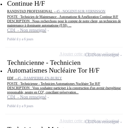
Continue H/F
RANDSTAD PROFESSIONAL -
45 - NOGENT-SUR-VERNISSON
POSTE : Technicien de Maintenance - Automatisme & Amélioration Continue H/F
DESCRIPTION : Nous recherchons pour le compte de notre client, un technicien de
maintenance à dominante automatisme (F/H). ...
CDI - Non renseigné
Publié il y a 6 jours
Ajouter cette offre à ma sélection
CDI
Non renseigné
Technicienne - Technicien
Automatismes Nucléaire Tor H/F
EDF -
45 - DAMPIERRE-EN-BURLY
POSTE : Technicienne - Technicien Automatismes Nucléaire Tor H/F
DESCRIPTION : Vous souhaitez participer à la construction d'un avenir énergétique
responsable, neutre en CO², conciliant préservation...
CDI - Non renseigné
Publié il y a 9 jours
Ajouter cette offre à ma sélection
CDI
Non renseigné