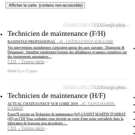
Afficher la carte
(contenu non-accessible)
Ajouter cette offre à ma sélection
CDI
Temps plein
Technicien de maintenance (F/H)
RANDSTAD PROFESSIONAL -
45 - CHÂTEAUNEUF-SUR-LOIRE
Vos interventions quotidiennes s'articulent autour des axes suivants : Diagnostic &
Dépannage : Identifier rapidement l'origine des défaillances et pannes complexes sur
des équipements automatises...
CDI - Temps plein
Publié il y a 11 jours
Ajouter cette offre à ma sélection
CDI
Temps plein
Technicien de maintenance (H/F)
ACTUAL CHATEAUNEUF SUR LOIRE 2019 -
45 - SAINT-MARTIN-
D'ABBAT
Exper'H recrute un Technicien de maintenance (h/f) à SAINT MARTIN D'ABBAT
(45) en CDI Vous souhaitez vous investir au coeur d'une usine spécialisée dans la
fabrication de boissons non alcoolisées :...
CDI - Temps plein