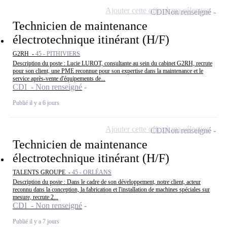
Ajouter cette offre à ma sélection
CDI
Non renseigné
Technicien de maintenance
électrotechnique itinérant (H/F)
G2RH -
45 - PITHIVIERS
Description du poste : Lucie LUROT, consultante au sein du cabinet G2RH, recrute
pour son client, une PME reconnue pour son expertise dans la maintenance et le
service après-vente d'équipements de...
CDI - Non renseigné
Publié il y a 6 jours
Ajouter cette offre à ma sélection
CDI
Non renseigné
Technicien de maintenance
électrotechnique itinérant (H/F)
TALENTS GROUPE -
45 - ORLÉANS
Description du poste : Dans le cadre de son développement, notre client, acteur
reconnu dans la conception, la fabrication et l'installation de machines spéciales sur
mesure, recrute 2...
CDI - Non renseigné
Publié il y a 7 jours