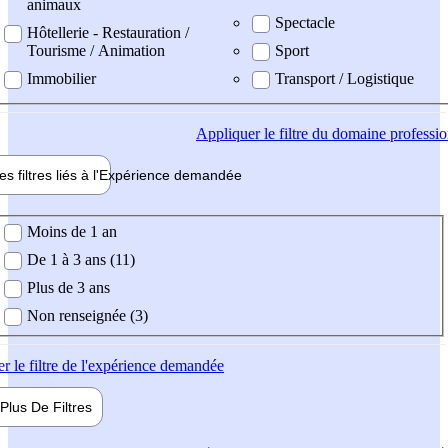
animaux
Spectacle
Hôtellerie - Restauration /
Tourisme / Animation
Sport
Immobilier
Transport / Logistique
Appliquer
le filtre du domaine professi
es filtres liés à l'
Expérience
demandée
ience demandée
Moins de 1 an
De 1 à 3 ans (11)
Plus de 3 ans
Non renseignée (3)
er
le filtre de l'expérience demandée
Plus De
Filtres