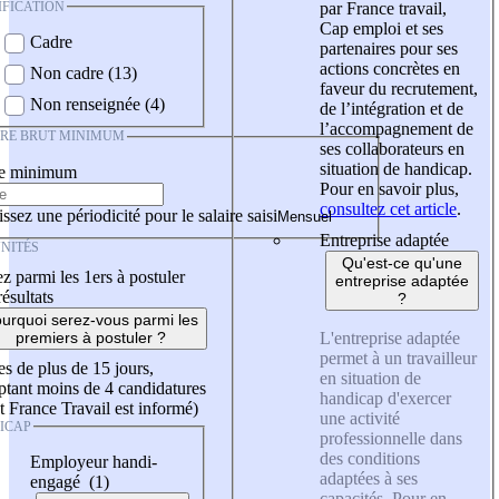
IFICATION
par France travail,
Cap emploi et ses
Cadre
partenaires pour ses
actions concrètes en
Non cadre (13)
faveur du recrutement,
Non renseignée (4)
de l’intégration et de
l’accompagnement de
IRE BRUT MINIMUM
ses collaborateurs en
situation de handicap.
re minimum
Pour en savoir plus,
consultez cet article
.
ssez une périodicité pour le salaire saisi
Entreprise adaptée
NITÉS
Qu'est-ce qu'une
z parmi les 1ers à postuler
entreprise adaptée
résultats
?
urquoi serez-vous parmi les
L'entreprise adaptée
premiers à postuler ?
permet à un travailleur
es de plus de 15 jours,
en situation de
tant moins de 4 candidatures
handicap d'exercer
t France Travail est informé)
une activité
ICAP
professionnelle dans
des conditions
Employeur handi-
adaptées à ses
engagé (1)
capacités. Pour en