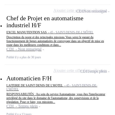
Ajouter cette offre à ma sélection
CDI
Non renseigné
Chef de Projet en automatisme
industriel H/F
EXCEL MANUTENTION SAS -
45 - SAINT-DENIS-DE-L'HÔTEL
Description du poste et des principales missions Vous serez le garant du
fonctionnement de lignes automatisées de convoyage dans un objectif de mise en
route dans les meilleures conditions et dans...
CDI - Non renseigné
Publié il y a plus de 30 jours
Ajouter cette offre à ma sélection
CDI
Temps plein
Automaticien F/H
LAITERIE DE SAINT DENIS DE L'HOTEL -
45 - SAINT-DENIS-DE-
L'HÔTEL
RESPONSABILITÉS : Au sein du service Automatisme, vous êtes l'interlocuteur
privilégié du site dans le domaine de l'automatisme, des supervisions et de la
régulation. Pour ce faire, vos missions...
CDI - Temps plein
Publié il y a 13 jours