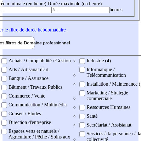
ée minimale (en heure)
Durée maximale (en heure)
heures
er
le filtre de durée hebdomadaire
les filtres de
Domaine pro
fessionnel
ne professionel
Achats / Comptabilité / Gestion
Industrie (4)
Arts / Artisanat d'art
Informatique /
Télécommunication
Banque / Assurance
Installation / Maintenance 
Bâtiment / Travaux Publics
Marketing / Stratégie
Commerce / Vente
commerciale
Communication / Multimédia
Ressources Humaines
Conseil / Etudes
Santé
Direction d'entreprise
Secrétariat / Assistanat
Espaces verts et naturels /
Services à la personne / à l
Agriculture / Pêche / Soins aux
collectivité