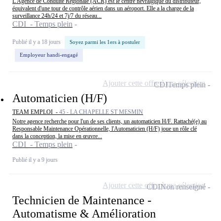
L'Agence de Conduite Régionale (ACR) est le centre névralgique du distributeur,
équivalent d'une tour de contrôle aérien dans un aéroport. Elle a la charge de la
surveillance 24h/24 et 7j/7 du réseau...
CDI - Temps plein
Publié il y a 18 jours
Soyez parmi les 1ers à postuler
Employeur handi-engagé
Ajouter cette offre à ma sélection
CDI
Temps plein
Automaticien (H/F)
TEAM EMPLOI -
45 - LA CHAPELLE ST MESMIN
Notre agence recherche pour l'un de ses clients, un automaticien H/F. Rattaché(e) au
Responsable Maintenance Opérationnelle, l'Automaticien (H/F) joue un rôle clé
dans la conception, la mise en œuvre...
CDI - Temps plein
Publié il y a 9 jours
Ajouter cette offre à ma sélection
CDI
Non renseigné
Technicien de Maintenance -
Automatisme & Amélioration