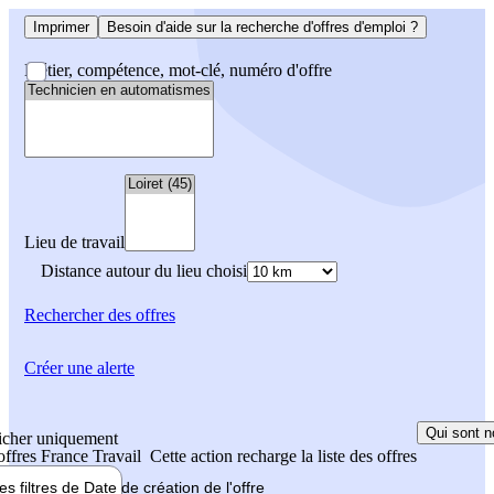
Imprimer
Besoin d'aide sur la recherche d'offres d'emploi ?
Métier, compétence, mot-clé, numéro d'offre
Lieu de travail
Distance autour du lieu choisi
Rechercher
des offres
Créer une alerte
Qui sont n
icher uniquement
 offres France Travail
Cette action recharge la liste des offres
les filtres de
Date de création
de l'offre