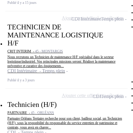
Publié il y a 15 jours
Ajouter cette offre à ma sélection
CDI Intérimaire
Temps plein
TECHNICIEN DE
MAINTENANCE LOGISTIQUE
H/F
CRIT INTERIM -
45 - MONTARGIS
Nous recrutons un Technicien de maintenance H/F spécialisé dans le secteur
logistique/industriel. Vos principales missions seront: Réaliser la maintenance
préventive et curative des équipements...
CDI Intérimaire - Temps plein
Publié il y a 3 jours
Ajouter cette offre à ma sélection
CDI
Temps plein
Technicien (H/F)
PARTNAIRE -
45 - ORLÉANS
Partnaire Orléans Tertiaire recherche pour son client, bailleur social, un Technicien
(H/F). sous la responbilité du responsable du service entretien de patrimoine et
contrats, vous avez en charge...
CDI - Temps plein