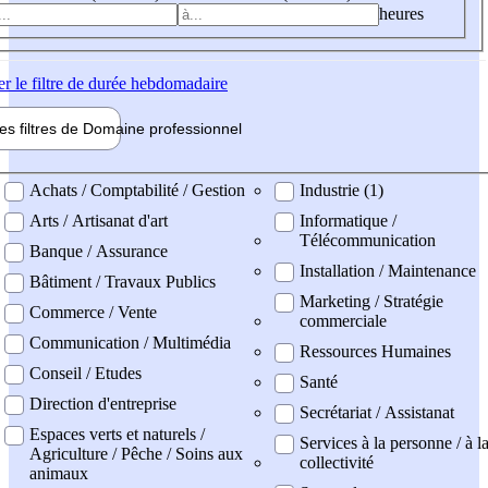
heures
er
le filtre de durée hebdomadaire
les filtres de
Domaine pro
fessionnel
ne professionel
Achats / Comptabilité / Gestion
Industrie (1)
Arts / Artisanat d'art
Informatique /
Télécommunication
Banque / Assurance
Installation / Maintenance
Bâtiment / Travaux Publics
Marketing / Stratégie
Commerce / Vente
commerciale
Communication / Multimédia
Ressources Humaines
Conseil / Etudes
Santé
Direction d'entreprise
Secrétariat / Assistanat
Espaces verts et naturels /
Services à la personne / à l
Agriculture / Pêche / Soins aux
collectivité
animaux