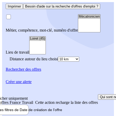
Imprimer
Besoin d'aide sur la recherche d'offres d'emploi ?
Métier, compétence, mot-clé, numéro d'offre
Lieu de travail
Distance autour du lieu choisi
Rechercher
des offres
Créer une alerte
Qui sont n
icher uniquement
 offres France Travail
Cette action recharge la liste des offres
les filtres de
Date de création
de l'offre