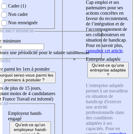
Cap emploi et ses
Cadre (1)
partenaires pour ses
actions concrètes en
Non cadre
faveur du recrutement,
Non renseignée
de l’intégration et de
l’accompagnement de
IRE BRUT MINIMUM
ses collaborateurs en
situation de handicap.
re minimum
Pour en savoir plus,
consultez cet article
.
ssez une périodicité pour le salaire saisi
Entreprise adaptée
NITÉS
Qu'est-ce qu'une
z parmi les 1ers à postuler
entreprise adaptée
?
urquoi serez-vous parmi les
premiers à postuler ?
L'entreprise adaptée
es de plus de 15 jours,
permet à un travailleur
tant moins de 4 candidatures
en situation de
t France Travail est informé)
handicap d'exercer
ICAP
une activité
professionnelle dans
Employeur handi-
des conditions
engagé
adaptées à ses
Qu'est-ce qu'un
capacités. Pour en
employeur handi-
savoir plus,
consultez