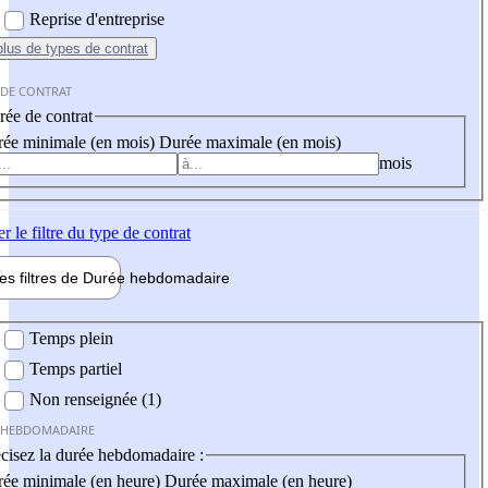
Reprise d'entreprise
plus
de types de contrat
 DE CONTRAT
ée de contrat
ée minimale (en mois)
Durée maximale (en mois)
mois
er
le filtre du type de contrat
les filtres de
Durée hebdo
madaire
 hebdomadaire
Temps plein
Temps partiel
Non renseignée (1)
 HEBDOMADAIRE
cisez la durée hebdomadaire :
ée minimale (en heure)
Durée maximale (en heure)