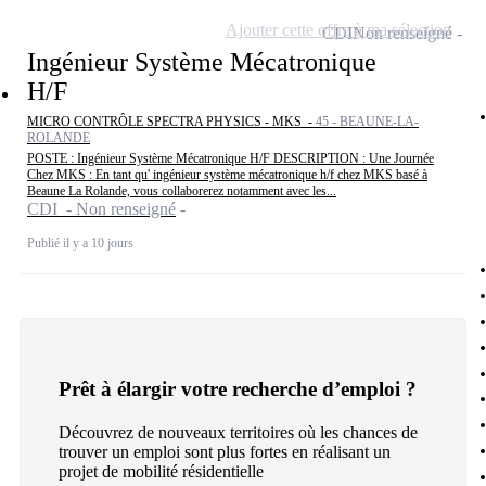
Ajouter cette offre à ma sélection
CDI
Non renseigné
Ingénieur Système Mécatronique
H/F
MICRO CONTRÔLE SPECTRA PHYSICS - MKS -
45 - BEAUNE-LA-
ROLANDE
POSTE : Ingénieur Système Mécatronique H/F DESCRIPTION : Une Journée
Chez MKS : En tant qu' ingénieur système mécatronique h/f chez MKS basé à
Beaune La Rolande, vous collaborerez notamment avec les...
CDI - Non renseigné
Publié il y a 10 jours
Prêt à élargir votre recherche d’emploi ?
Découvrez de nouveaux territoires où les chances de
trouver un emploi sont plus fortes en réalisant un
projet de mobilité résidentielle