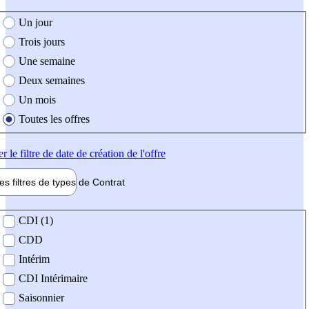
e création de l'offre
Un jour
Trois jours
Une semaine
Deux semaines
Un mois
Toutes les offres
er
le filtre de date de création de l'offre
les filtres de types de
Contrat
de contrat
CDI (1)
CDD
Intérim
CDI Intérimaire
Saisonnier