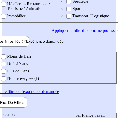
Spectacle
Hôtellerie - Restauration /
Tourisme / Animation
Sport
Immobilier
Transport / Logistique
Appliquer
le filtre du domaine professi
es filtres liés à l'
Expérience
demandée
ience demandée
Moins de 1 an
De 1 à 3 ans
Plus de 3 ans
Non renseignée (1)
er
le filtre de l'expérience demandée
Plus De
Filtres
IFICATION
par France travail,