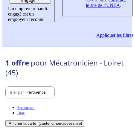
engagé ?
le site de l’UNEA
.
Un employeur handi-
engagé est un
employeur reconnu
Appliquer
les filtres
1 offre
pour Mécatronicien - Loiret
(45)
Trier par
Pertinence
Pertinence
Date
Afficher la carte
(contenu non-accessible)