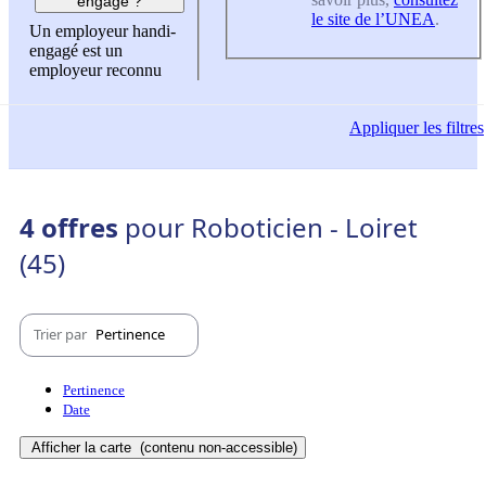
engagé ?
le site de l’UNEA
.
Un employeur handi-
engagé est un
employeur reconnu
Appliquer
les filtres
4 offres
pour Roboticien - Loiret
(45)
Trier par
Pertinence
Pertinence
Date
Afficher la carte
(contenu non-accessible)