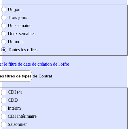
e création de l'offre
Un jour
Trois jours
Une semaine
Deux semaines
Un mois
Toutes les offres
er
le filtre de date de création de l'offre
les filtres de types de
Contrat
de contrat
CDI (4)
CDD
Intérim
CDI Intérimaire
Saisonnier