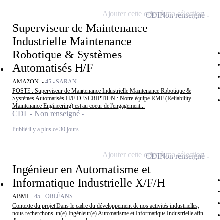
Ajouter cette offre à ma sélection
CDI
Non renseigné
Superviseur de Maintenance
Industrielle Maintenance
Robotique & Systèmes
Automatisés H/F
AMAZON -
45 - SARAN
POSTE : Superviseur de Maintenance Industrielle Maintenance Robotique &
Systèmes Automatisés H/F DESCRIPTION : Notre équipe RME (Reliability
Maintenance Engineering) est au coeur de l'engagement...
CDI - Non renseigné
Publié il y a plus de 30 jours
Ajouter cette offre à ma sélection
CDI
Non renseigné
Ingénieur en Automatisme et
Informatique Industrielle X/F/H
ABMI -
45 - ORLÉANS
Contexte du projet Dans le cadre du développement de nos activités industrielles,
nous recherchons un(e) Ingénieur(e) Automatisme et Informatique Industrielle afin