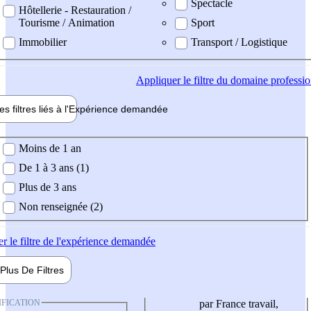
Spectacle
Hôtellerie - Restauration /
Tourisme / Animation
Sport
Immobilier
Transport / Logistique
Appliquer
le filtre du domaine professi
es filtres liés à l'
Expérience
demandée
ience demandée
Moins de 1 an
De 1 à 3 ans (1)
Plus de 3 ans
Non renseignée (2)
er
le filtre de l'expérience demandée
Plus De
Filtres
IFICATION
par France travail,