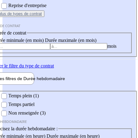
Reprise d'entreprise
plus
de types de contrat
 DE CONTRAT
ée de contrat
ée minimale (en mois)
Durée maximale (en mois)
mois
er
le filtre du type de contrat
les filtres de
Durée hebdo
madaire
 hebdomadaire
Temps plein (1)
Temps partiel
Non renseignée (3)
 HEBDOMADAIRE
cisez la durée hebdomadaire :
ée minimale (en heure)
Durée maximale (en heure)