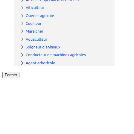
Fermer
Fermer
le détail de l'offre
/
Offre
sur
Offre précéden