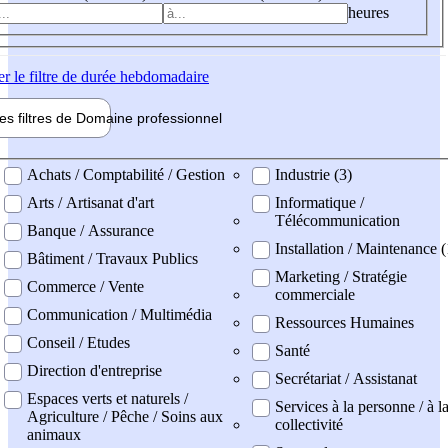
heures
er
le filtre de durée hebdomadaire
les filtres de
Domaine pro
fessionnel
ne professionel
Achats / Comptabilité / Gestion
Industrie (3)
Arts / Artisanat d'art
Informatique /
Télécommunication
Banque / Assurance
Installation / Maintenance (
Bâtiment / Travaux Publics
Marketing / Stratégie
Commerce / Vente
commerciale
Communication / Multimédia
Ressources Humaines
Conseil / Etudes
Santé
Direction d'entreprise
Secrétariat / Assistanat
Espaces verts et naturels /
Services à la personne / à l
Agriculture / Pêche / Soins aux
collectivité
animaux