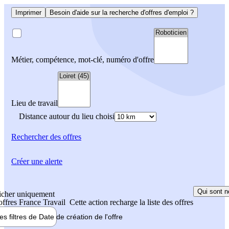
Imprimer
Besoin d'aide sur la recherche d'offres d'emploi ?
Métier, compétence, mot-clé, numéro d'offre
Lieu de travail
Distance autour du lieu choisi
Rechercher
des offres
Créer une alerte
Qui sont n
icher uniquement
 offres France Travail
Cette action recharge la liste des offres
les filtres de
Date de création
de l'offre