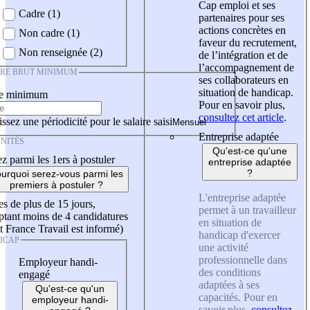
Cap emploi et ses
Cadre (1)
partenaires pour ses
actions concrètes en
Non cadre (1)
faveur du recrutement,
Non renseignée (2)
de l’intégration et de
l’accompagnement de
IRE BRUT MINIMUM
ses collaborateurs en
situation de handicap.
re minimum
Pour en savoir plus,
consultez cet article
.
ssez une périodicité pour le salaire saisi
Entreprise adaptée
NITÉS
Qu'est-ce qu'une
z parmi les 1ers à postuler
entreprise adaptée
?
urquoi serez-vous parmi les
premiers à postuler ?
L'entreprise adaptée
es de plus de 15 jours,
permet à un travailleur
tant moins de 4 candidatures
en situation de
t France Travail est informé)
handicap d'exercer
ICAP
une activité
professionnelle dans
Employeur handi-
des conditions
engagé
adaptées à ses
Qu'est-ce qu'un
capacités. Pour en
employeur handi-
savoir plus,
consultez