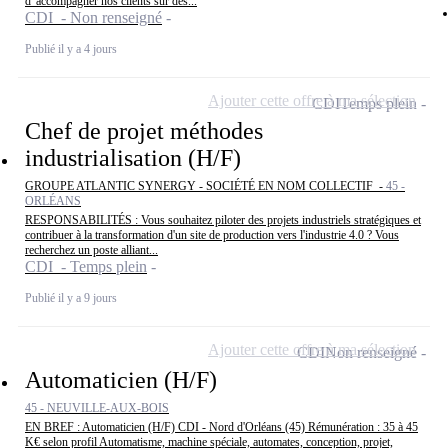
d' accompagner nos clients sur des...
CDI - Non renseigné
Publié il y a 4 jours
Ajouter cette offre à ma sélection
CDI
Temps plein
Chef de projet méthodes
industrialisation (H/F)
GROUPE ATLANTIC SYNERGY - SOCIÉTÉ EN NOM COLLECTIF -
45 -
ORLÉANS
RESPONSABILITÉS : Vous souhaitez piloter des projets industriels stratégiques et
contribuer à la transformation d'un site de production vers l'industrie 4.0 ? Vous
recherchez un poste alliant...
CDI - Temps plein
Publié il y a 9 jours
Ajouter cette offre à ma sélection
CDI
Non renseigné
Automaticien (H/F)
45 - NEUVILLE-AUX-BOIS
EN BREF : Automaticien (H/F) CDI - Nord d'Orléans (45) Rémunération : 35 à 45
K€ selon profil Automatisme, machine spéciale, automates, conception, projet,