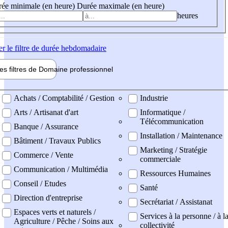
ée minimale (en heure)
Durée maximale (en heure)
heures
er
le filtre de durée hebdomadaire
les filtres de
Domaine pro
fessionnel
ne professionel
Achats / Comptabilité / Gestion
Industrie
Arts / Artisanat d'art
Informatique /
Télécommunication
Banque / Assurance
Installation / Maintenance
Bâtiment / Travaux Publics
Marketing / Stratégie
Commerce / Vente
commerciale
Communication / Multimédia
Ressources Humaines
Conseil / Etudes
Santé
Direction d'entreprise
Secrétariat / Assistanat
Espaces verts et naturels /
Services à la personne / à l
Agriculture / Pêche / Soins aux
collectivité