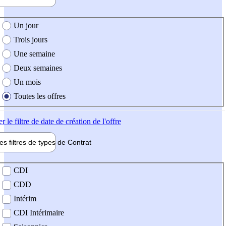
e création de l'offre
Un jour
Trois jours
Une semaine
Deux semaines
Un mois
Toutes les offres
er
le filtre de date de création de l'offre
les filtres de types de
Contrat
de contrat
CDI
CDD
Intérim
CDI Intérimaire