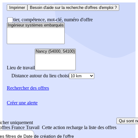
Imprimer
Besoin d'aide sur la recherche d'offres d'emploi ?
Métier, compétence, mot-clé, numéro d'offre
Lieu de travail
Distance autour du lieu choisi
Rechercher
des offres
Créer une alerte
Qui sont n
icher uniquement
 offres France Travail
Cette action recharge la liste des offres
les filtres de
Date de création
de l'offre