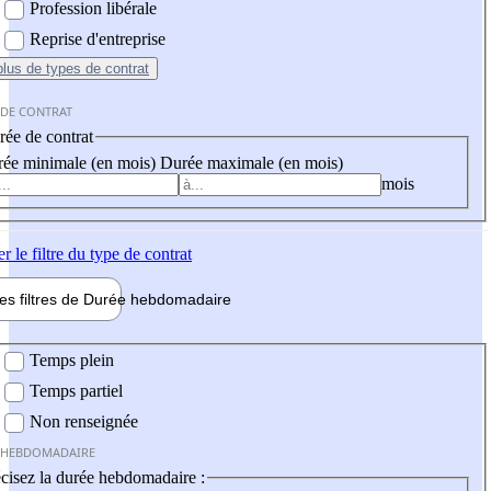
Profession libérale
Reprise d'entreprise
plus
de types de contrat
 DE CONTRAT
ée de contrat
ée minimale (en mois)
Durée maximale (en mois)
mois
er
le filtre du type de contrat
les filtres de
Durée hebdo
madaire
 hebdomadaire
Temps plein
Temps partiel
Non renseignée
 HEBDOMADAIRE
cisez la durée hebdomadaire :