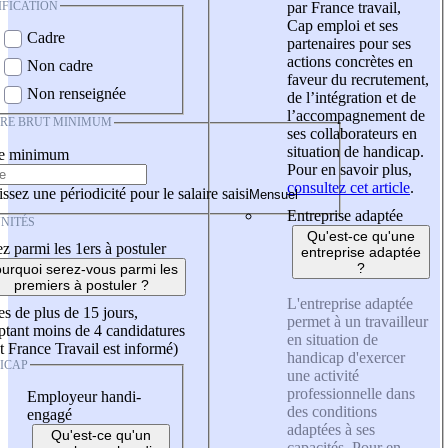
IFICATION
par France travail,
Cap emploi et ses
Cadre
partenaires pour ses
actions concrètes en
Non cadre
faveur du recrutement,
Non renseignée
de l’intégration et de
l’accompagnement de
IRE BRUT MINIMUM
ses collaborateurs en
situation de handicap.
re minimum
Pour en savoir plus,
consultez cet article
.
ssez une périodicité pour le salaire saisi
Entreprise adaptée
NITÉS
Qu'est-ce qu'une
z parmi les 1ers à postuler
entreprise adaptée
?
urquoi serez-vous parmi les
premiers à postuler ?
L'entreprise adaptée
es de plus de 15 jours,
permet à un travailleur
tant moins de 4 candidatures
en situation de
t France Travail est informé)
handicap d'exercer
ICAP
une activité
professionnelle dans
Employeur handi-
des conditions
engagé
adaptées à ses
Qu'est-ce qu'un
capacités. Pour en