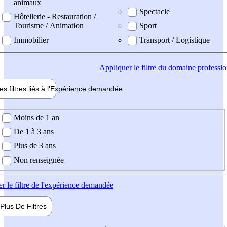
animaux
Spectacle
Hôtellerie - Restauration /
Tourisme / Animation
Sport
Immobilier
Transport / Logistique
Appliquer
le filtre du domaine professi
es filtres liés à l'
Expérience
demandée
ience demandée
Moins de 1 an
De 1 à 3 ans
Plus de 3 ans
Non renseignée
er
le filtre de l'expérience demandée
Plus De
Filtres