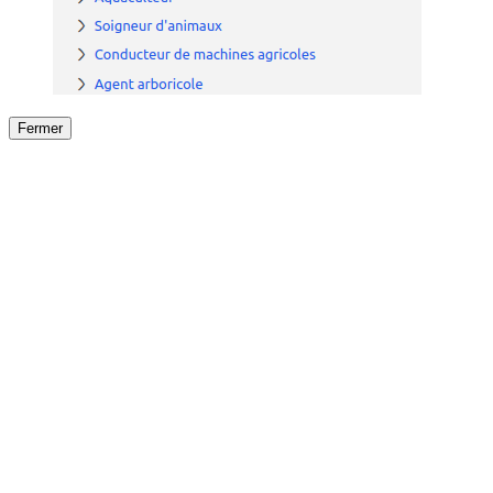
Fermer
Fermer
le détail de l'offre
/
Offre
sur
Offre précéden