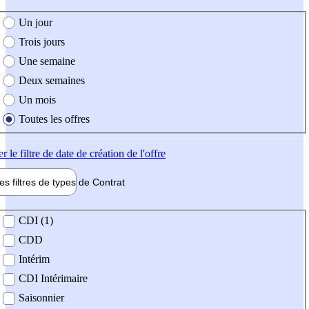
e création de l'offre
Un jour
Trois jours
Une semaine
Deux semaines
Un mois
Toutes les offres
er
le filtre de date de création de l'offre
les filtres de types de
Contrat
de contrat
CDI (1)
CDD
Intérim
CDI Intérimaire
Saisonnier