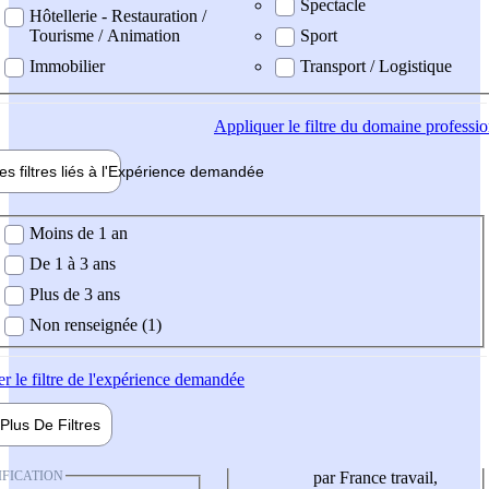
Spectacle
Hôtellerie - Restauration /
Tourisme / Animation
Sport
Immobilier
Transport / Logistique
Appliquer
le filtre du domaine professi
es filtres liés à l'
Expérience
demandée
ience demandée
Moins de 1 an
De 1 à 3 ans
Plus de 3 ans
Non renseignée (1)
er
le filtre de l'expérience demandée
Plus De
Filtres
IFICATION
par France travail,