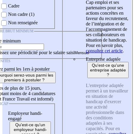
Cap emploi et ses
Cadre
partenaires pour ses
actions concrètes en
Non cadre (1)
faveur du recrutement,
Non renseignée
de l’intégration et de
l’accompagnement de
IRE BRUT MINIMUM
ses collaborateurs en
situation de handicap.
re minimum
Pour en savoir plus,
consultez cet article
.
ssez une périodicité pour le salaire saisi
Entreprise adaptée
NITÉS
Qu'est-ce qu'une
z parmi les 1ers à postuler
entreprise adaptée
?
urquoi serez-vous parmi les
premiers à postuler ?
L'entreprise adaptée
es de plus de 15 jours,
permet à un travailleur
tant moins de 4 candidatures
en situation de
t France Travail est informé)
handicap d'exercer
ICAP
une activité
professionnelle dans
Employeur handi-
des conditions
engagé
adaptées à ses
Qu'est-ce qu'un
capacités. Pour en
employeur handi-
savoir plus,
consultez