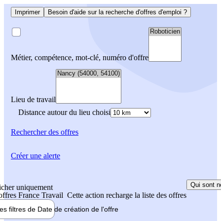
Imprimer
Besoin d'aide sur la recherche d'offres d'emploi ?
Métier, compétence, mot-clé, numéro d'offre
Lieu de travail
Distance autour du lieu choisi
Rechercher
des offres
Créer une alerte
Qui sont n
icher uniquement
 offres France Travail
Cette action recharge la liste des offres
les filtres de
Date de création
de l'offre