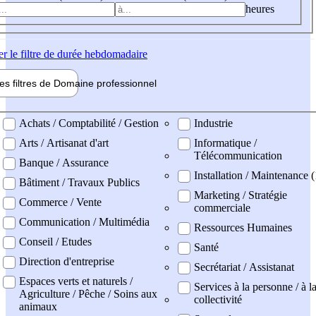
heures
er
le filtre de durée hebdomadaire
les filtres de
Domaine pro
fessionnel
ne professionel
Achats / Comptabilité / Gestion
Industrie
Arts / Artisanat d'art
Informatique /
Télécommunication
Banque / Assurance
Installation / Maintenance (
Bâtiment / Travaux Publics
Marketing / Stratégie
Commerce / Vente
commerciale
Communication / Multimédia
Ressources Humaines
Conseil / Etudes
Santé
Direction d'entreprise
Secrétariat / Assistanat
Espaces verts et naturels /
Services à la personne / à l
Agriculture / Pêche / Soins aux
collectivité
animaux