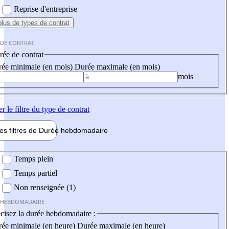
Reprise d'entreprise
plus
de types de contrat
 DE CONTRAT
ée de contrat
ée minimale (en mois)
Durée maximale (en mois)
mois
er
le filtre du type de contrat
les filtres de
Durée hebdo
madaire
 hebdomadaire
Temps plein
Temps partiel
Non renseignée (1)
 HEBDOMADAIRE
cisez la durée hebdomadaire :
ée minimale (en heure)
Durée maximale (en heure)