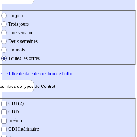
e création de l'offre
Un jour
Trois jours
Une semaine
Deux semaines
Un mois
Toutes les offres
er
le filtre de date de création de l'offre
les filtres de types de
Contrat
de contrat
CDI (2)
CDD
Intérim
CDI Intérimaire