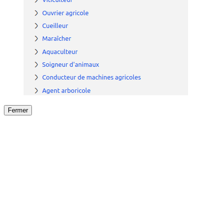
Fermer
Fermer
le détail de l'offre
/
Offre
sur
Offre précéden