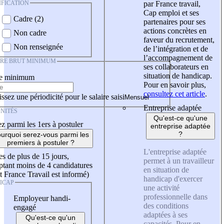
IFICATION
par France travail,
Cap emploi et ses
Cadre (2)
partenaires pour ses
actions concrètes en
Non cadre
faveur du recrutement,
Non renseignée
de l’intégration et de
l’accompagnement de
IRE BRUT MINIMUM
ses collaborateurs en
situation de handicap.
re minimum
Pour en savoir plus,
consultez cet article
.
ssez une périodicité pour le salaire saisi
Entreprise adaptée
NITÉS
Qu'est-ce qu'une
z parmi les 1ers à postuler
entreprise adaptée
?
urquoi serez-vous parmi les
premiers à postuler ?
L'entreprise adaptée
es de plus de 15 jours,
permet à un travailleur
tant moins de 4 candidatures
en situation de
t France Travail est informé)
handicap d'exercer
ICAP
une activité
professionnelle dans
Employeur handi-
des conditions
engagé
adaptées à ses
Qu'est-ce qu'un
capacités. Pour en