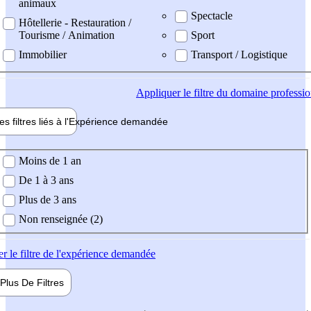
animaux
Spectacle
Hôtellerie - Restauration /
Tourisme / Animation
Sport
Immobilier
Transport / Logistique
Appliquer
le filtre du domaine professi
es filtres liés à l'
Expérience
demandée
ience demandée
Moins de 1 an
De 1 à 3 ans
Plus de 3 ans
Non renseignée (2)
er
le filtre de l'expérience demandée
Plus De
Filtres