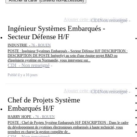
Afficher la carte
(contenu non-accessible)
Ajouter cette offre à ma sélection
CDI
Non renseigné
Ingénieur Systèmes Embarqués -
Secteur Défense H/F
INDUSTRIE -
76 - ROUEN
POSTE : Ingénieur Systèmes Embarqués - Secteur Défense H/F DESCRIPTION :
DESCRIPTION DE POSTE Intégré(e) au sein d'une équipe projet R&D ou
d'ingénierie système en Normandie, vous intervenez sur...
CDI - Non renseigné
Publié il y a 16 jours
Ajouter cette offre à ma sélection
CDI
Non renseigné
Chef de Projets Système
Embarqués H/F
HARRY HOPE -
76 - ROUEN
POSTE : Chef de Projets Système Embarqués H/F DESCRIPTION : Dans le cadre
du développement de systèmes électroniques embarqués à haute technicité, vous
prendrez en charge la gestion complète de...
CDI - Non renseigné