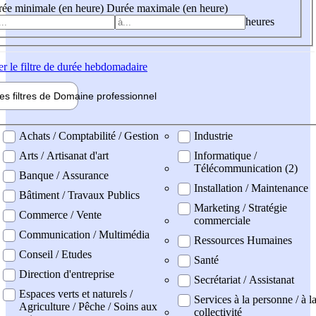
ée minimale (en heure)
Durée maximale (en heure)
heures
er
le filtre de durée hebdomadaire
les filtres de
Domaine pro
fessionnel
ne professionel
Achats / Comptabilité / Gestion
Industrie
Arts / Artisanat d'art
Informatique /
Télécommunication (2)
Banque / Assurance
Installation / Maintenance
Bâtiment / Travaux Publics
Marketing / Stratégie
Commerce / Vente
commerciale
Communication / Multimédia
Ressources Humaines
Conseil / Etudes
Santé
Direction d'entreprise
Secrétariat / Assistanat
Espaces verts et naturels /
Services à la personne / à l
Agriculture / Pêche / Soins aux
collectivité