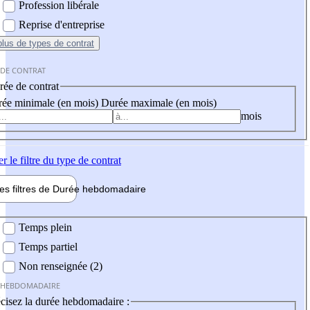
Profession libérale
Reprise d'entreprise
plus
de types de contrat
 DE CONTRAT
ée de contrat
ée minimale (en mois)
Durée maximale (en mois)
mois
er
le filtre du type de contrat
les filtres de
Durée hebdo
madaire
 hebdomadaire
Temps plein
Temps partiel
Non renseignée (2)
 HEBDOMADAIRE
cisez la durée hebdomadaire :