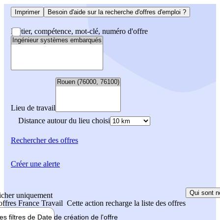
Imprimer
Besoin d'aide sur la recherche d'offres d'emploi ?
Métier, compétence, mot-clé, numéro d'offre
Lieu de travail
Distance autour du lieu choisi
Rechercher
des offres
Créer une alerte
Qui sont n
icher uniquement
 offres France Travail
Cette action recharge la liste des offres
les filtres de
Date de création
de l'offre