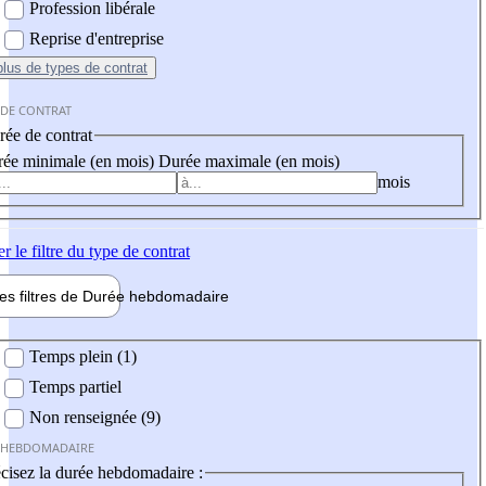
Profession libérale
Reprise d'entreprise
plus
de types de contrat
 DE CONTRAT
ée de contrat
ée minimale (en mois)
Durée maximale (en mois)
mois
er
le filtre du type de contrat
les filtres de
Durée hebdo
madaire
 hebdomadaire
Temps plein (1)
Temps partiel
Non renseignée (9)
 HEBDOMADAIRE
cisez la durée hebdomadaire :