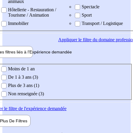
animaux
Spectacle
Hôtellerie - Restauration /
Tourisme / Animation
Sport
Immobilier
Transport / Logistique
Appliquer
le filtre du domaine professi
es filtres liés à l'
Expérience
demandée
ience demandée
Moins de 1 an
De 1 à 3 ans (3)
Plus de 3 ans (1)
Non renseignée (3)
er
le filtre de l'expérience demandée
Plus De
Filtres