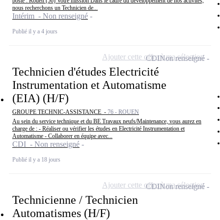
poste : Rouen (56) Votre mission Dans le cadre du développement de nos activités,
nous recherchons un Technicien de...
Intérim - Non renseigné
Publié il y a 4 jours
Ajouter cette offre à ma sélection
CDI
Non renseigné
Technicien d'études Electricité
Instrumentation et Automatisme
(EIA) (H/F)
GROUPE TECHNIC-ASSISTANCE -
76 - ROUEN
Au sein du service technique et du BE Travaux neufs/Maintenance, vous aurez en
charge de : - Réaliser ou vérifier les études en Electricité Instrumentation et
Automatisme - Collaborer en équipe avec...
CDI - Non renseigné
Publié il y a 18 jours
Ajouter cette offre à ma sélection
CDI
Non renseigné
Technicienne / Technicien
Automatismes (H/F)