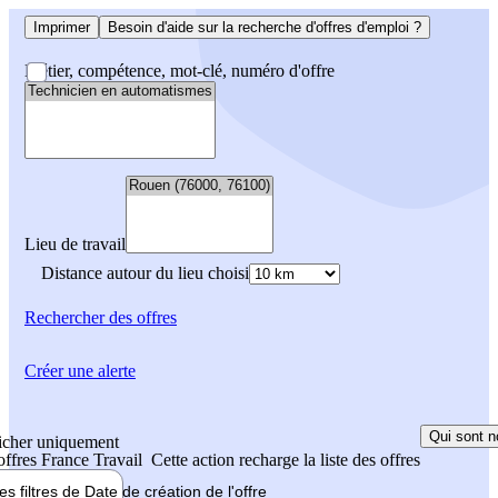
Imprimer
Besoin d'aide sur la recherche d'offres d'emploi ?
Métier, compétence, mot-clé, numéro d'offre
Lieu de travail
Distance autour du lieu choisi
Rechercher
des offres
Créer une alerte
Qui sont n
icher uniquement
 offres France Travail
Cette action recharge la liste des offres
les filtres de
Date de création
de l'offre