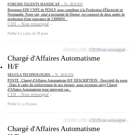
FORUMS TALENTS HANDICAP -
76 - ROUEN
Rejoignez EDF CNPE de PENLY pour contribuer à la Production d'Électricité en
Normandie. Notre site, situé à proximité de Dieppe, est composé de deux unités de
production d'une puissance de 1300MW...
CDI - Non renseigné
Publié il y a plus de 30 jours
Ajouter cette offre à ma sélection
CDI
Non renseigné
Chargé d'Affaires Automatisme
H/F
SEGULA TECHNOLOGIES -
76 - ROUEN
POSTE : Chargé d'Affaires Automatisme H/F DESCRIPTION : Descriptif du poste
: Dans le cadre du renforcement de nos équipes, nous recrutons un(e) Chargé
d'Affaires Automatisme pour intervenir sur...
CDI - Non renseigné
Publié il y a 10 jours
Ajouter cette offre à ma sélection
CDI
Non renseigné
Chargé d'Affaires Automatisme