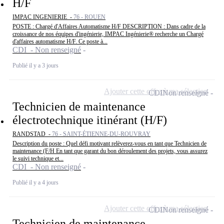
H/F
IMPAC INGENIERIE -
76 - ROUEN
POSTE : Chargé d'Affaires Automatisme H/F DESCRIPTION : Dans cadre de la
croissance de nos équipes d'ingénierie, IMPAC Ingénierie® recherche un Chargé
d'affaires automatisme H/F. Ce poste à...
CDI - Non renseigné
Publié il y a 3 jours
Ajouter cette offre à ma sélection
CDI
Non renseigné
Technicien de maintenance
électrotechnique itinérant (H/F)
RANDSTAD -
76 - SAINT-ÉTIENNE-DU-ROUVRAY
Description du poste : Quel défi motivant relèverez-vous en tant que Technicien de
maintenance (F/H En tant que garant du bon déroulement des projets, vous assurez
le suivi technique et...
CDI - Non renseigné
Publié il y a 4 jours
Ajouter cette offre à ma sélection
CDI
Non renseigné
Technicien de maintenance