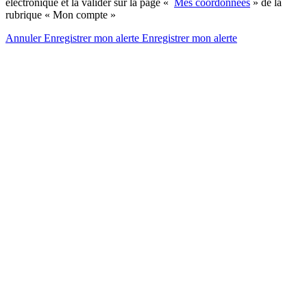
électronique et la valider sur la page «
Mes coordonnées
» de la
rubrique « Mon compte »
Annuler
Enregistrer mon alerte
Enregistrer
mon alerte