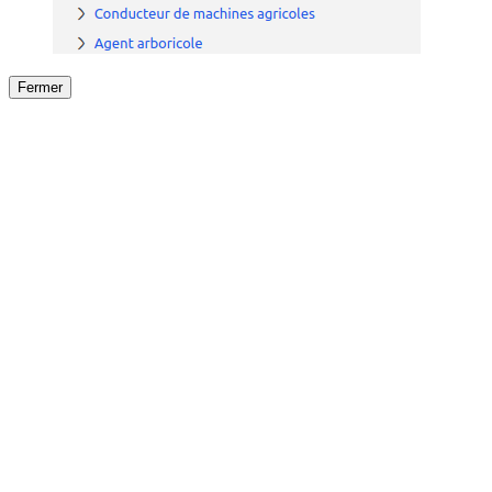
Fermer
Fermer
le détail de l'offre
/
Offre
sur
Offre précéden