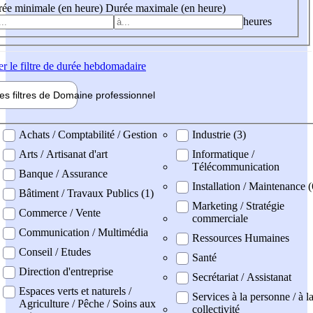
ée minimale (en heure)
Durée maximale (en heure)
heures
er
le filtre de durée hebdomadaire
les filtres de
Domaine pro
fessionnel
ne professionel
Achats / Comptabilité / Gestion
Industrie (3)
Arts / Artisanat d'art
Informatique /
Télécommunication
Banque / Assurance
Installation / Maintenance (
Bâtiment / Travaux Publics (1)
Marketing / Stratégie
Commerce / Vente
commerciale
Communication / Multimédia
Ressources Humaines
Conseil / Etudes
Santé
Direction d'entreprise
Secrétariat / Assistanat
Espaces verts et naturels /
Services à la personne / à l
Agriculture / Pêche / Soins aux
collectivité