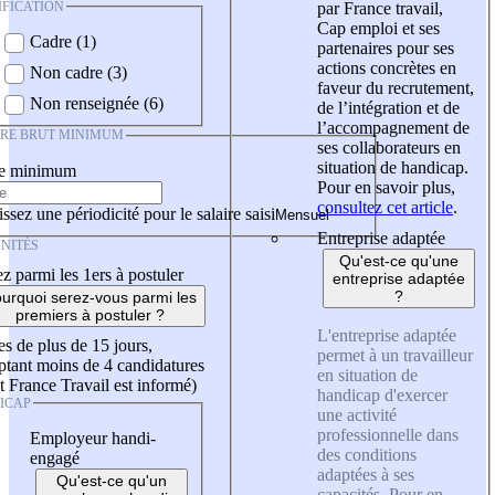
IFICATION
par France travail,
Cap emploi et ses
Cadre (1)
partenaires pour ses
actions concrètes en
Non cadre (3)
faveur du recrutement,
Non renseignée (6)
de l’intégration et de
l’accompagnement de
IRE BRUT MINIMUM
ses collaborateurs en
situation de handicap.
re minimum
Pour en savoir plus,
consultez cet article
.
ssez une périodicité pour le salaire saisi
Entreprise adaptée
NITÉS
Qu'est-ce qu'une
z parmi les 1ers à postuler
entreprise adaptée
?
urquoi serez-vous parmi les
premiers à postuler ?
L'entreprise adaptée
es de plus de 15 jours,
permet à un travailleur
tant moins de 4 candidatures
en situation de
t France Travail est informé)
handicap d'exercer
ICAP
une activité
professionnelle dans
Employeur handi-
des conditions
engagé
adaptées à ses
Qu'est-ce qu'un
capacités. Pour en