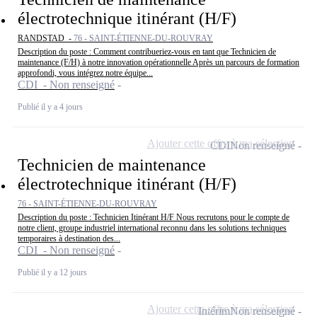
électrotechnique itinérant (H/F)
RANDSTAD -
76 - SAINT-ÉTIENNE-DU-ROUVRAY
Description du poste : Comment contribueriez-vous en tant que Technicien de
maintenance (F/H) à notre innovation opérationnelle Après un parcours de formation
approfondi, vous intégrez notre équipe...
CDI - Non renseigné
Publié il y a 4 jours
Ajouter cette offre à ma sélection
CDI
Non renseigné
Technicien de maintenance
électrotechnique itinérant (H/F)
76 - SAINT-ÉTIENNE-DU-ROUVRAY
Description du poste : Technicien Itinérant H/F Nous recrutons pour le compte de
notre client, groupe industriel international reconnu dans les solutions techniques
temporaires à destination des...
CDI - Non renseigné
Publié il y a 12 jours
Ajouter cette offre à ma sélection
Intérim
Non renseigné