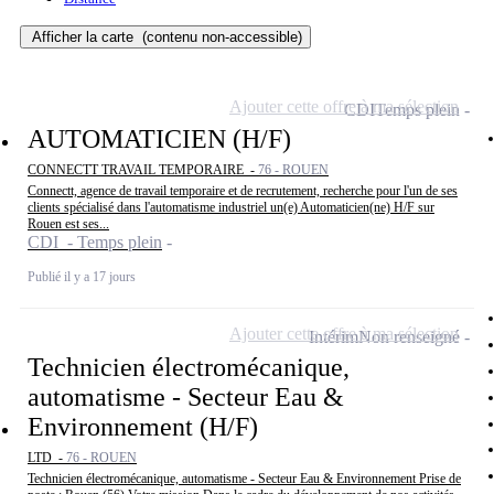
Afficher la carte
(contenu non-accessible)
Ajouter cette offre à ma sélection
CDI
Temps plein
AUTOMATICIEN (H/F)
CONNECTT TRAVAIL TEMPORAIRE -
76 - ROUEN
Connectt, agence de travail temporaire et de recrutement, recherche pour l'un de ses
clients spécialisé dans l'automatisme industriel un(e) Automaticien(ne) H/F sur
Rouen est ses...
CDI - Temps plein
Publié il y a 17 jours
Ajouter cette offre à ma sélection
Intérim
Non renseigné
Technicien électromécanique,
automatisme - Secteur Eau &
Environnement (H/F)
LTD -
76 - ROUEN
Technicien électromécanique, automatisme - Secteur Eau & Environnement Prise de