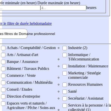
ée minimale (en heure)
Durée maximale (en heure)
heures
er
le filtre de durée hebdomadaire
les filtres de
Domaine pro
fessionnel
ne professionel
Achats / Comptabilité / Gestion
Industrie (2)
Arts / Artisanat d'art
Informatique /
Télécommunication
Banque / Assurance
Installation / Maintenance
Bâtiment / Travaux Publics
Marketing / Stratégie
Commerce / Vente
commerciale
Communication / Multimédia
Ressources Humaines
Conseil / Etudes
Santé
Direction d'entreprise
Secrétariat / Assistanat
Espaces verts et naturels /
Services à la personne / à l
Agriculture / Pêche / Soins aux
collectivité (1)