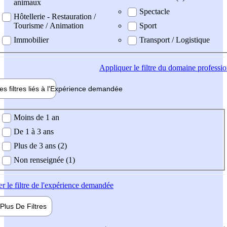
animaux
Spectacle
Hôtellerie - Restauration /
Tourisme / Animation
Sport
Immobilier
Transport / Logistique
Appliquer
le filtre du domaine professi
es filtres liés à l'
Expérience
demandée
ience demandée
Moins de 1 an
De 1 à 3 ans
Plus de 3 ans (2)
Non renseignée (1)
er
le filtre de l'expérience demandée
Plus De
Filtres