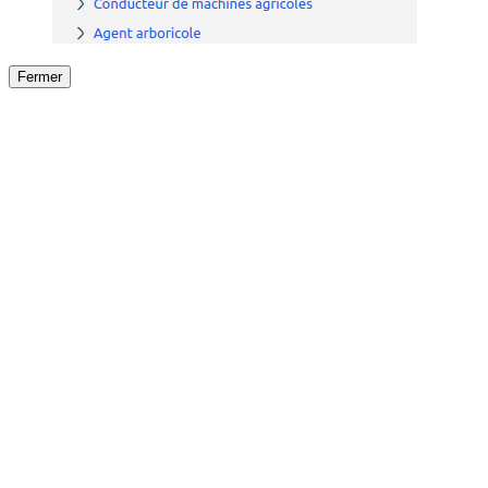
Fermer
Fermer
le détail de l'offre
/
Offre
sur
Offre précéden