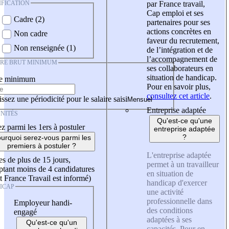
IFICATION
par France travail,
Cap emploi et ses
Cadre (2)
partenaires pour ses
actions concrètes en
Non cadre
faveur du recrutement,
Non renseignée (1)
de l’intégration et de
l’accompagnement de
IRE BRUT MINIMUM
ses collaborateurs en
situation de handicap.
re minimum
Pour en savoir plus,
consultez cet article
.
ssez une périodicité pour le salaire saisi
Entreprise adaptée
NITÉS
Qu'est-ce qu'une
z parmi les 1ers à postuler
entreprise adaptée
?
urquoi serez-vous parmi les
premiers à postuler ?
L'entreprise adaptée
es de plus de 15 jours,
permet à un travailleur
tant moins de 4 candidatures
en situation de
t France Travail est informé)
handicap d'exercer
ICAP
une activité
professionnelle dans
Employeur handi-
des conditions
engagé
adaptées à ses
Qu'est-ce qu'un
capacités. Pour en