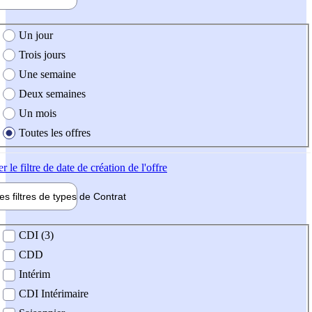
e création de l'offre
Un jour
Trois jours
Une semaine
Deux semaines
Un mois
Toutes les offres
er
le filtre de date de création de l'offre
les filtres de types de
Contrat
de contrat
CDI (3)
CDD
Intérim
CDI Intérimaire