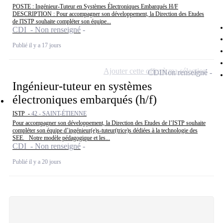
POSTE : Ingénieur-Tuteur en Systèmes Électroniques Embarqués H/F
DESCRIPTION : Pour accompagner son développement, la Direction des Etudes
de l'ISTP souhaite compléter son équipe...
CDI - Non renseigné
Publié il y a 17 jours
Ajouter cette offre à ma sélection
CDI
Non renseigné
Ingénieur-tuteur en systèmes
électroniques embarqués (h/f)
ISTP -
42 - SAINT-ÉTIENNE
Pour accompagner son développement, la Direction des Etudes de l’ISTP souhaite
compléter son équipe d’ingénieur(e)s-tuteur(trice)s dédiées à la technologie des
SEE. Notre modèle pédagogique et les...
CDI - Non renseigné
Publié il y a 20 jours