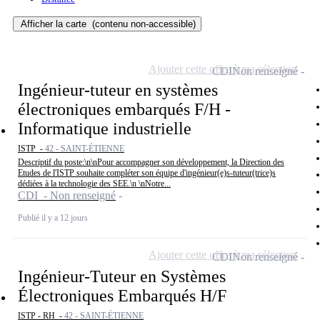
Afficher la carte
(contenu non-accessible)
Ajouter cette offre à ma sélection
CDI
Non renseigné
Ingénieur-tuteur en systèmes
électroniques embarqués F/H -
Informatique industrielle
ISTP -
42 - SAINT-ÉTIENNE
Descriptif du poste:\n\nPour accompagner son développement, la Direction des
Etudes de l'ISTP souhaite compléter son équipe d'ingénieur(e)s-tuteur(trice)s
dédiées à la technologie des SEE.\n \nNotre...
CDI - Non renseigné
Publié il y a 12 jours
Ajouter cette offre à ma sélection
CDI
Non renseigné
Ingénieur-Tuteur en Systèmes
Électroniques Embarqués H/F
ISTP - RH -
42 - SAINT-ÉTIENNE