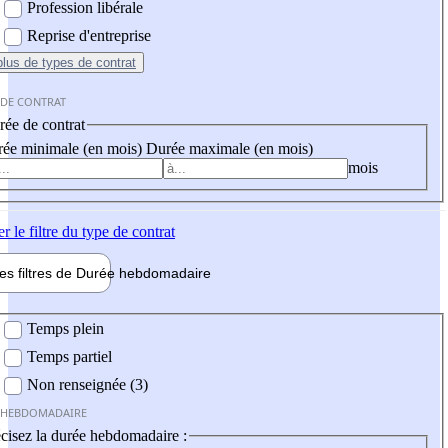
Profession libérale
Reprise d'entreprise
plus
de types de contrat
 DE CONTRAT
ée de contrat
ée minimale (en mois)
Durée maximale (en mois)
mois
er
le filtre du type de contrat
les filtres de
Durée hebdo
madaire
 hebdomadaire
Temps plein
Temps partiel
Non renseignée (3)
 HEBDOMADAIRE
cisez la durée hebdomadaire :