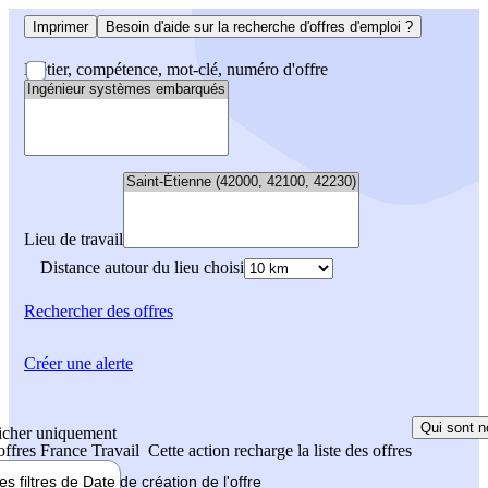
Imprimer
Besoin d'aide sur la recherche d'offres d'emploi ?
Métier, compétence, mot-clé, numéro d'offre
Lieu de travail
Distance autour du lieu choisi
Rechercher
des offres
Créer une alerte
Qui sont n
icher uniquement
 offres France Travail
Cette action recharge la liste des offres
les filtres de
Date de création
de l'offre