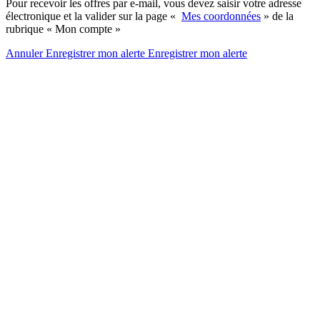
Pour recevoir les offres par e-mail, vous devez saisir votre adresse
électronique et la valider sur la page «
Mes coordonnées
» de la
rubrique « Mon compte »
Annuler
Enregistrer mon alerte
Enregistrer
mon alerte