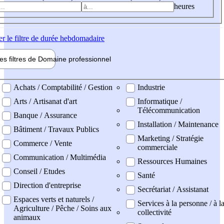
heures
er
le filtre de durée hebdomadaire
les filtres de
Domaine pro
fessionnel
ne professionel
Achats / Comptabilité / Gestion
Industrie
Arts / Artisanat d'art
Informatique /
Télécommunication
Banque / Assurance
Installation / Maintenance
Bâtiment / Travaux Publics
Marketing / Stratégie
Commerce / Vente
commerciale
Communication / Multimédia
Ressources Humaines
Conseil / Etudes
Santé
Direction d'entreprise
Secrétariat / Assistanat
Espaces verts et naturels /
Services à la personne / à l
Agriculture / Pêche / Soins aux
collectivité
animaux