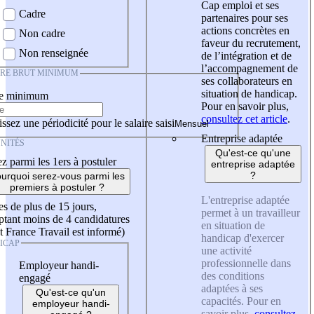
Cap emploi et ses
Cadre
partenaires pour ses
actions concrètes en
Non cadre
faveur du recrutement,
Non renseignée
de l’intégration et de
l’accompagnement de
IRE BRUT MINIMUM
ses collaborateurs en
situation de handicap.
re minimum
Pour en savoir plus,
consultez cet article
.
ssez une périodicité pour le salaire saisi
Entreprise adaptée
NITÉS
Qu'est-ce qu'une
z parmi les 1ers à postuler
entreprise adaptée
?
urquoi serez-vous parmi les
premiers à postuler ?
L'entreprise adaptée
es de plus de 15 jours,
permet à un travailleur
tant moins de 4 candidatures
en situation de
t France Travail est informé)
handicap d'exercer
ICAP
une activité
professionnelle dans
Employeur handi-
des conditions
engagé
adaptées à ses
Qu'est-ce qu'un
capacités. Pour en
employeur handi-
savoir plus,
consultez