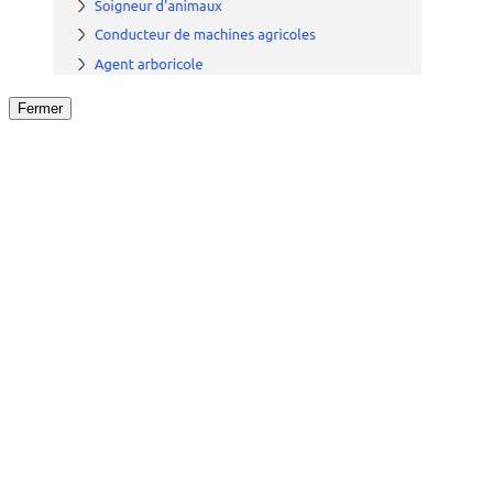
Fermer
Fermer
le détail de l'offre
/
Offre
sur
Offre précéden