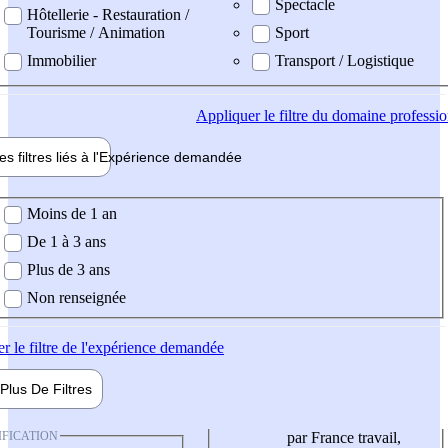
Spectacle
Hôtellerie - Restauration /
Tourisme / Animation
Sport
Immobilier
Transport / Logistique
Appliquer
le filtre du domaine professi
es filtres liés à l'
Expérience
demandée
ience demandée
Moins de 1 an
De 1 à 3 ans
Plus de 3 ans
Non renseignée
er
le filtre de l'expérience demandée
Plus De
Filtres
IFICATION
par France travail,