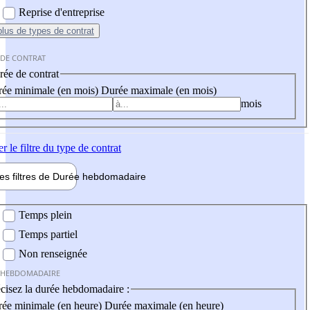
Reprise d'entreprise
plus
de types de contrat
 DE CONTRAT
ée de contrat
ée minimale (en mois)
Durée maximale (en mois)
mois
er
le filtre du type de contrat
les filtres de
Durée hebdo
madaire
 hebdomadaire
Temps plein
Temps partiel
Non renseignée
 HEBDOMADAIRE
cisez la durée hebdomadaire :
ée minimale (en heure)
Durée maximale (en heure)