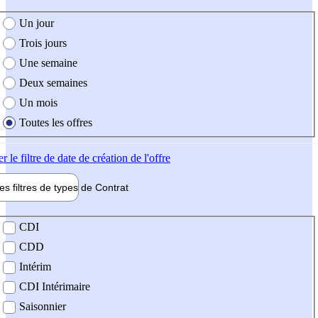
e création de l'offre
Un jour
Trois jours
Une semaine
Deux semaines
Un mois
Toutes les offres
er
le filtre de date de création de l'offre
les filtres de types de
Contrat
de contrat
CDI
CDD
Intérim
CDI Intérimaire
Saisonnier