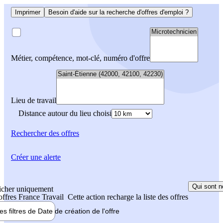
Imprimer
Besoin d'aide sur la recherche d'offres d'emploi ?
Métier, compétence, mot-clé, numéro d'offre
Lieu de travail
Distance autour du lieu choisi
Rechercher
des offres
Créer une alerte
Qui sont n
icher uniquement
 offres France Travail
Cette action recharge la liste des offres
les filtres de
Date de création
de l'offre