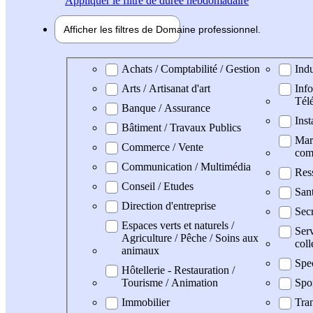
Appliquer
le filtre de durée hebdomadaire
Afficher les filtres de
Domaine pro
fessionnel
Domaine professionel
Achats / Comptabilité / Gestion
Indu
Arts / Artisanat d'art
Info
Tél
Banque / Assurance
Inst
Bâtiment / Travaux Publics
Mark
Commerce / Vente
com
Communication / Multimédia
Res
Conseil / Etudes
San
Direction d'entreprise
Secr
Espaces verts et naturels /
Serv
Agriculture / Pêche / Soins aux
coll
animaux
Spe
Hôtellerie - Restauration /
Tourisme / Animation
Spo
Immobilier
Tran