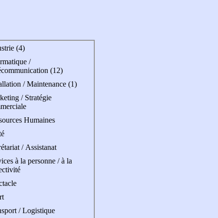
strie (4)
rmatique /
écommunication (12)
allation / Maintenance (1)
eting / Stratégie
merciale
sources Humaines
té
étariat / Assistanat
ices à la personne / à la
ectivité
ctacle
rt
sport / Logistique