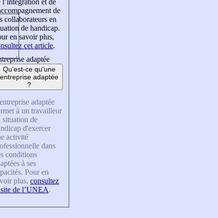
 l’intégration et de
’accompagnement de
s collaborateurs en
tuation de handicap.
ur en savoir plus,
nsultez cet article
.
treprise adaptée
Qu'est-ce qu'une
entreprise adaptée
?
entreprise adaptée
rmet à un travailleur
 situation de
ndicap d'exercer
e activité
ofessionnelle dans
s conditions
aptées à ses
pacités. Pour en
voir plus,
consultez
 site de l’UNEA
.