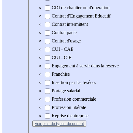
CDI de chantier ou d'opération
Contrat d'Engagement Educatif
Contrat intermittent
Contrat pacte
Contrat d'usage
CUI - CAE
CUI - CIE
Engagement à servir dans la réserve
Franchise
Insertion par l'activ.éco.
Portage salarial
Profession commerciale
Profession libérale
Reprise d'entreprise
Voir plus
de types de contrat