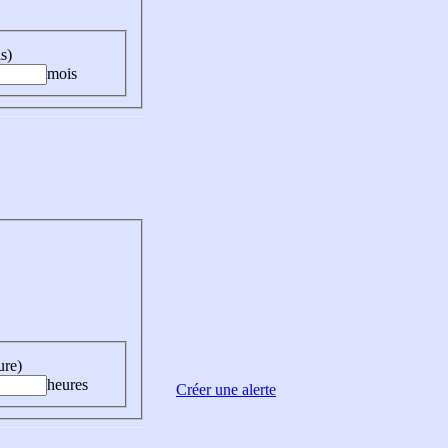
s)
mois
ure)
heures
Créer une alerte