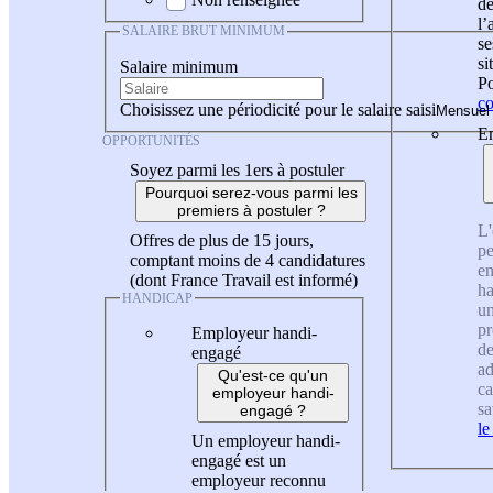
de
l
SALAIRE BRUT MINIMUM
se
si
Salaire minimum
Po
co
Choisissez une périodicité pour le salaire saisi
En
OPPORTUNITÉS
Soyez parmi les 1ers à postuler
Pourquoi serez-vous parmi les
premiers à postuler ?
L'
Offres de plus de 15 jours,
pe
comptant moins de 4 candidatures
en
(dont France Travail est informé)
ha
HANDICAP
un
pr
Employeur handi-
de
engagé
ad
Qu'est-ce qu'un
ca
employeur handi-
sa
engagé ?
le
Un employeur handi-
engagé est un
employeur reconnu