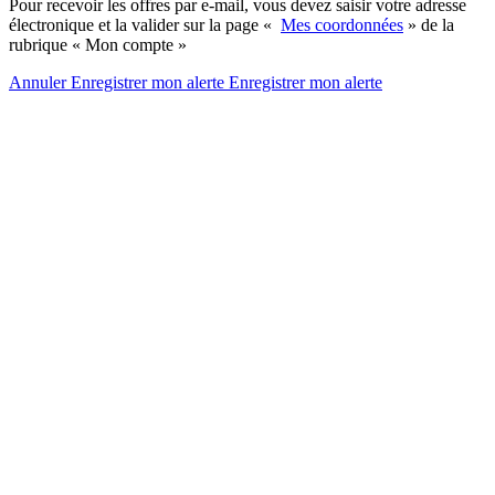
Pour recevoir les offres par e-mail, vous devez saisir votre adresse
électronique et la valider sur la page «
Mes coordonnées
» de la
rubrique « Mon compte »
Annuler
Enregistrer mon alerte
Enregistrer
mon alerte