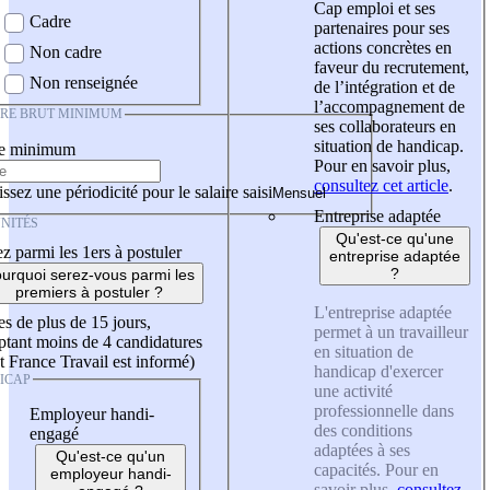
Cap emploi et ses
Cadre
partenaires pour ses
actions concrètes en
Non cadre
faveur du recrutement,
Non renseignée
de l’intégration et de
l’accompagnement de
IRE BRUT MINIMUM
ses collaborateurs en
situation de handicap.
re minimum
Pour en savoir plus,
consultez cet article
.
ssez une périodicité pour le salaire saisi
Entreprise adaptée
NITÉS
Qu'est-ce qu'une
z parmi les 1ers à postuler
entreprise adaptée
?
urquoi serez-vous parmi les
premiers à postuler ?
L'entreprise adaptée
es de plus de 15 jours,
permet à un travailleur
tant moins de 4 candidatures
en situation de
t France Travail est informé)
handicap d'exercer
ICAP
une activité
professionnelle dans
Employeur handi-
des conditions
engagé
adaptées à ses
Qu'est-ce qu'un
capacités. Pour en
employeur handi-
savoir plus,
consultez