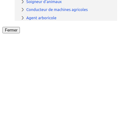
Fermer
Fermer
le détail de l'offre
/
Offre
sur
Offre précéden