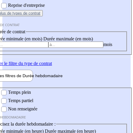
Reprise d'entreprise
plus
de types de contrat
 DE CONTRAT
ée de contrat
ée minimale (en mois)
Durée maximale (en mois)
mois
er
le filtre du type de contrat
les filtres de
Durée hebdo
madaire
 hebdomadaire
Temps plein
Temps partiel
Non renseignée
 HEBDOMADAIRE
cisez la durée hebdomadaire :
ée minimale (en heure)
Durée maximale (en heure)