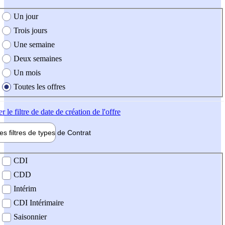
e création de l'offre
Un jour
Trois jours
Une semaine
Deux semaines
Un mois
Toutes les offres
er
le filtre de date de création de l'offre
les filtres de types de
Contrat
de contrat
CDI
CDD
Intérim
CDI Intérimaire
Saisonnier