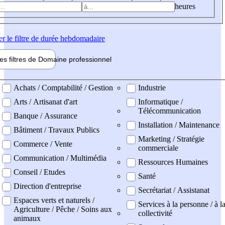
heures
er
le filtre de durée hebdomadaire
les filtres de
Domaine pro
fessionnel
ne professionel
Achats / Comptabilité / Gestion
Industrie
Arts / Artisanat d'art
Informatique /
Télécommunication
Banque / Assurance
Installation / Maintenance
Bâtiment / Travaux Publics
Marketing / Stratégie
Commerce / Vente
commerciale
Communication / Multimédia
Ressources Humaines
Conseil / Etudes
Santé
Direction d'entreprise
Secrétariat / Assistanat
Espaces verts et naturels /
Services à la personne / à l
Agriculture / Pêche / Soins aux
collectivité
animaux