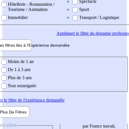
Spectacle
Hôtellerie - Restauration /
Tourisme / Animation
Sport
Immobilier
Transport / Logistique
Appliquer
le filtre du domaine professi
es filtres liés à l'
Expérience
demandée
ience demandée
Moins de 1 an
De 1 à 3 ans
Plus de 3 ans
Non renseignée
er
le filtre de l'expérience demandée
Plus De
Filtres
IFICATION
par France travail,