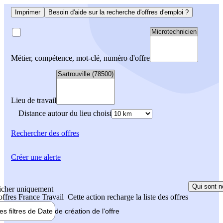
Imprimer
Besoin d'aide sur la recherche d'offres d'emploi ?
Métier, compétence, mot-clé, numéro d'offre
Lieu de travail
Distance autour du lieu choisi
Rechercher
des offres
Créer une alerte
Qui sont n
icher uniquement
 offres France Travail
Cette action recharge la liste des offres
les filtres de
Date de création
de l'offre