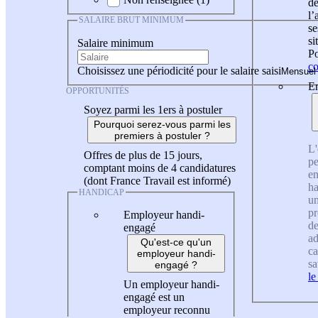
de
l
SALAIRE BRUT MINIMUM
se
si
Salaire minimum
Po
co
Choisissez une périodicité pour le salaire saisi
En
OPPORTUNITÉS
Soyez parmi les 1ers à postuler
Pourquoi serez-vous parmi les
premiers à postuler ?
L'
Offres de plus de 15 jours,
pe
comptant moins de 4 candidatures
en
(dont France Travail est informé)
ha
HANDICAP
un
pr
Employeur handi-
de
engagé
ad
Qu'est-ce qu'un
ca
employeur handi-
sa
engagé ?
le
Un employeur handi-
engagé est un
employeur reconnu