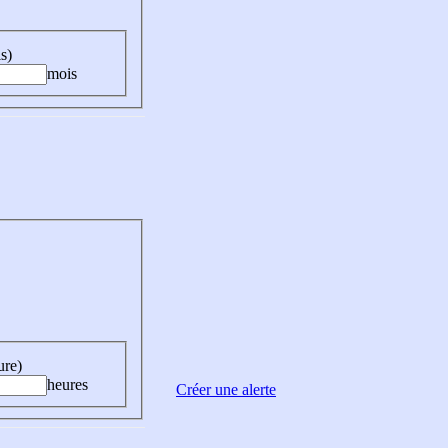
s)
mois
ure)
heures
Créer une alerte