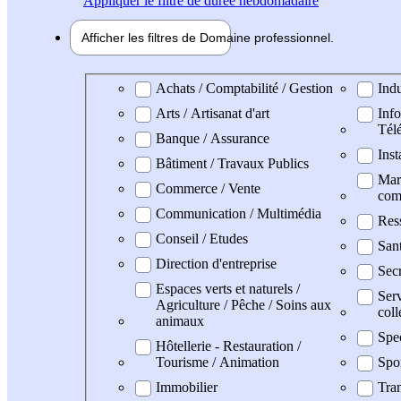
Appliquer
le filtre de durée hebdomadaire
Afficher les filtres de
Domaine pro
fessionnel
Domaine professionel
Achats / Comptabilité / Gestion
Indu
Arts / Artisanat d'art
Info
Tél
Banque / Assurance
Inst
Bâtiment / Travaux Publics
Mark
Commerce / Vente
com
Communication / Multimédia
Res
Conseil / Etudes
San
Direction d'entreprise
Secr
Espaces verts et naturels /
Serv
Agriculture / Pêche / Soins aux
coll
animaux
Spe
Hôtellerie - Restauration /
Tourisme / Animation
Spo
Immobilier
Tran