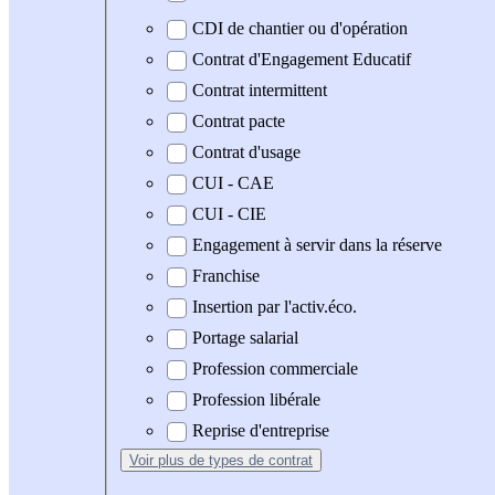
CDI de chantier ou d'opération
Contrat d'Engagement Educatif
Contrat intermittent
Contrat pacte
Contrat d'usage
CUI - CAE
CUI - CIE
Engagement à servir dans la réserve
Franchise
Insertion par l'activ.éco.
Portage salarial
Profession commerciale
Profession libérale
Reprise d'entreprise
Voir plus
de types de contrat