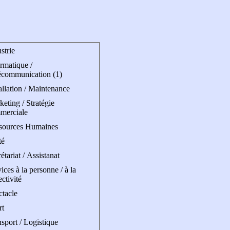
strie
rmatique /
écommunication (1)
allation / Maintenance
eting / Stratégie
merciale
sources Humaines
té
étariat / Assistanat
ices à la personne / à la
ectivité
ctacle
rt
sport / Logistique