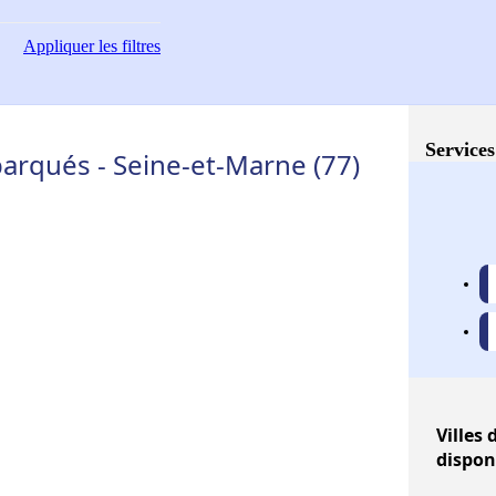
Appliquer
les filtres
Services
rqués - Seine-et-Marne (77)
Villes
d
dispon