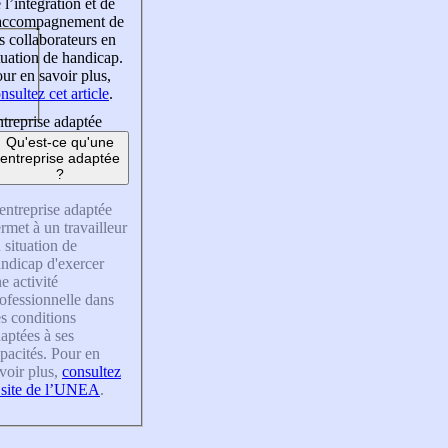
 l’intégration et de
’accompagnement de
s collaborateurs en
tuation de handicap.
ur en savoir plus,
nsultez cet article
.
treprise adaptée
Qu'est-ce qu'une
entreprise adaptée
?
entreprise adaptée
rmet à un travailleur
 situation de
ndicap d'exercer
e activité
ofessionnelle dans
s conditions
aptées à ses
pacités. Pour en
voir plus,
consultez
 site de l’UNEA
.