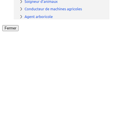
Fermer
Fermer
le détail de l'offre
/
Offre
sur
Offre précéden