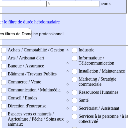
heures
er
le filtre de durée hebdomadaire
les filtres de
Domaine pro
fessionnel
ne professionel
Achats / Comptabilité / Gestion
Industrie
Arts / Artisanat d'art
Informatique /
Télécommunication
Banque / Assurance
Installation / Maintenance
Bâtiment / Travaux Publics
Marketing / Stratégie
Commerce / Vente
commerciale
Communication / Multimédia
Ressources Humaines
Conseil / Etudes
Santé
Direction d'entreprise
Secrétariat / Assistanat
Espaces verts et naturels /
Services à la personne / à l
Agriculture / Pêche / Soins aux
collectivité
animaux