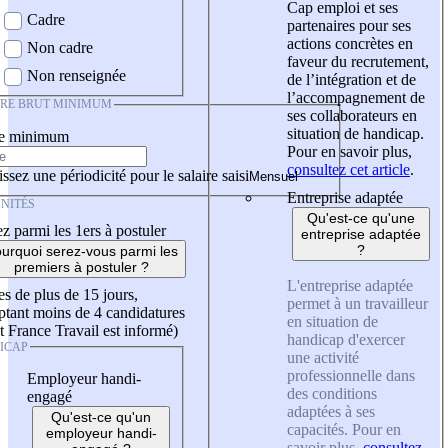
Cap emploi et ses
Cadre
partenaires pour ses
actions concrètes en
Non cadre
faveur du recrutement,
Non renseignée
de l’intégration et de
l’accompagnement de
IRE BRUT MINIMUM
ses collaborateurs en
situation de handicap.
re minimum
Pour en savoir plus,
consultez cet article
.
ssez une périodicité pour le salaire saisi
Entreprise adaptée
NITÉS
Qu'est-ce qu'une
z parmi les 1ers à postuler
entreprise adaptée
?
urquoi serez-vous parmi les
premiers à postuler ?
L'entreprise adaptée
es de plus de 15 jours,
permet à un travailleur
tant moins de 4 candidatures
en situation de
t France Travail est informé)
handicap d'exercer
ICAP
une activité
professionnelle dans
Employeur handi-
des conditions
engagé
adaptées à ses
Qu'est-ce qu'un
capacités. Pour en
employeur handi-
savoir plus,
consultez