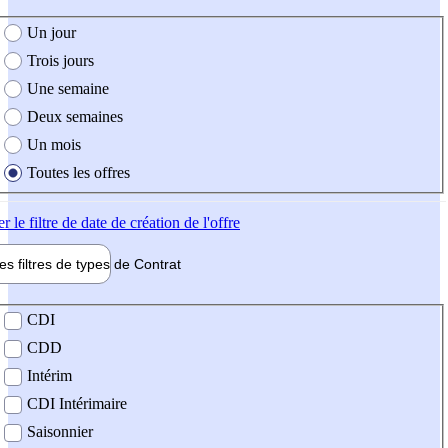
e création de l'offre
Un jour
Trois jours
Une semaine
Deux semaines
Un mois
Toutes les offres
er
le filtre de date de création de l'offre
les filtres de types de
Contrat
de contrat
CDI
CDD
Intérim
CDI Intérimaire
Saisonnier