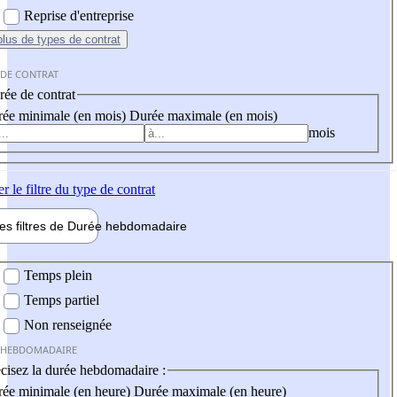
Reprise d'entreprise
plus
de types de contrat
 DE CONTRAT
ée de contrat
ée minimale (en mois)
Durée maximale (en mois)
mois
er
le filtre du type de contrat
les filtres de
Durée hebdo
madaire
 hebdomadaire
Temps plein
Temps partiel
Non renseignée
 HEBDOMADAIRE
cisez la durée hebdomadaire :
ée minimale (en heure)
Durée maximale (en heure)