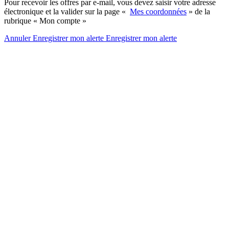
Pour recevoir les offres par e-mail, vous devez saisir votre adresse
électronique et la valider sur la page «
Mes coordonnées
» de la
rubrique « Mon compte »
Annuler
Enregistrer mon alerte
Enregistrer
mon alerte