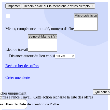
Imprimer
Besoin d'aide sur la recherche d'offres d'emploi ?
Métier, compétence, mot-clé, numéro d'offre
Lieu de travail
Distance autour du lieu choisi
Rechercher
des offres
Créer une alerte
Qui sont n
icher uniquement
 offres France Travail
Cette action recharge la liste des offres
les filtres de
Date de création
de l'offre