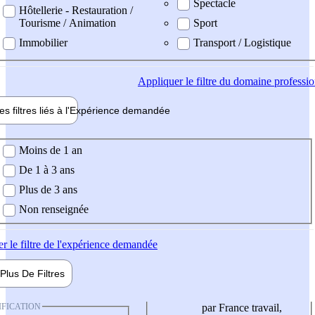
Spectacle
Hôtellerie - Restauration /
Tourisme / Animation
Sport
Immobilier
Transport / Logistique
Appliquer
le filtre du domaine professi
es filtres liés à l'
Expérience
demandée
ience demandée
Moins de 1 an
De 1 à 3 ans
Plus de 3 ans
Non renseignée
er
le filtre de l'expérience demandée
Plus De
Filtres
IFICATION
par France travail,