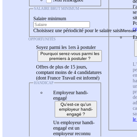
de
l
SALAIRE BRUT MINIMUM
se
si
Salaire minimum
Po
co
Choisissez une périodicité pour le salaire saisi
En
OPPORTUNITÉS
Soyez parmi les 1ers à postuler
Pourquoi serez-vous parmi les
premiers à postuler ?
L'
Offres de plus de 15 jours,
pe
comptant moins de 4 candidatures
en
(dont France Travail est informé)
ha
HANDICAP
un
pr
Employeur handi-
de
engagé
ad
Qu'est-ce qu'un
ca
employeur handi-
sa
engagé ?
le
Un employeur handi-
engagé est un
employeur reconnu