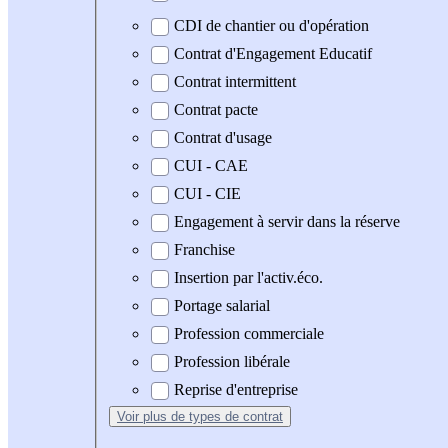
CDI de chantier ou d'opération
Contrat d'Engagement Educatif
Contrat intermittent
Contrat pacte
Contrat d'usage
CUI - CAE
CUI - CIE
Engagement à servir dans la réserve
Franchise
Insertion par l'activ.éco.
Portage salarial
Profession commerciale
Profession libérale
Reprise d'entreprise
Voir plus
de types de contrat