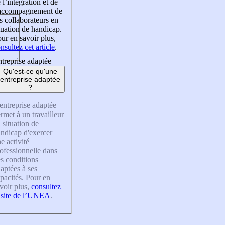
 l’intégration et de
’accompagnement de
s collaborateurs en
tuation de handicap.
ur en savoir plus,
nsultez cet article
.
treprise adaptée
Qu'est-ce qu'une
entreprise adaptée
?
entreprise adaptée
rmet à un travailleur
 situation de
ndicap d'exercer
e activité
ofessionnelle dans
s conditions
aptées à ses
pacités. Pour en
voir plus,
consultez
 site de l’UNEA
.