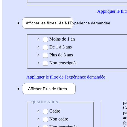
Appliquer
le fil
Afficher les filtres liés à l'
Expérience
demandée
Expérience demandée
Moins de 1 an
De 1 à 3 ans
Plus de 3 ans
Non renseignée
Appliquer
le filtre de l'expérience demandée
Afficher
Plus de
filtres
QUALIFICATION
pa
Ca
Cadre
pa
ac
Non cadre
fa
Non renseignée