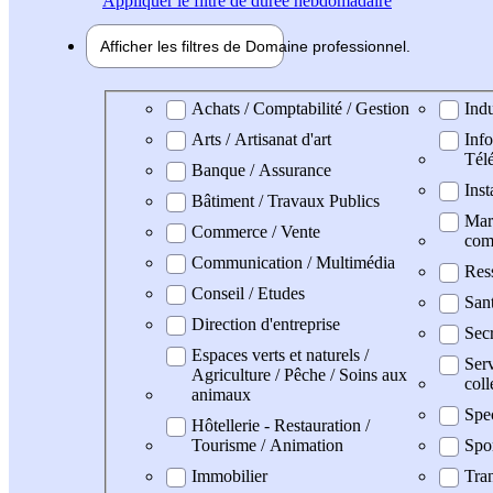
Appliquer
le filtre de durée hebdomadaire
Afficher les filtres de
Domaine pro
fessionnel
Domaine professionel
Achats / Comptabilité / Gestion
Indu
Arts / Artisanat d'art
Info
Tél
Banque / Assurance
Inst
Bâtiment / Travaux Publics
Mark
Commerce / Vente
com
Communication / Multimédia
Res
Conseil / Etudes
San
Direction d'entreprise
Secr
Espaces verts et naturels /
Serv
Agriculture / Pêche / Soins aux
coll
animaux
Spe
Hôtellerie - Restauration /
Tourisme / Animation
Spo
Immobilier
Tran