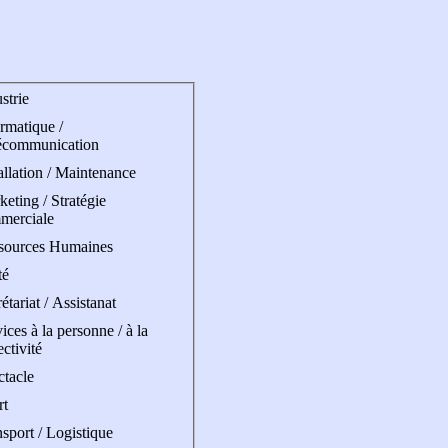
strie
rmatique /
écommunication
allation / Maintenance
eting / Stratégie
merciale
sources Humaines
té
étariat / Assistanat
ices à la personne / à la
ectivité
ctacle
rt
sport / Logistique