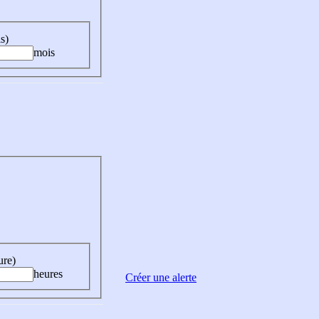
s)
mois
ure)
heures
Créer une alerte