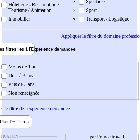
Spectacle
Hôtellerie - Restauration /
Tourisme / Animation
Sport
Immobilier
Transport / Logistique
Appliquer
le filtre du domaine professi
es filtres liés à l'
Expérience
demandée
ience demandée
Moins de 1 an
De 1 à 3 ans
Plus de 3 ans
Non renseignée
er
le filtre de l'expérience demandée
Plus De
Filtres
IFICATION
par France travail,