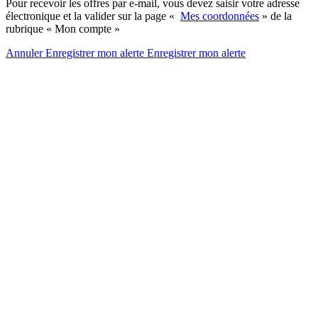
Pour recevoir les offres par e-mail, vous devez saisir votre adresse
électronique et la valider sur la page «
Mes coordonnées
» de la
rubrique « Mon compte »
Annuler
Enregistrer mon alerte
Enregistrer
mon alerte