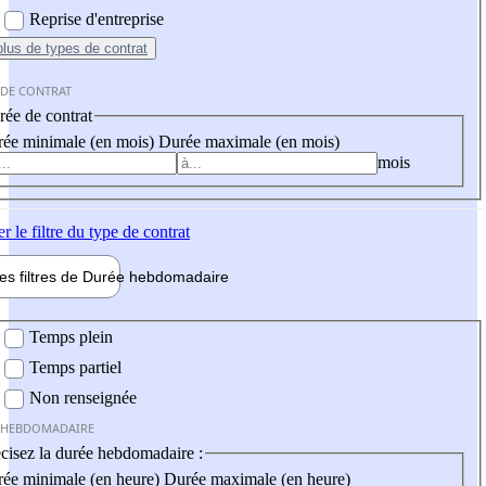
Reprise d'entreprise
plus
de types de contrat
 DE CONTRAT
ée de contrat
ée minimale (en mois)
Durée maximale (en mois)
mois
er
le filtre du type de contrat
les filtres de
Durée hebdo
madaire
 hebdomadaire
Temps plein
Temps partiel
Non renseignée
 HEBDOMADAIRE
cisez la durée hebdomadaire :
ée minimale (en heure)
Durée maximale (en heure)