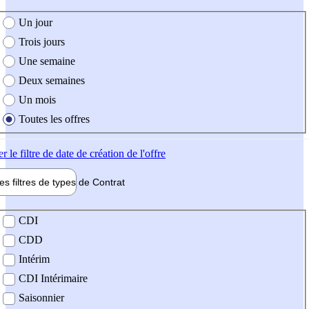
e création de l'offre
Un jour
Trois jours
Une semaine
Deux semaines
Un mois
Toutes les offres
er
le filtre de date de création de l'offre
les filtres de types de
Contrat
de contrat
CDI
CDD
Intérim
CDI Intérimaire
Saisonnier