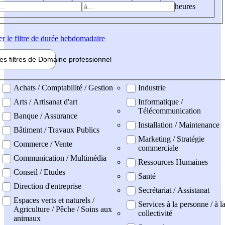
heures
er
le filtre de durée hebdomadaire
les filtres de
Domaine pro
fessionnel
ne professionel
Achats / Comptabilité / Gestion
Industrie
Arts / Artisanat d'art
Informatique /
Télécommunication
Banque / Assurance
Installation / Maintenance
Bâtiment / Travaux Publics
Marketing / Stratégie
Commerce / Vente
commerciale
Communication / Multimédia
Ressources Humaines
Conseil / Etudes
Santé
Direction d'entreprise
Secrétariat / Assistanat
Espaces verts et naturels /
Services à la personne / à l
Agriculture / Pêche / Soins aux
collectivité
animaux