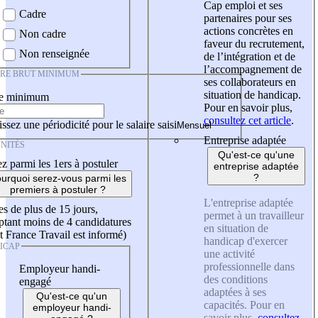
Cap emploi et ses
Cadre
partenaires pour ses
actions concrètes en
Non cadre
faveur du recrutement,
Non renseignée
de l’intégration et de
l’accompagnement de
IRE BRUT MINIMUM
ses collaborateurs en
situation de handicap.
re minimum
Pour en savoir plus,
consultez cet article
.
ssez une périodicité pour le salaire saisi
Entreprise adaptée
NITÉS
Qu'est-ce qu'une
z parmi les 1ers à postuler
entreprise adaptée
?
urquoi serez-vous parmi les
premiers à postuler ?
L'entreprise adaptée
es de plus de 15 jours,
permet à un travailleur
tant moins de 4 candidatures
en situation de
t France Travail est informé)
handicap d'exercer
ICAP
une activité
professionnelle dans
Employeur handi-
des conditions
engagé
adaptées à ses
Qu'est-ce qu'un
capacités. Pour en
employeur handi-
savoir plus,
consultez