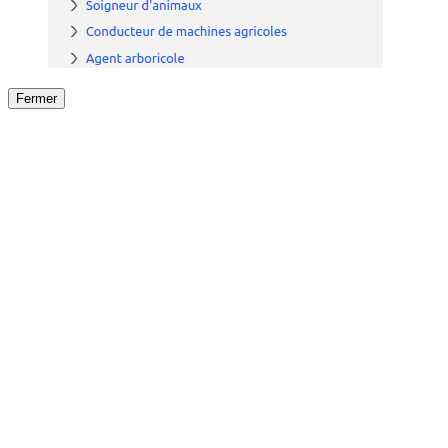
Fermer
Fermer
le détail de l'offre
/
Offre
sur
Offre précéden