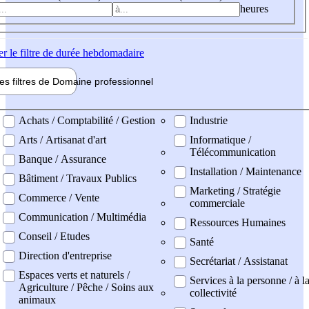
heures
er
le filtre de durée hebdomadaire
les filtres de
Domaine pro
fessionnel
ne professionel
Achats / Comptabilité / Gestion
Industrie
Arts / Artisanat d'art
Informatique /
Télécommunication
Banque / Assurance
Installation / Maintenance
Bâtiment / Travaux Publics
Marketing / Stratégie
Commerce / Vente
commerciale
Communication / Multimédia
Ressources Humaines
Conseil / Etudes
Santé
Direction d'entreprise
Secrétariat / Assistanat
Espaces verts et naturels /
Services à la personne / à l
Agriculture / Pêche / Soins aux
collectivité
animaux