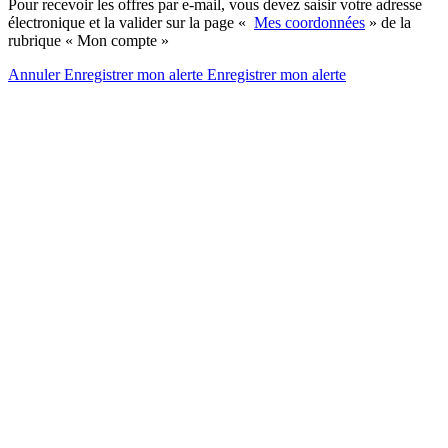
Pour recevoir les offres par e-mail, vous devez saisir votre adresse
électronique et la valider sur la page «
Mes coordonnées
» de la
rubrique « Mon compte »
Annuler
Enregistrer mon alerte
Enregistrer
mon alerte