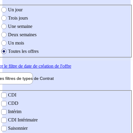
e création de l'offre
Un jour
Trois jours
Une semaine
Deux semaines
Un mois
Toutes les offres
er
le filtre de date de création de l'offre
les filtres de types de
Contrat
de contrat
CDI
CDD
Intérim
CDI Intérimaire
Saisonnier