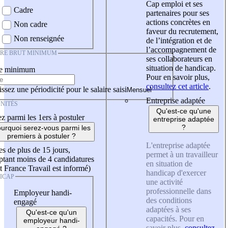
Cap emploi et ses
Cadre
partenaires pour ses
actions concrètes en
Non cadre
faveur du recrutement,
Non renseignée
de l’intégration et de
l’accompagnement de
IRE BRUT MINIMUM
ses collaborateurs en
situation de handicap.
re minimum
Pour en savoir plus,
consultez cet article
.
ssez une périodicité pour le salaire saisi
Entreprise adaptée
NITÉS
Qu'est-ce qu'une
z parmi les 1ers à postuler
entreprise adaptée
?
urquoi serez-vous parmi les
premiers à postuler ?
L'entreprise adaptée
es de plus de 15 jours,
permet à un travailleur
tant moins de 4 candidatures
en situation de
t France Travail est informé)
handicap d'exercer
ICAP
une activité
professionnelle dans
Employeur handi-
des conditions
engagé
adaptées à ses
Qu'est-ce qu'un
capacités. Pour en
employeur handi-
savoir plus,
consultez