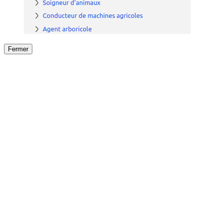
Fermer
Fermer
le détail de l'offre
/
Offre
sur
Offre précéden