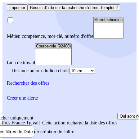
Imprimer
Besoin d'aide sur la recherche d'offres d'emploi ?
Métier, compétence, mot-clé, numéro d'offre
Lieu de travail
Distance autour du lieu choisi
Rechercher
des offres
Créer une alerte
Qui sont n
icher uniquement
 offres France Travail
Cette action recharge la liste des offres
les filtres de
Date de création
de l'offre