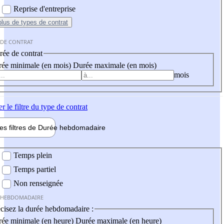
Reprise d'entreprise
plus
de types de contrat
 DE CONTRAT
ée de contrat
ée minimale (en mois)
Durée maximale (en mois)
mois
er
le filtre du type de contrat
les filtres de
Durée hebdo
madaire
 hebdomadaire
Temps plein
Temps partiel
Non renseignée
 HEBDOMADAIRE
cisez la durée hebdomadaire :
ée minimale (en heure)
Durée maximale (en heure)