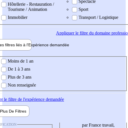
Spectacle
Hôtellerie - Restauration /
Tourisme / Animation
Sport
Immobilier
Transport / Logistique
Appliquer
le filtre du domaine professi
es filtres liés à l'
Expérience
demandée
ience demandée
Moins de 1 an
De 1 à 3 ans
Plus de 3 ans
Non renseignée
er
le filtre de l'expérience demandée
Plus De
Filtres
IFICATION
par France travail,