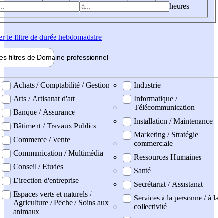
heures
er
le filtre de durée hebdomadaire
les filtres de
Domaine pro
fessionnel
ne professionel
Achats / Comptabilité / Gestion
Industrie
Arts / Artisanat d'art
Informatique /
Télécommunication
Banque / Assurance
Installation / Maintenance
Bâtiment / Travaux Publics
Marketing / Stratégie
Commerce / Vente
commerciale
Communication / Multimédia
Ressources Humaines
Conseil / Etudes
Santé
Direction d'entreprise
Secrétariat / Assistanat
Espaces verts et naturels /
Services à la personne / à l
Agriculture / Pêche / Soins aux
collectivité
animaux