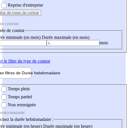
Reprise d'entreprise
plus
de types de contrat
 DE CONTRAT
ée de contrat
ée minimale (en mois)
Durée maximale (en mois)
mois
er
le filtre du type de contrat
les filtres de
Durée hebdo
madaire
 hebdomadaire
Temps plein
Temps partiel
Non renseignée
 HEBDOMADAIRE
cisez la durée hebdomadaire :
ée minimale (en heure)
Durée maximale (en heure)