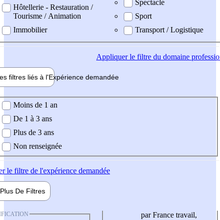
Spectacle
Hôtellerie - Restauration /
Tourisme / Animation
Sport
Immobilier
Transport / Logistique
Appliquer
le filtre du domaine professi
es filtres liés à l'
Expérience
demandée
ience demandée
Moins de 1 an
De 1 à 3 ans
Plus de 3 ans
Non renseignée
er
le filtre de l'expérience demandée
Plus De
Filtres
IFICATION
par France travail,