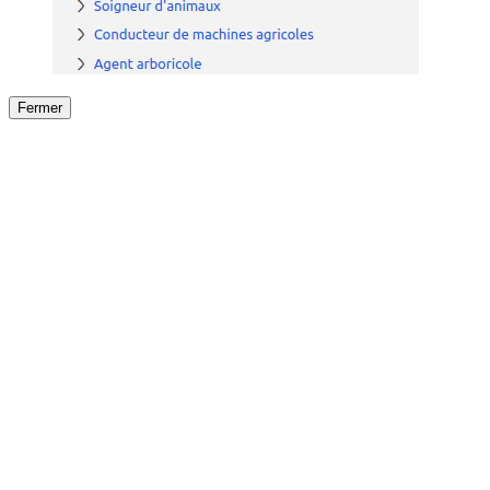
Fermer
Fermer
le détail de l'offre
/
Offre
sur
Offre précéden