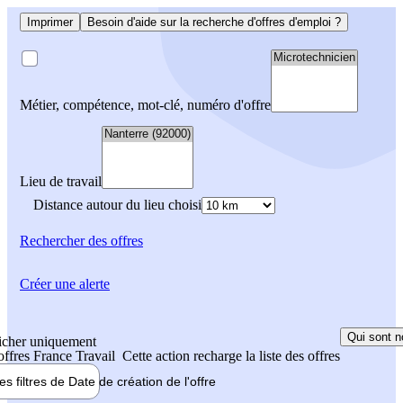
Imprimer
Besoin d'aide sur la recherche d'offres d'emploi ?
Métier, compétence, mot-clé, numéro d'offre
Lieu de travail
Distance autour du lieu choisi
Rechercher
des offres
Créer une alerte
Qui sont n
icher uniquement
 offres France Travail
Cette action recharge la liste des offres
les filtres de
Date de création
de l'offre