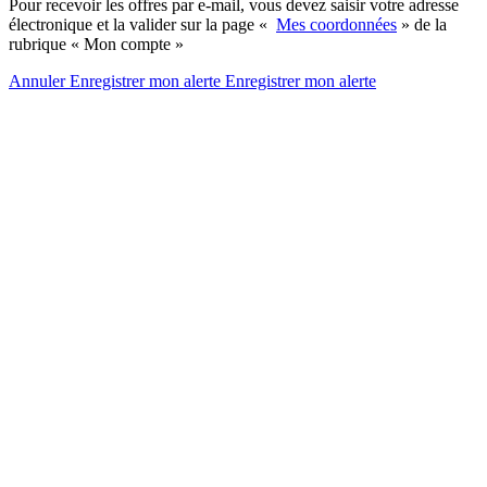
Pour recevoir les offres par e-mail, vous devez saisir votre adresse
électronique et la valider sur la page «
Mes coordonnées
» de la
rubrique « Mon compte »
Annuler
Enregistrer mon alerte
Enregistrer
mon alerte