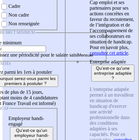
Cap emploi et ses
Cadre
partenaires pour ses
actions concrètes en
Non cadre
faveur du recrutement,
Non renseignée
de l’intégration et de
l’accompagnement de
IRE BRUT MINIMUM
ses collaborateurs en
situation de handicap.
re minimum
Pour en savoir plus,
consultez cet article
.
ssez une périodicité pour le salaire saisi
Entreprise adaptée
NITÉS
Qu'est-ce qu'une
z parmi les 1ers à postuler
entreprise adaptée
?
urquoi serez-vous parmi les
premiers à postuler ?
L'entreprise adaptée
es de plus de 15 jours,
permet à un travailleur
tant moins de 4 candidatures
en situation de
t France Travail est informé)
handicap d'exercer
ICAP
une activité
professionnelle dans
Employeur handi-
des conditions
engagé
adaptées à ses
Qu'est-ce qu'un
capacités. Pour en
employeur handi-
savoir plus,
consultez