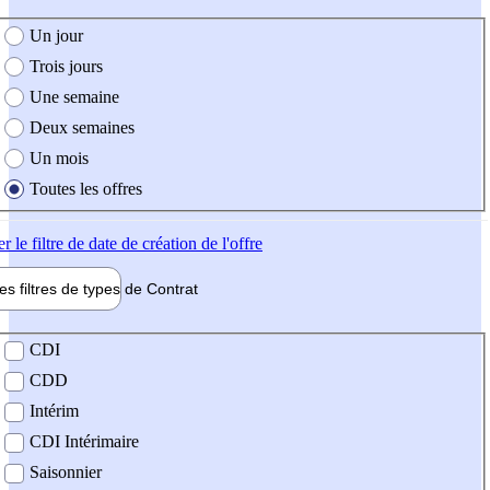
e création de l'offre
Un jour
Trois jours
Une semaine
Deux semaines
Un mois
Toutes les offres
er
le filtre de date de création de l'offre
les filtres de types de
Contrat
de contrat
CDI
CDD
Intérim
CDI Intérimaire
Saisonnier