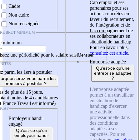
Cap emploi et ses
Cadre
partenaires pour ses
actions concrètes en
Non cadre
faveur du recrutement,
Non renseignée
de l’intégration et de
l’accompagnement de
IRE BRUT MINIMUM
ses collaborateurs en
situation de handicap.
re minimum
Pour en savoir plus,
consultez cet article
.
ssez une périodicité pour le salaire saisi
Entreprise adaptée
NITÉS
Qu'est-ce qu'une
z parmi les 1ers à postuler
entreprise adaptée
?
urquoi serez-vous parmi les
premiers à postuler ?
L'entreprise adaptée
es de plus de 15 jours,
permet à un travailleur
tant moins de 4 candidatures
en situation de
t France Travail est informé)
handicap d'exercer
ICAP
une activité
professionnelle dans
Employeur handi-
des conditions
engagé
adaptées à ses
Qu'est-ce qu'un
capacités. Pour en
employeur handi-
savoir plus,
consultez