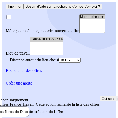
Imprimer
Besoin d'aide sur la recherche d'offres d'emploi ?
Métier, compétence, mot-clé, numéro d'offre
Lieu de travail
Distance autour du lieu choisi
Rechercher
des offres
Créer une alerte
Qui sont n
icher uniquement
 offres France Travail
Cette action recharge la liste des offres
les filtres de
Date de création
de l'offre