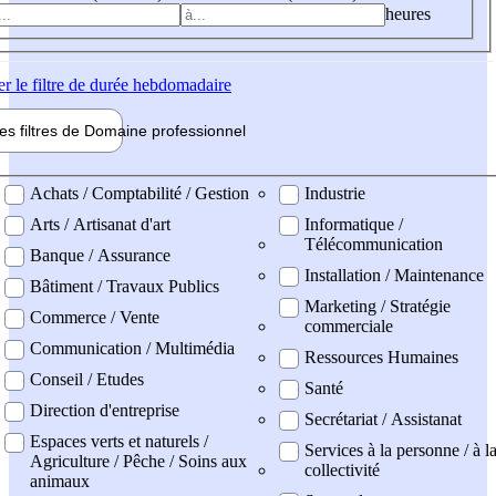
heures
er
le filtre de durée hebdomadaire
les filtres de
Domaine pro
fessionnel
ne professionel
Achats / Comptabilité / Gestion
Industrie
Arts / Artisanat d'art
Informatique /
Télécommunication
Banque / Assurance
Installation / Maintenance
Bâtiment / Travaux Publics
Marketing / Stratégie
Commerce / Vente
commerciale
Communication / Multimédia
Ressources Humaines
Conseil / Etudes
Santé
Direction d'entreprise
Secrétariat / Assistanat
Espaces verts et naturels /
Services à la personne / à l
Agriculture / Pêche / Soins aux
collectivité
animaux