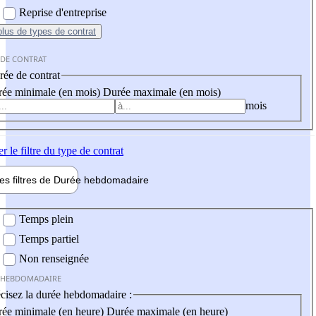
Reprise d'entreprise
plus
de types de contrat
 DE CONTRAT
ée de contrat
ée minimale (en mois)
Durée maximale (en mois)
mois
er
le filtre du type de contrat
les filtres de
Durée hebdo
madaire
 hebdomadaire
Temps plein
Temps partiel
Non renseignée
 HEBDOMADAIRE
cisez la durée hebdomadaire :
ée minimale (en heure)
Durée maximale (en heure)