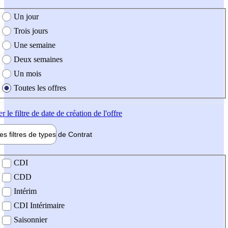
e création de l'offre
Un jour
Trois jours
Une semaine
Deux semaines
Un mois
Toutes les offres
er
le filtre de date de création de l'offre
les filtres de types de
Contrat
de contrat
CDI
CDD
Intérim
CDI Intérimaire
Saisonnier