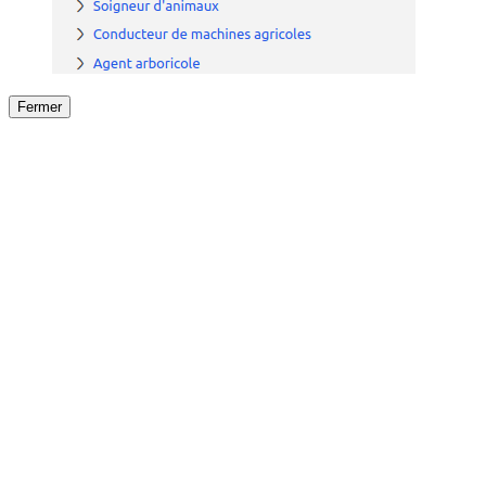
Fermer
Fermer
le détail de l'offre
/
Offre
sur
Offre précéden