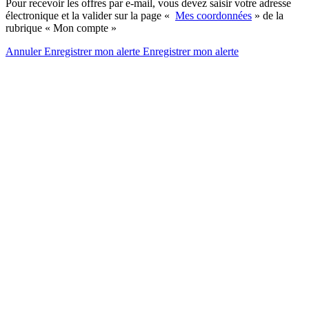
Pour recevoir les offres par e-mail, vous devez saisir votre adresse
électronique et la valider sur la page «
Mes coordonnées
» de la
rubrique « Mon compte »
Annuler
Enregistrer mon alerte
Enregistrer
mon alerte