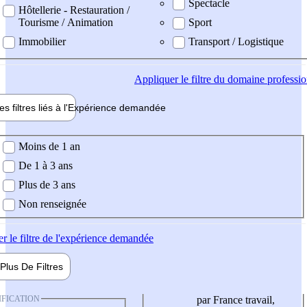
Spectacle
Hôtellerie - Restauration /
Tourisme / Animation
Sport
Immobilier
Transport / Logistique
Appliquer
le filtre du domaine professi
es filtres liés à l'
Expérience
demandée
ience demandée
Moins de 1 an
De 1 à 3 ans
Plus de 3 ans
Non renseignée
er
le filtre de l'expérience demandée
Plus De
Filtres
IFICATION
par France travail,