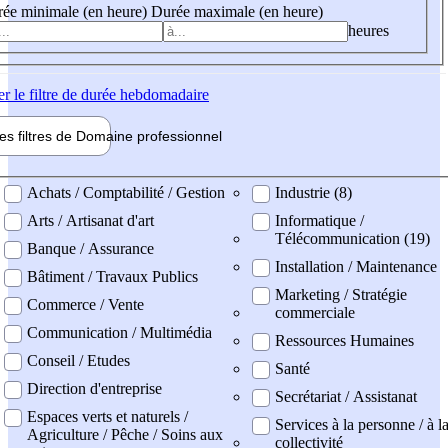
ée minimale (en heure)
Durée maximale (en heure)
heures
er
le filtre de durée hebdomadaire
les filtres de
Domaine pro
fessionnel
ne professionel
Achats / Comptabilité / Gestion
Industrie (8)
Arts / Artisanat d'art
Informatique /
Télécommunication (19)
Banque / Assurance
Installation / Maintenance
Bâtiment / Travaux Publics
Marketing / Stratégie
Commerce / Vente
commerciale
Communication / Multimédia
Ressources Humaines
Conseil / Etudes
Santé
Direction d'entreprise
Secrétariat / Assistanat
Espaces verts et naturels /
Services à la personne / à l
Agriculture / Pêche / Soins aux
collectivité