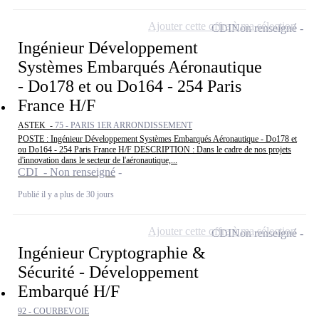
Ajouter cette offre à ma sélection
CDI
Non renseigné
Ingénieur Développement
Systèmes Embarqués Aéronautique
- Do178 et ou Do164 - 254 Paris
France H/F
ASTEK -
75 - PARIS 1ER ARRONDISSEMENT
POSTE : Ingénieur Développement Systèmes Embarqués Aéronautique - Do178 et
ou Do164 - 254 Paris France H/F DESCRIPTION : Dans le cadre de nos projets
d'innovation dans le secteur de l'aéronautique,...
CDI - Non renseigné
Publié il y a plus de 30 jours
Ajouter cette offre à ma sélection
CDI
Non renseigné
Ingénieur Cryptographie &
Sécurité - Développement
Embarqué H/F
92 - COURBEVOIE