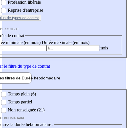
Profession libérale
Reprise d'entreprise
plus
de types de contrat
 DE CONTRAT
ée de contrat
ée minimale (en mois)
Durée maximale (en mois)
mois
er
le filtre du type de contrat
les filtres de
Durée hebdo
madaire
 hebdomadaire
Temps plein (6)
Temps partiel
Non renseignée (21)
 HEBDOMADAIRE
cisez la durée hebdomadaire :