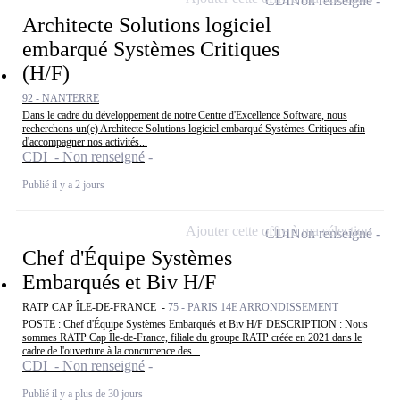
CDI
Non renseigné
Architecte Solutions logiciel
embarqué Systèmes Critiques
(H/F)
92 - NANTERRE
Dans le cadre du développement de notre Centre d'Excellence Software, nous
recherchons un(e) Architecte Solutions logiciel embarqué Systèmes Critiques afin
d'accompagner nos activités...
CDI - Non renseigné
Publié il y a 2 jours
Ajouter cette offre à ma sélection
CDI
Non renseigné
Chef d'Équipe Systèmes
Embarqués et Biv H/F
RATP CAP ÎLE-DE-FRANCE -
75 - PARIS 14E ARRONDISSEMENT
POSTE : Chef d'Équipe Systèmes Embarqués et Biv H/F DESCRIPTION : Nous
sommes RATP Cap Île-de-France, filiale du groupe RATP créée en 2021 dans le
cadre de l'ouverture à la concurrence des...
CDI - Non renseigné
Publié il y a plus de 30 jours