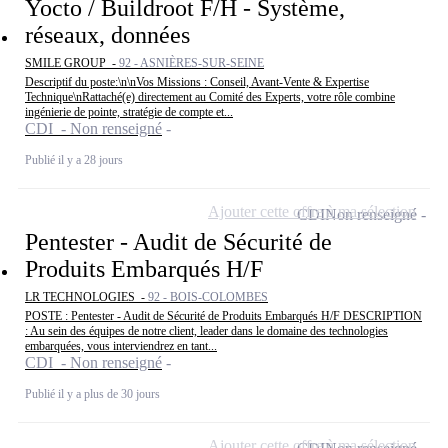
Yocto / Buildroot F/H - Système,
réseaux, données
SMILE GROUP -
92 - ASNIÈRES-SUR-SEINE
Descriptif du poste:\n\nVos Missions : Conseil, Avant-Vente & Expertise
Technique\nRattaché(e) directement au Comité des Experts, votre rôle combine
ingénierie de pointe, stratégie de compte et...
CDI - Non renseigné
Publié il y a 28 jours
Ajouter cette offre à ma sélection
CDI
Non renseigné
Pentester - Audit de Sécurité de
Produits Embarqués H/F
LR TECHNOLOGIES -
92 - BOIS-COLOMBES
POSTE : Pentester - Audit de Sécurité de Produits Embarqués H/F DESCRIPTION
: Au sein des équipes de notre client, leader dans le domaine des technologies
embarquées, vous interviendrez en tant...
CDI - Non renseigné
Publié il y a plus de 30 jours
Ajouter cette offre à ma sélection