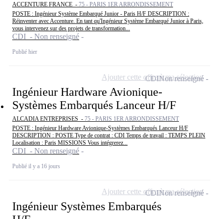
ACCENTURE FRANCE -
75 - PARIS 1ER ARRONDISSEMENT
POSTE : Ingénieur Système Embarqué Junior - Paris H/F DESCRIPTION :
Réinventer avec Accenture. En tant qu'Ingénieur Système Embarqué Junior à Paris,
vous intervenez sur des projets de transformation...
CDI - Non renseigné
Publié hier
Ajouter cette offre à ma sélection
CDI
Non renseigné
Ingénieur Hardware Avionique-
Systèmes Embarqués Lanceur H/F
ALCADIA ENTREPRISES -
75 - PARIS 1ER ARRONDISSEMENT
POSTE : Ingénieur Hardware Avionique-Systèmes Embarqués Lanceur H/F
DESCRIPTION : POSTE Type de contrat : CDI Temps de travail : TEMPS PLEIN
Localisation : Paris MISSIONS Vous intégrerez...
CDI - Non renseigné
Publié il y a 16 jours
Ajouter cette offre à ma sélection
CDI
Non renseigné
Ingénieur Systèmes Embarqués