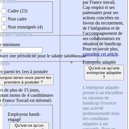
IFICATION
par France travail,
Cap emploi et ses
Cadre (23)
partenaires pour ses
actions concrètes en
Non cadre
faveur du recrutement,
Non renseignée (4)
de l’intégration et de
l’accompagnement de
IRE BRUT MINIMUM
ses collaborateurs en
situation de handicap.
re minimum
Pour en savoir plus,
consultez cet article
.
ssez une périodicité pour le salaire saisi
Entreprise adaptée
NITÉS
Qu'est-ce qu'une
z parmi les 1ers à postuler
entreprise adaptée
?
urquoi serez-vous parmi les
premiers à postuler ?
L'entreprise adaptée
es de plus de 15 jours,
permet à un travailleur
tant moins de 4 candidatures
en situation de
t France Travail est informé)
handicap d'exercer
ICAP
une activité
professionnelle dans
Employeur handi-
des conditions
engagé
adaptées à ses
Qu'est-ce qu'un
capacités. Pour en