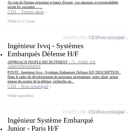
Au sein de l'équipe avionique et bancs d'essais, vos missions et responsabilités
seront les suivantes : - ...
CDI - Temps plein
Publié il y a 2 jours
Ajouter cette offre à ma sélection
CDI
Non renseigné
Ingénieur Ivvq - Systèmes
Embarqués Défense H/F
APPROACH PEOPLE RECRUITMENT -
75 - PARIS 1ER
ARRONDISSEMENT
POSTE : Ingénieur Ivvq - Systèmes Embarqués Défense H/F DESCRIPTION :
Dans le cadre du développement de nouveaux programmes, notre client, acteur
majeur du secteur de la défense, recherche un...
CDI - Non renseigné
Publié aujourd'hui
Ajouter cette offre à ma sélection
CDI
Non renseigné
Ingénieur Système Embarqué
Junior - Paris H/F