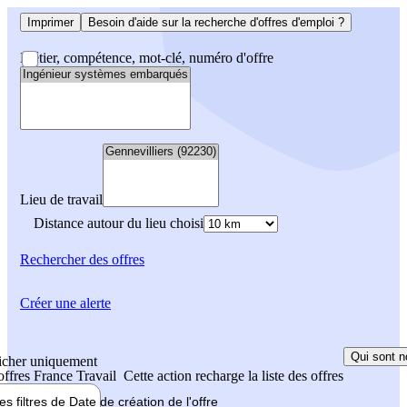
Imprimer
Besoin d'aide sur la recherche d'offres d'emploi ?
Métier, compétence, mot-clé, numéro d'offre
Lieu de travail
Distance autour du lieu choisi
Rechercher
des offres
Créer une alerte
Qui sont n
icher uniquement
 offres France Travail
Cette action recharge la liste des offres
les filtres de
Date de création
de l'offre