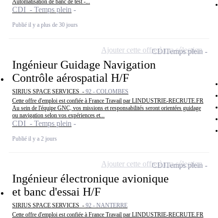
Automatisation de banc de test -...
CDI - Temps plein
Publié il y a plus de 30 jours
Ajouter cette offre à ma sélection
CDI
Temps plein
Ingénieur Guidage Navigation
Contrôle aérospatial H/F
SIRIUS SPACE SERVICES -
92 - COLOMBES
Cette offre d'emploi est confiée à France Travail par LINDUSTRIE-RECRUTE.FR
Au sein de l'équipe GNC, vos missions et responsabilités seront orientées guidage
ou navigation selon vos expériences et...
CDI - Temps plein
Publié il y a 2 jours
Ajouter cette offre à ma sélection
CDI
Temps plein
Ingénieur électronique avionique
et banc d'essai H/F
SIRIUS SPACE SERVICES -
92 - NANTERRE
Cette offre d'emploi est confiée à France Travail par LINDUSTRIE-RECRUTE.FR