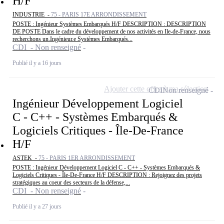
H/F
INDUSTRIE -
75 - PARIS 17E ARRONDISSEMENT
POSTE : Ingénieur Systèmes Embarqués H/F DESCRIPTION : DESCRIPTION
DE POSTE Dans le cadre du développement de nos activités en Ile-de-France, nous
recherchons un.Ingénieur.e Systèmes Embarqués...
CDI - Non renseigné
Publié il y a 16 jours
Ajouter cette offre à ma sélection
CDI
Non renseigné
Ingénieur Développement Logiciel
C - C++ - Systèmes Embarqués &
Logiciels Critiques - Île-De-France
H/F
ASTEK -
75 - PARIS 1ER ARRONDISSEMENT
POSTE : Ingénieur Développement Logiciel C - C++ - Systèmes Embarqués &
Logiciels Critiques - Île-De-France H/F DESCRIPTION : Rejoignez des projets
stratégiques au coeur des secteurs de la défense,...
CDI - Non renseigné
Publié il y a 27 jours