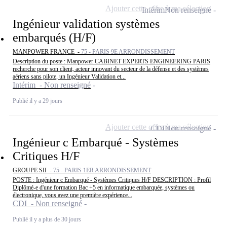
Ajouter cette offre à ma sélection
Intérim
Non renseigné
Ingénieur validation systèmes
embarqués (H/F)
MANPOWER FRANCE -
75 - PARIS 9E ARRONDISSEMENT
Description du poste : Manpower CABINET EXPERTS ENGINEERING PARIS
recherche pour son client, acteur innovant du secteur de la défense et des systèmes
aériens sans pilote, un Ingénieur Validation et...
Intérim - Non renseigné
Publié il y a 29 jours
Ajouter cette offre à ma sélection
CDI
Non renseigné
Ingénieur c Embarqué - Systèmes
Critiques H/F
GROUPE SII -
75 - PARIS 1ER ARRONDISSEMENT
POSTE : Ingénieur c Embarqué - Systèmes Critiques H/F DESCRIPTION : Profil
Diplômé-e d'une formation Bac +5 en informatique embarquée, systèmes ou
électronique, vous avez une première expérience...
CDI - Non renseigné
Publié il y a plus de 30 jours