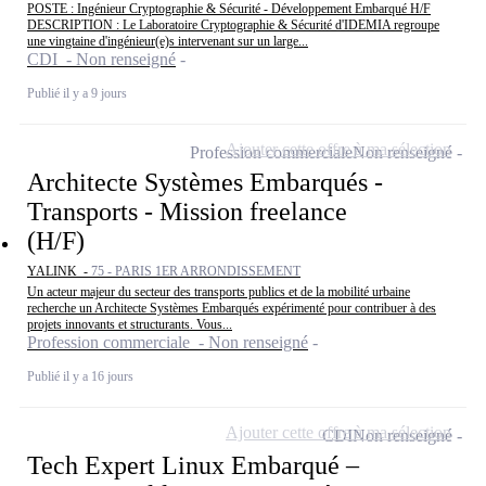
POSTE : Ingénieur Cryptographie & Sécurité - Développement Embarqué H/F
DESCRIPTION : Le Laboratoire Cryptographie & Sécurité d'IDEMIA regroupe
une vingtaine d'ingénieur(e)s intervenant sur un large...
CDI - Non renseigné
Publié il y a 9 jours
Ajouter cette offre à ma sélection
Profession commerciale
Non renseigné
Architecte Systèmes Embarqués -
Transports - Mission freelance
(H/F)
YALINK -
75 - PARIS 1ER ARRONDISSEMENT
Un acteur majeur du secteur des transports publics et de la mobilité urbaine
recherche un Architecte Systèmes Embarqués expérimenté pour contribuer à des
projets innovants et structurants. Vous...
Profession commerciale - Non renseigné
Publié il y a 16 jours
Ajouter cette offre à ma sélection
CDI
Non renseigné
Tech Expert Linux Embarqué –