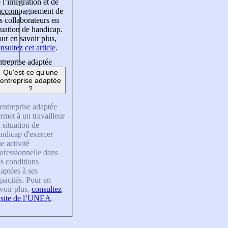
 l’intégration et de
’accompagnement de
s collaborateurs en
tuation de handicap.
ur en savoir plus,
nsultez cet article
.
treprise adaptée
Qu'est-ce qu'une
entreprise adaptée
?
entreprise adaptée
rmet à un travailleur
 situation de
ndicap d'exercer
e activité
ofessionnelle dans
s conditions
aptées à ses
pacités. Pour en
voir plus,
consultez
 site de l’UNEA
.