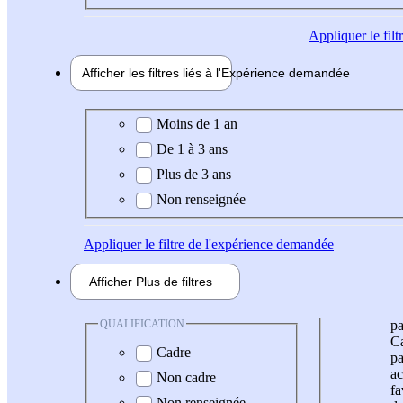
Appliquer
le fil
Afficher les filtres liés à l'
Expérience
demandée
Expérience demandée
Moins de 1 an
De 1 à 3 ans
Plus de 3 ans
Non renseignée
Appliquer
le filtre de l'expérience demandée
Afficher
Plus de
filtres
QUALIFICATION
pa
Ca
Cadre
pa
ac
Non cadre
fa
Non renseignée