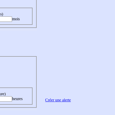
s)
mois
ure)
heures
Créer une alerte