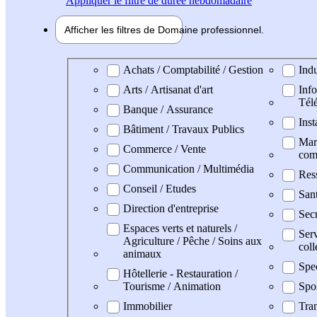
Appliquer
le filtre de durée hebdomadaire
Afficher les filtres de
Domaine pro
fessionnel
Domaine professionel
Achats / Comptabilité / Gestion
Indu
Arts / Artisanat d'art
Info
Tél
Banque / Assurance
Inst
Bâtiment / Travaux Publics
Mark
Commerce / Vente
com
Communication / Multimédia
Res
Conseil / Etudes
San
Direction d'entreprise
Secr
Espaces verts et naturels /
Serv
Agriculture / Pêche / Soins aux
coll
animaux
Spe
Hôtellerie - Restauration /
Tourisme / Animation
Spo
Immobilier
Tran