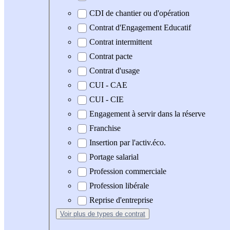
CDI de chantier ou d'opération
Contrat d'Engagement Educatif
Contrat intermittent
Contrat pacte
Contrat d'usage
CUI - CAE
CUI - CIE
Engagement à servir dans la réserve
Franchise
Insertion par l'activ.éco.
Portage salarial
Profession commerciale
Profession libérale
Reprise d'entreprise
Voir plus
de types de contrat