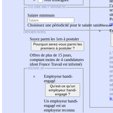
de
l
SALAIRE BRUT MINIMUM
se
si
Salaire minimum
Po
co
Choisissez une périodicité pour le salaire saisi
En
OPPORTUNITÉS
Soyez parmi les 1ers à postuler
Pourquoi serez-vous parmi les
premiers à postuler ?
L'
Offres de plus de 15 jours,
pe
comptant moins de 4 candidatures
en
(dont France Travail est informé)
ha
HANDICAP
un
pr
Employeur handi-
de
engagé
ad
Qu'est-ce qu'un
ca
employeur handi-
sa
engagé ?
le
Un employeur handi-
engagé est un
employeur reconnu