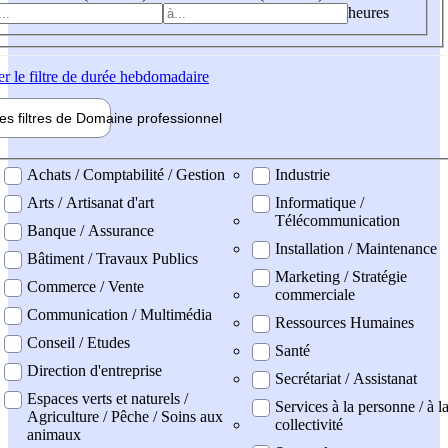
heures
er
le filtre de durée hebdomadaire
les filtres de
Domaine pro
fessionnel
ne professionel
Achats / Comptabilité / Gestion
Industrie
Arts / Artisanat d'art
Informatique /
Télécommunication
Banque / Assurance
Installation / Maintenance
Bâtiment / Travaux Publics
Marketing / Stratégie
Commerce / Vente
commerciale
Communication / Multimédia
Ressources Humaines
Conseil / Etudes
Santé
Direction d'entreprise
Secrétariat / Assistanat
Espaces verts et naturels /
Services à la personne / à l
Agriculture / Pêche / Soins aux
collectivité
animaux