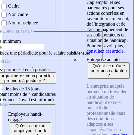
Cap emploi et ses
Cadre
partenaires pour ses
actions concrètes en
Non cadre
faveur du recrutement,
Non renseignée
de l’intégration et de
l’accompagnement de
IRE BRUT MINIMUM
ses collaborateurs en
situation de handicap.
re minimum
Pour en savoir plus,
consultez cet article
.
ssez une périodicité pour le salaire saisi
Entreprise adaptée
NITÉS
Qu'est-ce qu'une
z parmi les 1ers à postuler
entreprise adaptée
?
urquoi serez-vous parmi les
premiers à postuler ?
L'entreprise adaptée
es de plus de 15 jours,
permet à un travailleur
tant moins de 4 candidatures
en situation de
t France Travail est informé)
handicap d'exercer
ICAP
une activité
professionnelle dans
Employeur handi-
des conditions
engagé
adaptées à ses
Qu'est-ce qu'un
capacités. Pour en
employeur handi-
savoir plus,
consultez