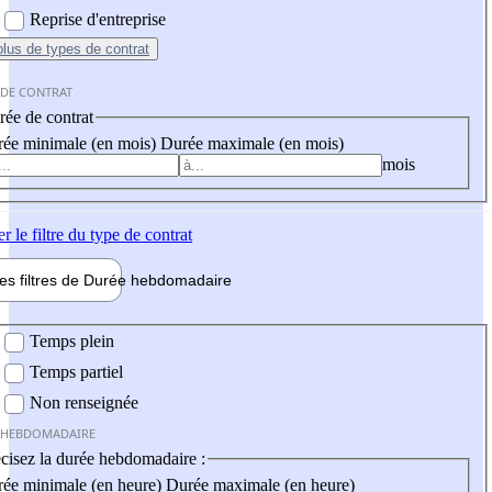
Reprise d'entreprise
plus
de types de contrat
 DE CONTRAT
ée de contrat
ée minimale (en mois)
Durée maximale (en mois)
mois
er
le filtre du type de contrat
les filtres de
Durée hebdo
madaire
 hebdomadaire
Temps plein
Temps partiel
Non renseignée
 HEBDOMADAIRE
cisez la durée hebdomadaire :
ée minimale (en heure)
Durée maximale (en heure)