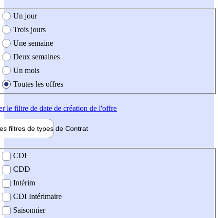
e création de l'offre
Un jour
Trois jours
Une semaine
Deux semaines
Un mois
Toutes les offres
er
le filtre de date de création de l'offre
les filtres de types de
Contrat
de contrat
CDI
CDD
Intérim
CDI Intérimaire
Saisonnier