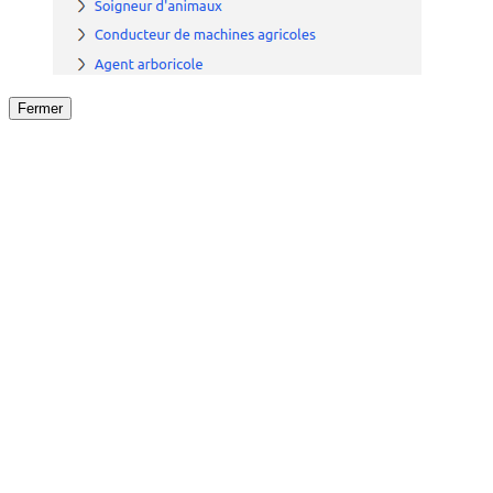
Fermer
Fermer
le détail de l'offre
/
Offre
sur
Offre précéden