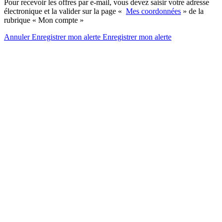
Pour recevoir les offres par e-mail, vous devez saisir votre adresse
électronique et la valider sur la page «
Mes coordonnées
» de la
rubrique « Mon compte »
Annuler
Enregistrer mon alerte
Enregistrer
mon alerte