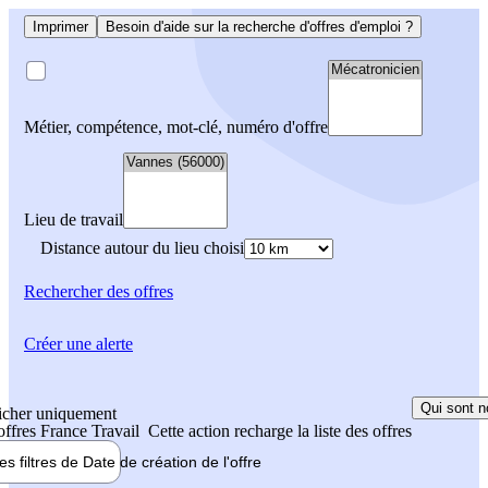
Imprimer
Besoin d'aide sur la recherche d'offres d'emploi ?
Métier, compétence, mot-clé, numéro d'offre
Lieu de travail
Distance autour du lieu choisi
Rechercher
des offres
Créer une alerte
Qui sont n
icher uniquement
 offres France Travail
Cette action recharge la liste des offres
les filtres de
Date de création
de l'offre