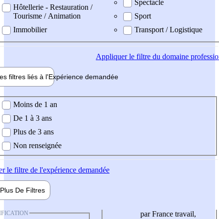
Spectacle
Hôtellerie - Restauration /
Tourisme / Animation
Sport
Immobilier
Transport / Logistique
Appliquer
le filtre du domaine professi
es filtres liés à l'
Expérience
demandée
ience demandée
Moins de 1 an
De 1 à 3 ans
Plus de 3 ans
Non renseignée
er
le filtre de l'expérience demandée
Plus De
Filtres
IFICATION
par France travail,