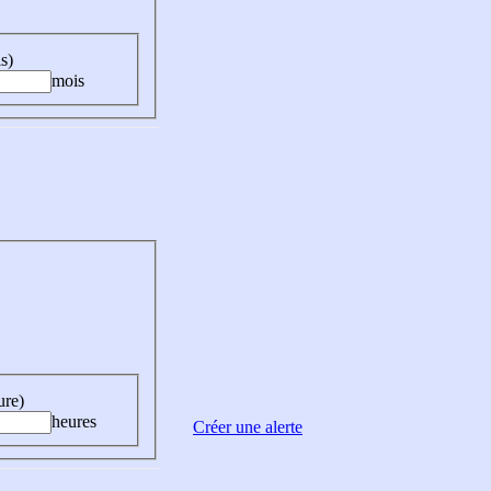
s)
mois
ure)
heures
Créer une alerte