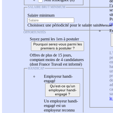
de
l
SALAIRE BRUT MINIMUM
se
si
Salaire minimum
Po
co
Choisissez une périodicité pour le salaire saisi
En
OPPORTUNITÉS
Soyez parmi les 1ers à postuler
Pourquoi serez-vous parmi les
premiers à postuler ?
L'
Offres de plus de 15 jours,
pe
comptant moins de 4 candidatures
en
(dont France Travail est informé)
ha
HANDICAP
un
pr
Employeur handi-
de
engagé
ad
Qu'est-ce qu'un
ca
employeur handi-
sa
engagé ?
le
Un employeur handi-
engagé est un
employeur reconnu