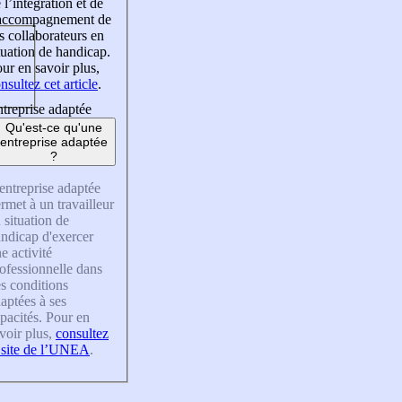
 l’intégration et de
’accompagnement de
s collaborateurs en
tuation de handicap.
ur en savoir plus,
nsultez cet article
.
treprise adaptée
Qu'est-ce qu'une
entreprise adaptée
?
entreprise adaptée
rmet à un travailleur
 situation de
ndicap d'exercer
e activité
ofessionnelle dans
s conditions
aptées à ses
pacités. Pour en
voir plus,
consultez
 site de l’UNEA
.