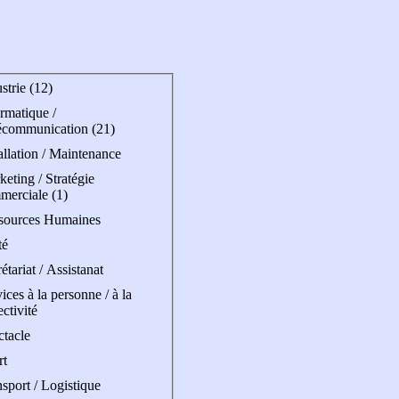
strie (12)
rmatique /
écommunication (21)
allation / Maintenance
eting / Stratégie
merciale (1)
sources Humaines
té
étariat / Assistanat
ices à la personne / à la
ectivité
ctacle
rt
sport / Logistique