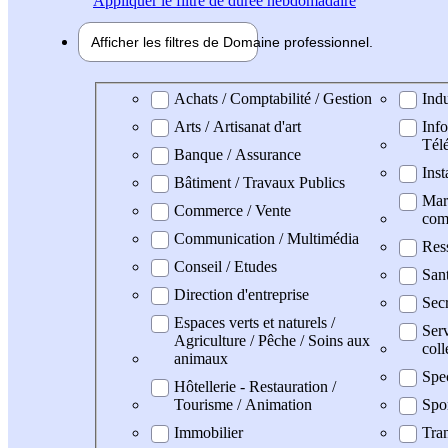
Appliquer
le filtre de durée hebdomadaire
Afficher les filtres de
Domaine pro
fessionnel
Domaine professionel
Achats / Comptabilité / Gestion
Indu
Arts / Artisanat d'art
Info
Tél
Banque / Assurance
Inst
Bâtiment / Travaux Publics
Mark
Commerce / Vente
com
Communication / Multimédia
Res
Conseil / Etudes
San
Direction d'entreprise
Secr
Espaces verts et naturels /
Serv
Agriculture / Pêche / Soins aux
coll
animaux
Spe
Hôtellerie - Restauration /
Tourisme / Animation
Spo
Immobilier
Tran