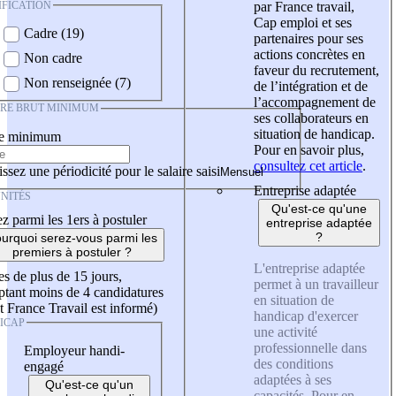
IFICATION
par France travail,
Cap emploi et ses
Cadre (19)
partenaires pour ses
actions concrètes en
Non cadre
faveur du recrutement,
Non renseignée (7)
de l’intégration et de
l’accompagnement de
IRE BRUT MINIMUM
ses collaborateurs en
situation de handicap.
re minimum
Pour en savoir plus,
consultez cet article
.
ssez une périodicité pour le salaire saisi
Entreprise adaptée
NITÉS
Qu'est-ce qu'une
z parmi les 1ers à postuler
entreprise adaptée
?
urquoi serez-vous parmi les
premiers à postuler ?
L'entreprise adaptée
es de plus de 15 jours,
permet à un travailleur
tant moins de 4 candidatures
en situation de
t France Travail est informé)
handicap d'exercer
ICAP
une activité
professionnelle dans
Employeur handi-
des conditions
engagé
adaptées à ses
Qu'est-ce qu'un
capacités. Pour en