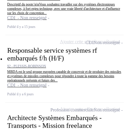
Descriptif du poste:\n\nVous souhaitez travailler sur des systèmes électroniques
complexes, à fort enjeu technique, avec une vraie liberté d'architecture et d'influence
sur les choix de conception...
CDI - Non renseigné
Publié il y a 15 jours
Ajouter cette offre à ma sélection
CDI
Non renseigné
Responsable service systèmes rf
embarqués f/h (H/F)
92 - PLESSIS-ROBINSON
MBDA est le seul groupe européen capable de concevoir et de produire des missiles
et systèmes de missiles complexes pour répondre à toute la gamme des besoins
opérationnels présents et futurs des...
CDI - Non renseigné
Publié il y a 6 jours
Ajouter cette offre à ma sélection
Profession commerciale
Non renseigné
Architecte Systèmes Embarqués -
Transports - Mission freelance