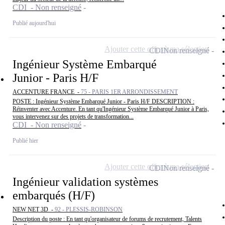
CDI - Non renseigné
Publié aujourd'hui
Ajouter cette offre à ma sélection
CDI
Non renseigné
Ingénieur Système Embarqué
Junior - Paris H/F
ACCENTURE FRANCE -
75 - PARIS 1ER ARRONDISSEMENT
POSTE : Ingénieur Système Embarqué Junior - Paris H/F DESCRIPTION :
Réinventer avec Accenture. En tant qu'Ingénieur Système Embarqué Junior à Paris,
vous intervenez sur des projets de transformation...
CDI - Non renseigné
Publié hier
Ajouter cette offre à ma sélection
CDI
Non renseigné
Ingénieur validation systèmes
embarqués (H/F)
NEW NET 3D -
92 - PLESSIS-ROBINSON
Description du poste : En tant qu'organisateur de forums de recrutement, Talents