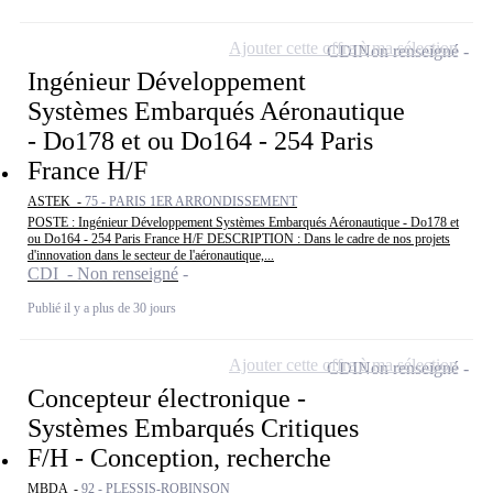
Ajouter cette offre à ma sélection
CDI
Non renseigné
Ingénieur Développement
Systèmes Embarqués Aéronautique
- Do178 et ou Do164 - 254 Paris
France H/F
ASTEK -
75 - PARIS 1ER ARRONDISSEMENT
POSTE : Ingénieur Développement Systèmes Embarqués Aéronautique - Do178 et
ou Do164 - 254 Paris France H/F DESCRIPTION : Dans le cadre de nos projets
d'innovation dans le secteur de l'aéronautique,...
CDI - Non renseigné
Publié il y a plus de 30 jours
Ajouter cette offre à ma sélection
CDI
Non renseigné
Concepteur électronique -
Systèmes Embarqués Critiques
F/H - Conception, recherche
MBDA -
92 - PLESSIS-ROBINSON