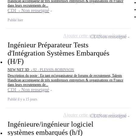
Handicap accompagne de très nombreuses entreprises & organisations en France
dans leurs recrutements de...
CDI - Non renseigné
Publié hier
Ajouter cette offre à ma sélection
CDI
Non renseigné
Ingénieur Préparateur Tests
d'Intégration Systèmes Embarqués
(H/F)
NEW NET 3D -
92 - PLESSIS-ROBINSON
Description du poste : En tant qu'organisateur de forums de recrutement, Talents
Handicap accompagne de très nombreuses entreprises & organisations en France
dans leurs recrutements de...
CDI - Non renseigné
Publié il y a 15 jours
Ajouter cette offre à ma sélection
CDI
Non renseigné
Ingénieure/ingénieur logiciel
systèmes embarqués (h/f)