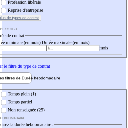
Profession libérale
Reprise d'entreprise
plus
de types de contrat
 DE CONTRAT
ée de contrat
ée minimale (en mois)
Durée maximale (en mois)
mois
er
le filtre du type de contrat
les filtres de
Durée hebdo
madaire
 hebdomadaire
Temps plein (1)
Temps partiel
Non renseignée (25)
 HEBDOMADAIRE
cisez la durée hebdomadaire :