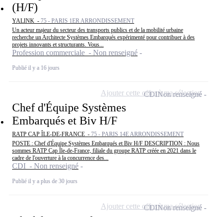
(H/F)
YALINK -
75 - PARIS 1ER ARRONDISSEMENT
Un acteur majeur du secteur des transports publics et de la mobilité urbaine
recherche un Architecte Systèmes Embarqués expérimenté pour contribuer à des
projets innovants et structurants. Vous...
Profession commerciale - Non renseigné
Publié il y a 16 jours
Ajouter cette offre à ma sélection
CDI
Non renseigné
Chef d'Équipe Systèmes
Embarqués et Biv H/F
RATP CAP ÎLE-DE-FRANCE -
75 - PARIS 14E ARRONDISSEMENT
POSTE : Chef d'Équipe Systèmes Embarqués et Biv H/F DESCRIPTION : Nous
sommes RATP Cap Île-de-France, filiale du groupe RATP créée en 2021 dans le
cadre de l'ouverture à la concurrence des...
CDI - Non renseigné
Publié il y a plus de 30 jours
Ajouter cette offre à ma sélection
CDI
Non renseigné