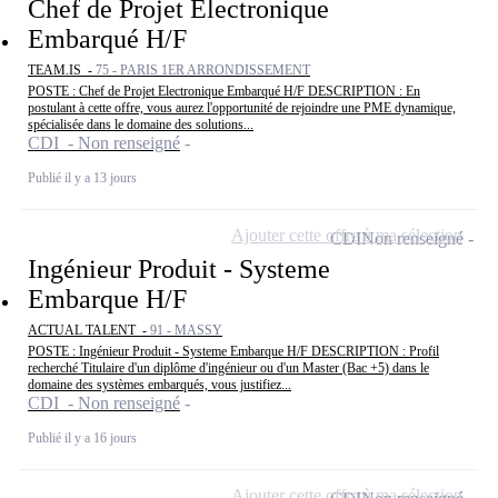
Chef de Projet Electronique
Embarqué H/F
TEAM.IS -
75 - PARIS 1ER ARRONDISSEMENT
POSTE : Chef de Projet Electronique Embarqué H/F DESCRIPTION : En
postulant à cette offre, vous aurez l'opportunité de rejoindre une PME dynamique,
spécialisée dans le domaine des solutions...
CDI - Non renseigné
Publié il y a 13 jours
Ajouter cette offre à ma sélection
CDI
Non renseigné
Ingénieur Produit - Systeme
Embarque H/F
ACTUAL TALENT -
91 - MASSY
POSTE : Ingénieur Produit - Systeme Embarque H/F DESCRIPTION : Profil
recherché Titulaire d'un diplôme d'ingénieur ou d'un Master (Bac +5) dans le
domaine des systèmes embarqués, vous justifiez...
CDI - Non renseigné
Publié il y a 16 jours
Ajouter cette offre à ma sélection