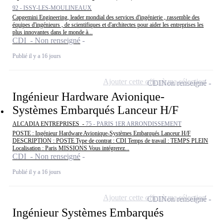
92 - ISSY-LES-MOULINEAUX
Capgemini Engineering, leader mondial des services d'ingénierie , rassemble des
équipes d'ingénieurs , de scientifiques et d'architectes pour aider les entreprises les
plus innovantes dans le monde à...
CDI - Non renseigné
Publié il y a 16 jours
Ajouter cette offre à ma sélection
CDI
Non renseigné
Ingénieur Hardware Avionique-
Systèmes Embarqués Lanceur H/F
ALCADIA ENTREPRISES -
75 - PARIS 1ER ARRONDISSEMENT
POSTE : Ingénieur Hardware Avionique-Systèmes Embarqués Lanceur H/F
DESCRIPTION : POSTE Type de contrat : CDI Temps de travail : TEMPS PLEIN
Localisation : Paris MISSIONS Vous intégrerez...
CDI - Non renseigné
Publié il y a 16 jours
Ajouter cette offre à ma sélection
CDI
Non renseigné
Ingénieur Systèmes Embarqués