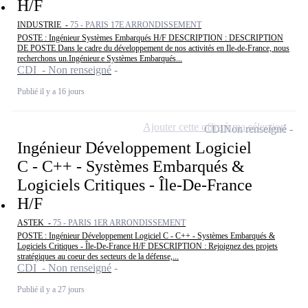
H/F
INDUSTRIE -
75 - PARIS 17E ARRONDISSEMENT
POSTE : Ingénieur Systèmes Embarqués H/F DESCRIPTION : DESCRIPTION
DE POSTE Dans le cadre du développement de nos activités en Ile-de-France, nous
recherchons un.Ingénieur.e Systèmes Embarqués...
CDI - Non renseigné
Publié il y a 16 jours
Ajouter cette offre à ma sélection
CDI
Non renseigné
Ingénieur Développement Logiciel
C - C++ - Systèmes Embarqués &
Logiciels Critiques - Île-De-France
H/F
ASTEK -
75 - PARIS 1ER ARRONDISSEMENT
POSTE : Ingénieur Développement Logiciel C - C++ - Systèmes Embarqués &
Logiciels Critiques - Île-De-France H/F DESCRIPTION : Rejoignez des projets
stratégiques au coeur des secteurs de la défense,...
CDI - Non renseigné
Publié il y a 27 jours