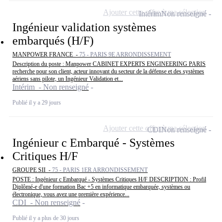
Ajouter cette offre à ma sélection
Intérim
Non renseigné
Ingénieur validation systèmes
embarqués (H/F)
MANPOWER FRANCE -
75 - PARIS 9E ARRONDISSEMENT
Description du poste : Manpower CABINET EXPERTS ENGINEERING PARIS
recherche pour son client, acteur innovant du secteur de la défense et des systèmes
aériens sans pilote, un Ingénieur Validation et...
Intérim - Non renseigné
Publié il y a 29 jours
Ajouter cette offre à ma sélection
CDI
Non renseigné
Ingénieur c Embarqué - Systèmes
Critiques H/F
GROUPE SII -
75 - PARIS 1ER ARRONDISSEMENT
POSTE : Ingénieur c Embarqué - Systèmes Critiques H/F DESCRIPTION : Profil
Diplômé-e d'une formation Bac +5 en informatique embarquée, systèmes ou
électronique, vous avez une première expérience...
CDI - Non renseigné
Publié il y a plus de 30 jours