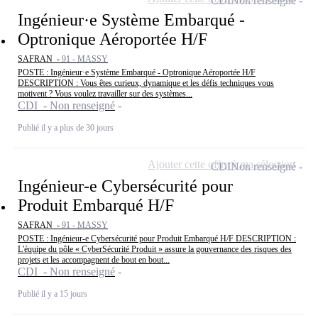
CDI
Non renseigné
Ingénieur·e Système Embarqué -
Optronique Aéroportée H/F
SAFRAN -
91 - MASSY
POSTE : Ingénieur·e Système Embarqué - Optronique Aéroportée H/F
DESCRIPTION : Vous êtes curieux, dynamique et les défis techniques vous
motivent ? Vous voulez travailler sur des systèmes...
CDI - Non renseigné
Publié il y a plus de 30 jours
Ajouter cette offre à ma sélection
CDI
Non renseigné
Ingénieur-e Cybersécurité pour
Produit Embarqué H/F
SAFRAN -
91 - MASSY
POSTE : Ingénieur-e Cybersécurité pour Produit Embarqué H/F DESCRIPTION :
L'équipe du pôle « CyberSécurité Produit » assure la gouvernance des risques des
projets et les accompagnent de bout en bout...
CDI - Non renseigné
Publié il y a 15 jours