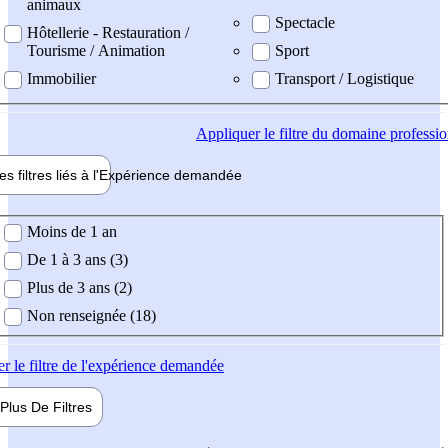
animaux
Spectacle
Hôtellerie - Restauration /
Tourisme / Animation
Sport
Immobilier
Transport / Logistique
Appliquer
le filtre du domaine professi
es filtres liés à l'
Expérience
demandée
ience demandée
Moins de 1 an
De 1 à 3 ans (3)
Plus de 3 ans (2)
Non renseignée (18)
er
le filtre de l'expérience demandée
Plus De
Filtres