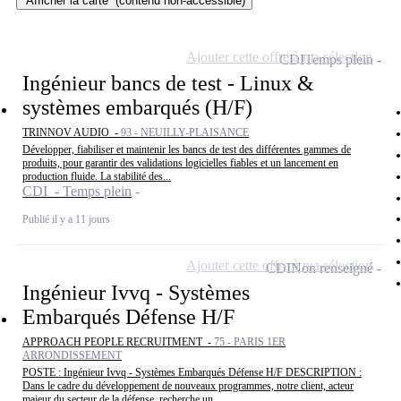
Afficher la carte
(contenu non-accessible)
Ajouter cette offre à ma sélection
CDI
Temps plein
Ingénieur bancs de test - Linux &
systèmes embarqués (H/F)
TRINNOV AUDIO -
93 - NEUILLY-PLAISANCE
Développer, fiabiliser et maintenir les bancs de test des différentes gammes de
produits, pour garantir des validations logicielles fiables et un lancement en
production fluide. La stabilité des...
CDI - Temps plein
Publié il y a 11 jours
Ajouter cette offre à ma sélection
CDI
Non renseigné
Ingénieur Ivvq - Systèmes
Embarqués Défense H/F
APPROACH PEOPLE RECRUITMENT -
75 - PARIS 1ER
ARRONDISSEMENT
POSTE : Ingénieur Ivvq - Systèmes Embarqués Défense H/F DESCRIPTION :
Dans le cadre du développement de nouveaux programmes, notre client, acteur
majeur du secteur de la défense, recherche un...