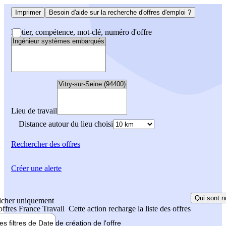
Imprimer
Besoin d'aide sur la recherche d'offres d'emploi ?
Métier, compétence, mot-clé, numéro d'offre
Lieu de travail
Distance autour du lieu choisi
Rechercher
des offres
Créer une alerte
Qui sont n
icher uniquement
 offres France Travail
Cette action recharge la liste des offres
les filtres de
Date de création
de l'offre