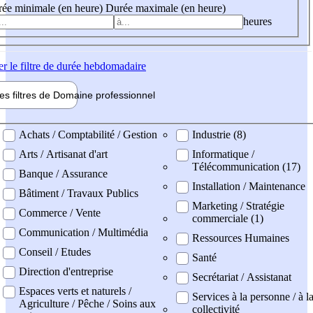
ée minimale (en heure)
Durée maximale (en heure)
heures
er
le filtre de durée hebdomadaire
les filtres de
Domaine pro
fessionnel
ne professionel
Achats / Comptabilité / Gestion
Industrie (8)
Arts / Artisanat d'art
Informatique /
Télécommunication (17)
Banque / Assurance
Installation / Maintenance
Bâtiment / Travaux Publics
Marketing / Stratégie
Commerce / Vente
commerciale (1)
Communication / Multimédia
Ressources Humaines
Conseil / Etudes
Santé
Direction d'entreprise
Secrétariat / Assistanat
Espaces verts et naturels /
Services à la personne / à l
Agriculture / Pêche / Soins aux
collectivité