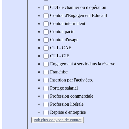
CDI de chantier ou d'opération
Contrat d'Engagement Educatif
Contrat intermittent
Contrat pacte
Contrat d'usage
CUI - CAE
CUI - CIE
Engagement à servir dans la réserve
Franchise
Insertion par l'activ.éco.
Portage salarial
Profession commerciale
Profession libérale
Reprise d'entreprise
Voir plus
de types de contrat