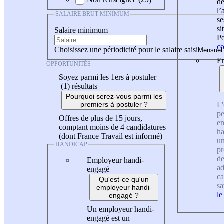
de
l
SALAIRE BRUT MINIMUM
se
si
Salaire minimum
Po
co
Choisissez une périodicité pour le salaire saisi
En
OPPORTUNITÉS
Soyez parmi les 1ers à postuler
(1)
résultats
Pourquoi serez-vous parmi les
L'
premiers à postuler ?
pe
Offres de plus de 15 jours,
en
comptant moins de 4 candidatures
ha
(dont France Travail est informé)
un
HANDICAP
pr
de
Employeur handi-
ad
engagé
ca
Qu'est-ce qu'un
sa
employeur handi-
le
engagé ?
Un employeur handi-
engagé est un