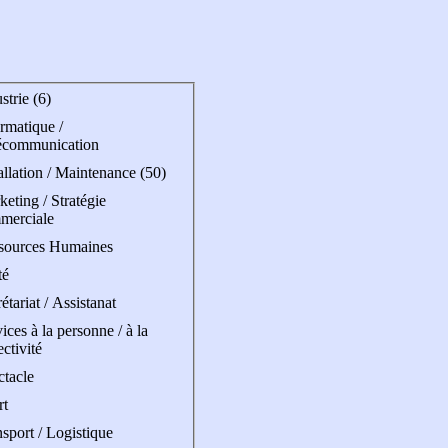
strie (6)
rmatique /
écommunication
allation / Maintenance (50)
eting / Stratégie
merciale
sources Humaines
té
étariat / Assistanat
ices à la personne / à la
ectivité
ctacle
rt
sport / Logistique