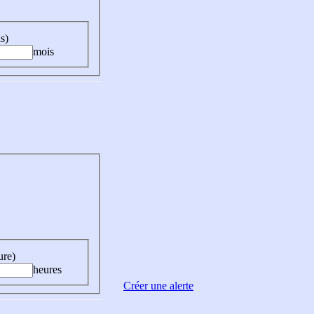
s)
mois
ure)
heures
Créer une alerte