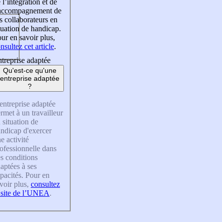
 l’intégration et de
’accompagnement de
s collaborateurs en
tuation de handicap.
ur en savoir plus,
nsultez cet article
.
treprise adaptée
Qu'est-ce qu'une
entreprise adaptée
?
entreprise adaptée
rmet à un travailleur
 situation de
ndicap d'exercer
e activité
ofessionnelle dans
s conditions
aptées à ses
pacités. Pour en
voir plus,
consultez
 site de l’UNEA
.