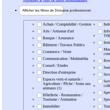
Appliquer
le filtre de durée hebdomadaire
Afficher les filtres de
Domaine pro
fessionnel
Domaine professionel
Achats / Comptabilité / Gestion
Indu
Arts / Artisanat d'art
Info
Tél
Banque / Assurance
Inst
Bâtiment / Travaux Publics
Mark
Commerce / Vente
com
Communication / Multimédia
Res
Conseil / Etudes
San
Direction d'entreprise
Secr
Espaces verts et naturels /
Serv
Agriculture / Pêche / Soins aux
coll
animaux (1)
Spe
Hôtellerie - Restauration /
Tourisme / Animation
Spo
Immobilier
Tran