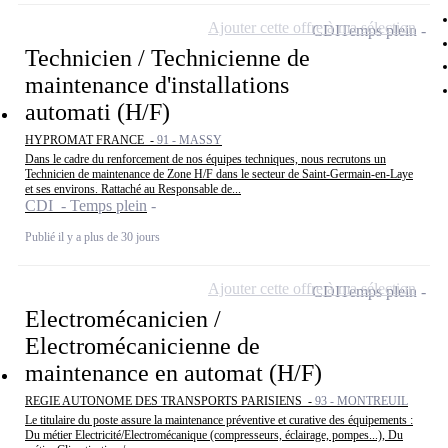
Ajouter cette offre à ma sélection
CDI
Temps plein
Technicien / Technicienne de
maintenance d'installations
automati (H/F)
HYPROMAT FRANCE -
91 - MASSY
Dans le cadre du renforcement de nos équipes techniques, nous recrutons un
Technicien de maintenance de Zone H/F dans le secteur de Saint-Germain-en-Laye
et ses environs. Rattaché au Responsable de...
CDI - Temps plein
Publié il y a plus de 30 jours
Ajouter cette offre à ma sélection
CDI
Temps plein
Electromécanicien /
Electromécanicienne de
maintenance en automat (H/F)
REGIE AUTONOME DES TRANSPORTS PARISIENS -
93 - MONTREUIL
Le titulaire du poste assure la maintenance préventive et curative des équipements :
Du métier Electricité/Electromécanique (compresseurs, éclairage, pompes...), Du