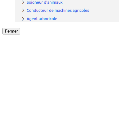
Fermer
Fermer
le détail de l'offre
/
Offre
sur
Offre précéden