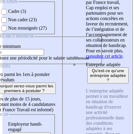
IFICATION
par France travail,
Cap emploi et ses
Cadre (3)
partenaires pour ses
actions concrètes en
Non cadre (23)
faveur du recrutement,
Non renseignée (27)
de l’intégration et de
l’accompagnement de
IRE BRUT MINIMUM
ses collaborateurs en
situation de handicap.
re minimum
Pour en savoir plus,
consultez cet article
.
ssez une périodicité pour le salaire saisi
Entreprise adaptée
NITÉS
Qu'est-ce qu'une
z parmi les 1ers à postuler
entreprise adaptée
résultats
?
urquoi serez-vous parmi les
L'entreprise adaptée
premiers à postuler ?
permet à un travailleur
es de plus de 15 jours,
en situation de
tant moins de 4 candidatures
handicap d'exercer
t France Travail est informé)
une activité
ICAP
professionnelle dans
des conditions
Employeur handi-
adaptées à ses
engagé
capacités. Pour en