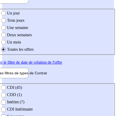
e création de l'offre
Un jour
Trois jours
Une semaine
Deux semaines
Un mois
Toutes les offres
er
le filtre de date de création de l'offre
les filtres de types de
Contrat
de contrat
CDI (45)
CDD (1)
Intérim (7)
CDI Intérimaire