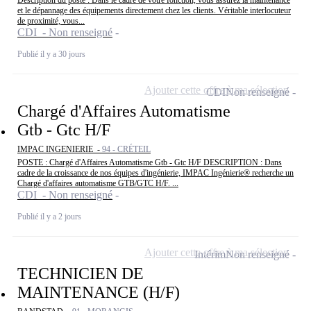
et le dépannage des équipements directement chez les clients. Véritable interlocuteur
de proximité, vous...
CDI - Non renseigné
Publié il y a 30 jours
Ajouter cette offre à ma sélection
CDI
Non renseigné
Chargé d'Affaires Automatisme
Gtb - Gtc H/F
IMPAC INGENIERIE -
94 - CRÉTEIL
POSTE : Chargé d'Affaires Automatisme Gtb - Gtc H/F DESCRIPTION : Dans
cadre de la croissance de nos équipes d'ingénierie, IMPAC Ingénierie® recherche un
Chargé d'affaires automatisme GTB/GTC H/F. ...
CDI - Non renseigné
Publié il y a 2 jours
Ajouter cette offre à ma sélection
Intérim
Non renseigné
TECHNICIEN DE
MAINTENANCE (H/F)