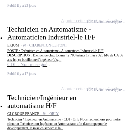
Publié il y a 23 jours
Ajouter cette offre à ma sélection
CDI
Non renseigné
Technicien en Automatisme -
Automaticien Industriel-le H/F
EKIUM -
94 - CHARENTON-LE-PONT
POSTE : Technicien en Automatisme - Automaticien Industriel-le H/F
DESCRIPTION : Bienvenue chez Ekium ! 2 700 talents 17 Pays 325 M€ de CA 36
ans Ici, ça bouillonne d'ingénieur(e)s,...
CDI - Non renseigné
Publié il y a 17 jours
Ajouter cette offre à ma sélection
CDI
Non renseigné
Technicien/Ingénieur en
automatisme H/F
GI GROUP FRANCE -
94 - ORLY
Technicien / Ingénieur en Automatisme - CDI - Orly Nous recherchons pour notre
client un Technicien ou Ingénieur en Automatisme afin d'accompagner le
développement, la mise en service et la...