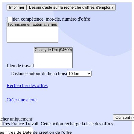
Imprimer
Besoin d'aide sur la recherche d'offres d'emploi ?
Métier, compétence, mot-clé, numéro d'offre
Lieu de travail
Distance autour du lieu choisi
Rechercher
des offres
Créer une alerte
Qui sont n
icher uniquement
 offres France Travail
Cette action recharge la liste des offres
les filtres de
Date de création
de l'offre