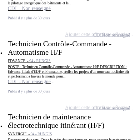
le pilotage énergétique des bâtiments et la...
CDI - Non renseigné
Publié il y a plus de 30 jours
Ajouter cette offre à ma sélection
CDI
Non renseigné
Technicien Contrôle-Commande -
Automatisme H/F
EDVANCE -
94 - RUNGIS
POSTE : Technicien Contrôle-Commande - Automatisme H/F DESCRIPTION :
Edvance, filiale d'EDF et Framatome, réalise les projets d'un nouveau nucléaire sûr
et performant à travers le monde pour...
CDI - Non renseigné
Publié il y a plus de 30 jours
Ajouter cette offre à ma sélection
CDI
Non renseigné
Technicien de maintenance
électrotechnique itinérant (H/F)
SYNERGIE -
94 - RUNGIS
Description du poste : Dans le cadre de votre fonction, vous assurez la maintenance