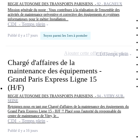
REGIE AUTONOME DES TRANSPORTS PARISIENS -
92 - BAGNEUX
Mission générale du poste : Vous contribuez à la réalisation de l'ensemble des
activités de maintenance préventive et corrective des équipements et systèmes
informatiques pour le métier Installation...
CDI - Temps plein
Publié il y a 17 jours
Soyez parmi les 1ers à postuler
Ajouter cette offre à ma sélection
CDI
Temps plein
Chargé d'affaires de la
maintenance des équipements -
Grand Paris Express Ligne 15
(H/F)
REGIE AUTONOME DES TRANSPORTS PARISIENS -
94 - VITRY-SUR-
SEINE
Rejoignez-nous en tant que Chargé d'affaires de la maintenance des équipements du
Grand Paris Express Ligne 15 - H/F !! Placé sous l'autorité du responsable du
centre de maintenance de Vitry, le...
CDI - Temps plein
Publié il y a 16 jours