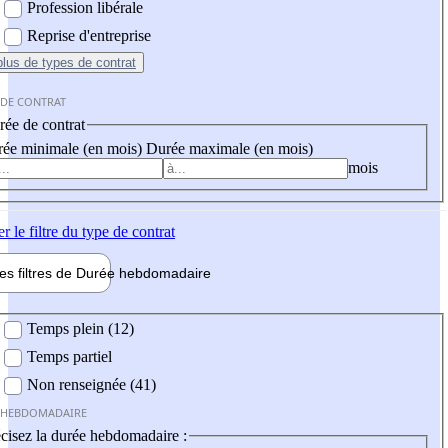
Profession libérale
Reprise d'entreprise
plus
de types de contrat
 DE CONTRAT
ée de contrat
ée minimale (en mois)
Durée maximale (en mois)
mois
er
le filtre du type de contrat
les filtres de
Durée hebdo
madaire
 hebdomadaire
Temps plein (12)
Temps partiel
Non renseignée (41)
 HEBDOMADAIRE
cisez la durée hebdomadaire :