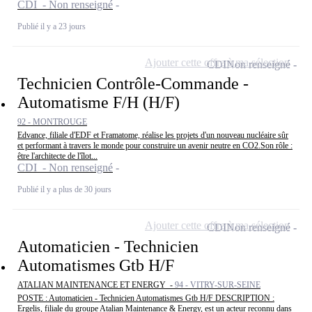
CDI - Non renseigné
Publié il y a 23 jours
Ajouter cette offre à ma sélection
CDI
Non renseigné
Technicien Contrôle-Commande -
Automatisme F/H (H/F)
92 - MONTROUGE
Edvance, filiale d'EDF et Framatome, réalise les projets d'un nouveau nucléaire sûr
et performant à travers le monde pour construire un avenir neutre en CO2.Son rôle :
être l'architecte de l'îlot...
CDI - Non renseigné
Publié il y a plus de 30 jours
Ajouter cette offre à ma sélection
CDI
Non renseigné
Automaticien - Technicien
Automatismes Gtb H/F
ATALIAN MAINTENANCE ET ENERGY -
94 - VITRY-SUR-SEINE
POSTE : Automaticien - Technicien Automatismes Gtb H/F DESCRIPTION :
Ergelis, filiale du groupe Atalian Maintenance & Energy, est un acteur reconnu dans