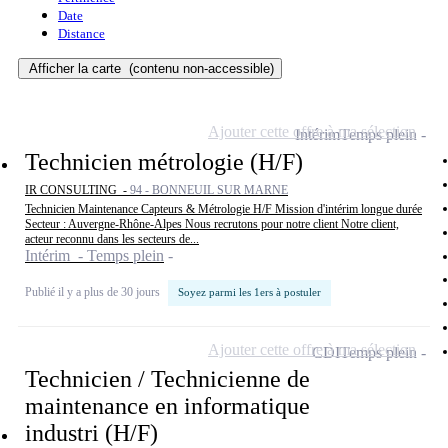
Date
Distance
Afficher la carte
(contenu non-accessible)
Ajouter cette offre à ma sélection
Intérim
Temps plein
Technicien métrologie (H/F)
IR CONSULTING -
94 - BONNEUIL SUR MARNE
Technicien Maintenance Capteurs & Métrologie H/F Mission d'intérim longue durée
Secteur : Auvergne-Rhône-Alpes Nous recrutons pour notre client Notre client,
acteur reconnu dans les secteurs de...
Intérim - Temps plein
Publié il y a plus de 30 jours
Soyez parmi les 1ers à postuler
Ajouter cette offre à ma sélection
CDI
Temps plein
Technicien / Technicienne de
maintenance en informatique
industri (H/F)