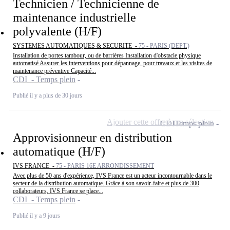
Technicien / Technicienne de
maintenance industrielle
polyvalente (H/F)
SYSTEMES AUTOMATIQUES & SECURITE -
75 - PARIS (DEPT.)
Installation de portes tambour, ou de barrières Installation d'obstacle physique
automatisé Assurer les interventions pour dépannage, pour travaux et les visites de
maintenance préventive Capacité...
CDI - Temps plein
Publié il y a plus de 30 jours
Ajouter cette offre à ma sélection
CDI
Temps plein
Approvisionneur en distribution
automatique (H/F)
IVS FRANCE -
75 - PARIS 16E ARRONDISSEMENT
Avec plus de 50 ans d'expérience, IVS France est un acteur incontournable dans le
secteur de la distribution automatique. Grâce à son savoir-faire et plus de 300
collaborateurs, IVS France se place...
CDI - Temps plein
Publié il y a 9 jours