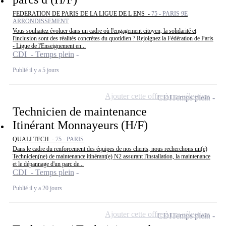
FEDERATION DE PARIS DE LA LIGUE DE L ENS -
75 - PARIS 9E
ARRONDISSEMENT
Vous souhaitez évoluer dans un cadre où l'engagement citoyen, la solidarité et
l'inclusion sont des réalités concrètes du quotidien ? Rejoignez la Fédération de Paris
- Ligue de l'Enseignement en...
CDI - Temps plein
Publié il y a 5 jours
Ajouter cette offre à ma sélection
CDI
Temps plein
Technicien de maintenance
Itinérant Monnayeurs (H/F)
QUALI TECH -
75 - PARIS
Dans le cadre du renforcement des équipes de nos clients, nous recherchons un(e)
Technicien(ne) de maintenance itinérant(e) N2 assurant l'installation, la maintenance
et le dépannage d'un parc de...
CDI - Temps plein
Publié il y a 20 jours
Ajouter cette offre à ma sélection
CDI
Temps plein