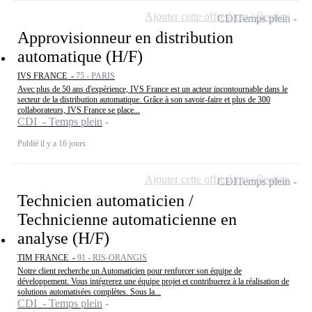
Ajouter cette offre à ma sélection
CDI
Temps plein
Approvisionneur en distribution
automatique (H/F)
IVS FRANCE -
75 - PARIS
Avec plus de 50 ans d'expérience, IVS France est un acteur incontournable dans le
secteur de la distribution automatique. Grâce à son savoir-faire et plus de 300
collaborateurs, IVS France se place...
CDI - Temps plein
Publié il y a 16 jours
Ajouter cette offre à ma sélection
CDI
Temps plein
Technicien automaticien /
Technicienne automaticienne en
analyse (H/F)
TIM FRANCE -
91 - RIS-ORANGIS
Notre client recherche un Automaticien pour renforcer son équipe de
développement. Vous intégrerez une équipe projet et contribuerez à la réalisation de
solutions automatisées complètes. Sous la...
CDI - Temps plein