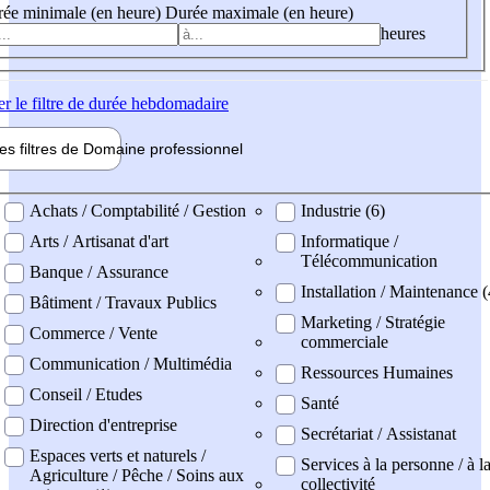
ée minimale (en heure)
Durée maximale (en heure)
heures
er
le filtre de durée hebdomadaire
les filtres de
Domaine pro
fessionnel
ne professionel
Achats / Comptabilité / Gestion
Industrie (6)
Arts / Artisanat d'art
Informatique /
Télécommunication
Banque / Assurance
Installation / Maintenance 
Bâtiment / Travaux Publics
Marketing / Stratégie
Commerce / Vente
commerciale
Communication / Multimédia
Ressources Humaines
Conseil / Etudes
Santé
Direction d'entreprise
Secrétariat / Assistanat
Espaces verts et naturels /
Services à la personne / à l
Agriculture / Pêche / Soins aux
collectivité