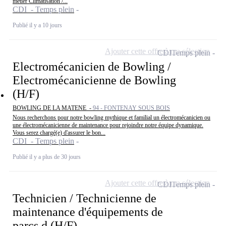
métier Climatisation /...
CDI - Temps plein
Publié il y a 10 jours
Ajouter cette offre à ma sélection
CDI
Temps plein
Electromécanicien de Bowling /
Electromécanicienne de Bowling
(H/F)
BOWLING DE LA MATENE -
94 - FONTENAY SOUS BOIS
Nous recherchons pour notre bowling mythique et familial un électromécanicien ou
une électromécanicienne de maintenance pour rejoindre notre équipe dynamique.
Vous serez chargé(e) d'assurer le bon...
CDI - Temps plein
Publié il y a plus de 30 jours
Ajouter cette offre à ma sélection
CDI
Temps plein
Technicien / Technicienne de
maintenance d'équipements de
parcs d (H/F)