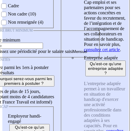
Cap emploi et ses
Cadre
partenaires pour ses
actions concrètes en
Non cadre (10)
faveur du recrutement,
Non renseignée (4)
de l’intégration et de
l’accompagnement de
IRE BRUT MINIMUM
ses collaborateurs en
situation de handicap.
re minimum
Pour en savoir plus,
consultez cet article
.
ssez une périodicité pour le salaire saisi
Entreprise adaptée
NITÉS
Qu'est-ce qu'une
z parmi les 1ers à postuler
entreprise adaptée
résultats
?
urquoi serez-vous parmi les
L'entreprise adaptée
premiers à postuler ?
permet à un travailleur
es de plus de 15 jours,
en situation de
tant moins de 4 candidatures
handicap d'exercer
t France Travail est informé)
une activité
ICAP
professionnelle dans
des conditions
Employeur handi-
adaptées à ses
engagé
capacités. Pour en
Qu'est-ce qu'un
savoir plus,
consultez