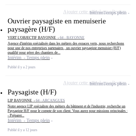
Ajouter cette offre à ma sélection
Intérim
Temps plein
Ouvrier paysagiste en menuiserie
paysagère (H/F)
VERT L'OBJECTIF BAYONNE -
64 - BAYONNE
Agence d'intérim spécialisée dans les métiers des espaces verts, nous recherchons
pour une de nos entreprises partenaires , un ouvrier paysagiste menuisier (H/F)
qualifié pour gérer des chantiers de...
Intérim - Temps plein
Publié il y a 2 jours
Ajouter cette offre à ma sélection
Intérim
Temps plein
Paysagiste (H/F)
LIP BAYONNE -
64 - ARCANGUES
Notre agence LIP spécialiste des métiers du bâtiment et de l'industrie, recherche un
Paysagiste H/F pour le compte de son client. Vous aurez pour missions principales :
- Préparer...
Intérim - Temps plein
Publié il y a 12 jours