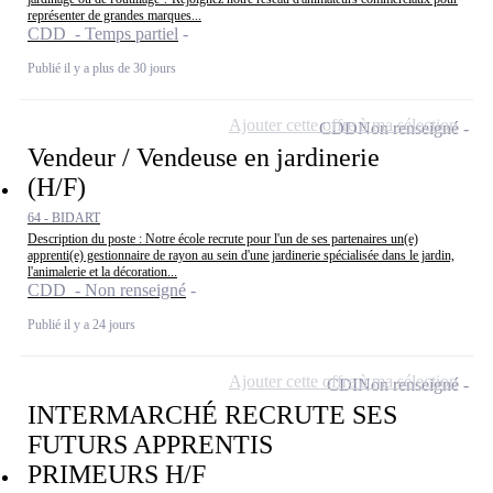
représenter de grandes marques...
CDD - Temps partiel
Publié il y a plus de 30 jours
Ajouter cette offre à ma sélection
CDD
Non renseigné
Vendeur / Vendeuse en jardinerie
(H/F)
64 - BIDART
Description du poste : Notre école recrute pour l'un de ses partenaires un(e)
apprenti(e) gestionnaire de rayon au sein d'une jardinerie spécialisée dans le jardin,
l'animalerie et la décoration...
CDD - Non renseigné
Publié il y a 24 jours
Ajouter cette offre à ma sélection
CDI
Non renseigné
INTERMARCHÉ RECRUTE SES
FUTURS APPRENTIS
PRIMEURS H/F