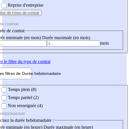
Reprise d'entreprise
plus
de types de contrat
 DE CONTRAT
ée de contrat
ée minimale (en mois)
Durée maximale (en mois)
mois
er
le filtre du type de contrat
les filtres de
Durée hebdo
madaire
 hebdomadaire
Temps plein (8)
Temps partiel (2)
Non renseignée (4)
 HEBDOMADAIRE
cisez la durée hebdomadaire :
ée minimale (en heure)
Durée maximale (en heure)