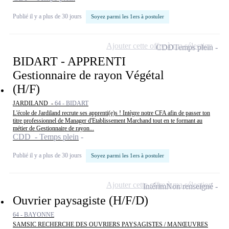
Publié il y a plus de 30 jours
Soyez parmi les 1ers à postuler
Ajouter cette offre à ma sélection
CDD
Temps plein
BIDART - APPRENTI
Gestionnaire de rayon Végétal
(H/F)
JARDILAND -
64 - BIDART
L'école de Jardiland recrute ses apprenti(e)s ! Intègre notre CFA afin de passer ton
titre professionnel de Manager d'Etablissement Marchand tout en te formant au
métier de Gestionnaire de rayon...
CDD - Temps plein
Publié il y a plus de 30 jours
Soyez parmi les 1ers à postuler
Ajouter cette offre à ma sélection
Intérim
Non renseigné
Ouvrier paysagiste (H/F/D)
64 - BAYONNE
SAMSIC RECHERCHE DES OUVRIERS PAYSAGISTES / MANŒUVRES