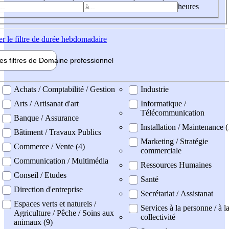
heures
er
le filtre de durée hebdomadaire
les filtres de
Domaine pro
fessionnel
ne professionel
Achats / Comptabilité / Gestion
Industrie
Arts / Artisanat d'art
Informatique /
Télécommunication
Banque / Assurance
Installation / Maintenance (
Bâtiment / Travaux Publics
Marketing / Stratégie
Commerce / Vente (4)
commerciale
Communication / Multimédia
Ressources Humaines
Conseil / Etudes
Santé
Direction d'entreprise
Secrétariat / Assistanat
Espaces verts et naturels /
Services à la personne / à l
Agriculture / Pêche / Soins aux
collectivité
animaux (9)