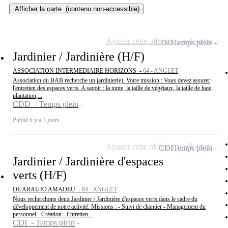
Afficher la carte
(contenu non-accessible)
Ajouter cette offre à ma sélection
CDD
Temps plein
Jardinier / Jardinière (H/F)
ASSOCIATION INTERMEDIAIRE HORIZONS -
64 - ANGLET
Association du BAB recherche un jardinier(e). Votre mission : Vous devez assurer
l'entretien des espaces verts. A savoir : la tonte, la taille de végétaux, la taille de haie,
plantation,...
CDD - Temps plein
Publié il y a 3 jours
Ajouter cette offre à ma sélection
CDI
Temps plein
Jardinier / Jardinière d'espaces
verts (H/F)
DE ARAUJO AMADEU -
64 - ANGLET
Nous recherchons deux Jardinier / Jardinière d'espaces verts dans le cadre du
développement de notre activité. Missions : - Suivi de chantier - Management du
personnel - Création - Entretien...
CDI - Temps plein