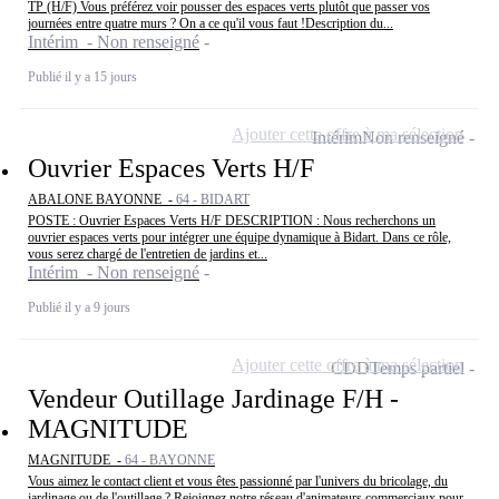
TP (H/F) Vous préférez voir pousser des espaces verts plutôt que passer vos
journées entre quatre murs ? On a ce qu'il vous faut !Description du...
Intérim - Non renseigné
Publié il y a 15 jours
Ajouter cette offre à ma sélection
Intérim
Non renseigné
Ouvrier Espaces Verts H/F
ABALONE BAYONNE -
64 - BIDART
POSTE : Ouvrier Espaces Verts H/F DESCRIPTION : Nous recherchons un
ouvrier espaces verts pour intégrer une équipe dynamique à Bidart. Dans ce rôle,
vous serez chargé de l'entretien de jardins et...
Intérim - Non renseigné
Publié il y a 9 jours
Ajouter cette offre à ma sélection
CDD
Temps partiel
Vendeur Outillage Jardinage F/H -
MAGNITUDE
MAGNITUDE -
64 - BAYONNE
Vous aimez le contact client et vous êtes passionné par l'univers du bricolage, du
jardinage ou de l'outillage ? Rejoignez notre réseau d'animateurs commerciaux pour