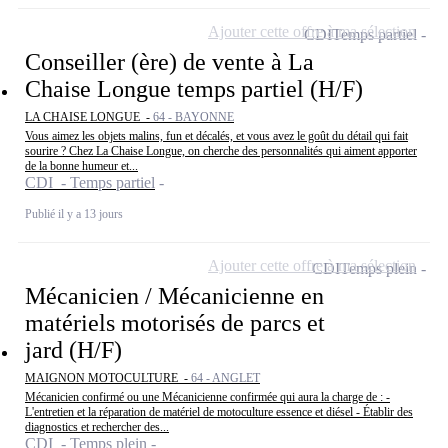
Ajouter cette offre à ma sélection
CDI
Temps partiel
Conseiller (ère) de vente à La
Chaise Longue temps partiel (H/F)
LA CHAISE LONGUE -
64 - BAYONNE
Vous aimez les objets malins, fun et décalés, et vous avez le goût du détail qui fait
sourire ? Chez La Chaise Longue, on cherche des personnalités qui aiment apporter
de la bonne humeur et...
CDI - Temps partiel
Publié il y a 13 jours
Ajouter cette offre à ma sélection
CDI
Temps plein
Mécanicien / Mécanicienne en
matériels motorisés de parcs et
jard (H/F)
MAIGNON MOTOCULTURE -
64 - ANGLET
Mécanicien confirmé ou une Mécanicienne confirmée qui aura la charge de : -
L'entretien et la réparation de matériel de motoculture essence et diésel - Établir des
diagnostics et rechercher des...
CDI - Temps plein