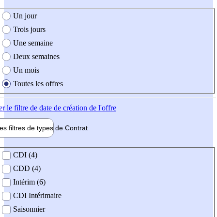
e création de l'offre
Un jour
Trois jours
Une semaine
Deux semaines
Un mois
Toutes les offres
er
le filtre de date de création de l'offre
les filtres de types de
Contrat
de contrat
CDI (4)
CDD (4)
Intérim (6)
CDI Intérimaire
Saisonnier