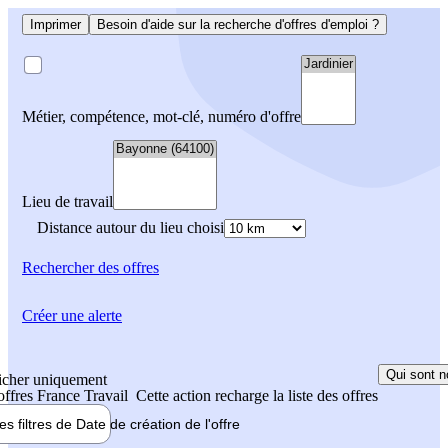
Imprimer
Besoin d'aide sur la recherche d'offres d'emploi ?
Métier, compétence, mot-clé, numéro d'offre
Lieu de travail
Distance autour du lieu choisi
Rechercher
des offres
Créer une alerte
Qui sont n
icher uniquement
 offres France Travail
Cette action recharge la liste des offres
les filtres de
Date de création
de l'offre